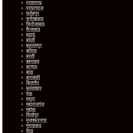
प्रतापगढ़
प्रयागराज
फतेहपुर
फर्रुखाबाद
फिरोजाबाद
फैजाबाद
बदायूं
बरेली
बलरामपुर
बलिया
बस्ती
बहराइच
बागपत
बांदा
बाराबंकी
बिजनौर
बुलंदशहर
मऊ
मथुरा
महाराजगंज
महोबा
मिर्जापुर
मुजफ्फरनगर
मुरादाबाद
मेरठ