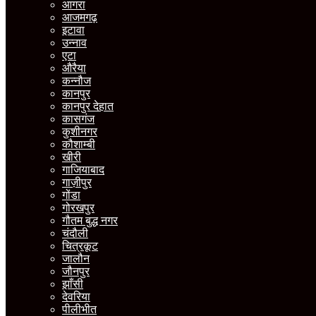
आगरा
आजमगढ़
इटावा
उन्नाव
एटा
औरैया
कन्नौज
कानपुर
कानपुर देहात
कासगंज
कुशीनगर
कौशाम्बी
खीरी
गाजियाबाद
गाज़ीपुर
गोंडा
गोरखपुर
गौतम बुद्ध नगर
चंदौली
चित्रकूट
जालौन
जौनपुर
झाँसी
देवरिया
पीलीभीत