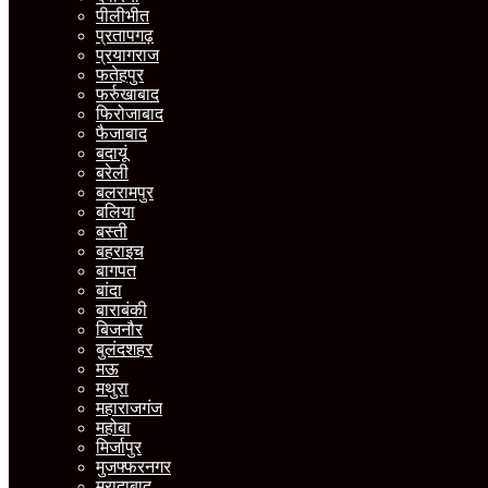
पीलीभीत
प्रतापगढ़
प्रयागराज
फतेहपुर
फर्रुखाबाद
फिरोजाबाद
फैजाबाद
बदायूं
बरेली
बलरामपुर
बलिया
बस्ती
बहराइच
बागपत
बांदा
बाराबंकी
बिजनौर
बुलंदशहर
मऊ
मथुरा
महाराजगंज
महोबा
मिर्जापुर
मुजफ्फरनगर
मुरादाबाद