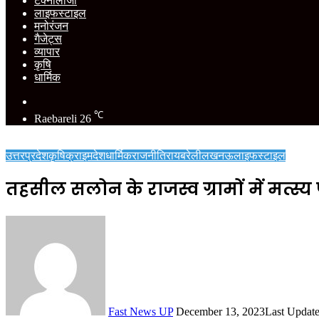
टेक्नोलॉजी
लाइफस्टाइल
मनोरंजन
गैजेट्स
व्यापार
कृषि
धार्मिक
Switch
skin
℃
Raebareli
26
उत्तरप्रदेश
कृषि
क्राइम
देश
धार्मिक
राजनीति
रायबरेली
लखनऊ
लाइफस्टाइल
तहसील सलोन के राजस्व ग्रामों में मत्स्
Send
an
email
Fast News UP
December 13, 2023
Last Updat