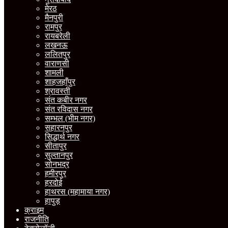
मेरठ
मैनपुरी
रामपुर
रायबरेली
लखनऊ
ललितपुर
वाराणसी
शामली
शाहजहाँपुर
श्रावस्ती
संत कबीर नगर
संत रविदास नगर
सम्भल (भीम नगर)
सहारनपुर
सिद्धार्थ नगर
सीतापुर
सुल्तानपुर
सोनभद्र
हमीरपुर
हरदोई
हाथरस (महामाया नगर)
हापुड़
क्राइम
राजनीति