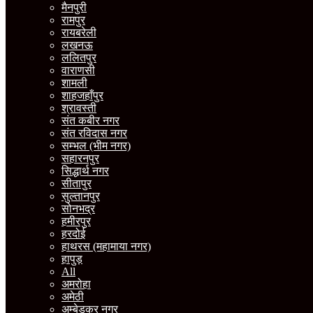
मैनपुरी
रामपुर
रायबरेली
लखनऊ
ललितपुर
वाराणसी
शामली
शाहजहाँपुर
श्रावस्ती
संत कबीर नगर
संत रविदास नगर
सम्भल (भीम नगर)
सहारनपुर
सिद्धार्थ नगर
सीतापुर
सुल्तानपुर
सोनभद्र
हमीरपुर
हरदोई
हाथरस (महामाया नगर)
हापुड़
All
अमरोहा
अमेठी
अम्बेडकर नगर