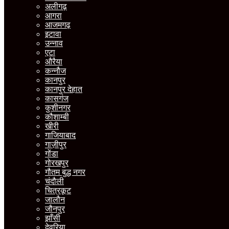
अलीगढ़
आगरा
आजमगढ़
इटावा
उन्नाव
एटा
औरैया
कन्नौज
कानपुर
कानपुर देहात
कासगंज
कुशीनगर
कौशाम्बी
खीरी
गाजियाबाद
गाज़ीपुर
गोंडा
गोरखपुर
गौतम बुद्ध नगर
चंदौली
चित्रकूट
जालौन
जौनपुर
झाँसी
देवरिया