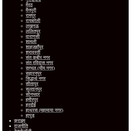
मेरठ
मैनपुरी
रामपुर
रायबरेली
लखनऊ
ललितपुर
वाराणसी
शामली
शाहजहाँपुर
श्रावस्ती
संत कबीर नगर
संत रविदास नगर
सम्भल (भीम नगर)
सहारनपुर
सिद्धार्थ नगर
सीतापुर
सुल्तानपुर
सोनभद्र
हमीरपुर
हरदोई
हाथरस (महामाया नगर)
हापुड़
क्राइम
राजनीति