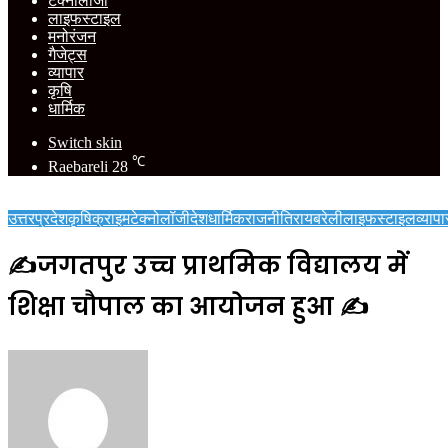
टेक्नोलॉजी
लाइफस्टाइल
मनोरंजन
गैजेट्स
व्यापार
कृषि
धार्मिक
Switch skin
℃
Raebareli
28
उत्तरप्रदेश
कृषि
क्राइम
टेक्नोलॉजी
देश
धार्मिक
राजनीति
रायबरेली
लाइफस्टाइल
व्यापा
✍️जगतपुर उच्च प्राथमिक विद्यालय में
शिक्षा चौपाल का आयोजन हुआ ✍️