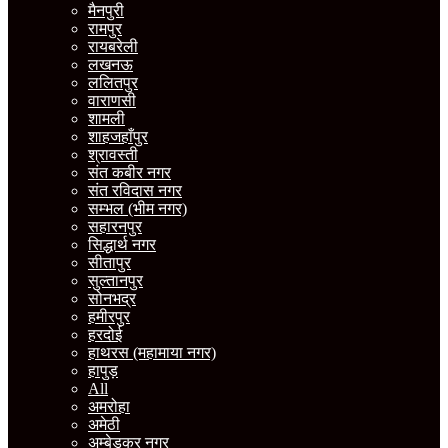
मैनपुरी
रामपुर
रायबरेली
लखनऊ
ललितपुर
वाराणसी
शामली
शाहजहाँपुर
श्रावस्ती
संत कबीर नगर
संत रविदास नगर
सम्भल (भीम नगर)
सहारनपुर
सिद्धार्थ नगर
सीतापुर
सुल्तानपुर
सोनभद्र
हमीरपुर
हरदोई
हाथरस (महामाया नगर)
हापुड़
All
अमरोहा
अमेठी
अम्बेडकर नगर