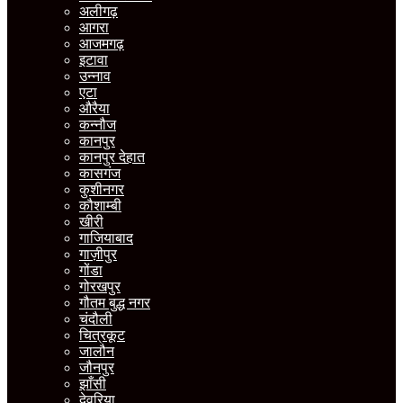
अलीगढ़
आगरा
आजमगढ़
इटावा
उन्नाव
एटा
औरैया
कन्नौज
कानपुर
कानपुर देहात
कासगंज
कुशीनगर
कौशाम्बी
खीरी
गाजियाबाद
गाज़ीपुर
गोंडा
गोरखपुर
गौतम बुद्ध नगर
चंदौली
चित्रकूट
जालौन
जौनपुर
झाँसी
देवरिया