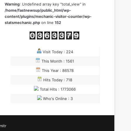
Warning
: Undefined array key "total_view" in
/home/fastnewsup/public_html/wp-
content/plugins/mechanic-visitor-counter/wp-
statsmechanic.php
on line
152
Visit Today : 224
This Month : 1561
This Year : 86578
Hits Today : 718
Total Hits : 1773066
Who's Online : 3
itr