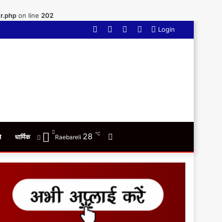
r.php
on line
202
Facebook
Twitter
YouTube
WhatsApp
Login
℃
28
Switch
ि
धार्मिक
Raebareli
skin