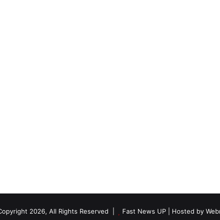
opyright 2026, All Rights Reserved |
Fast News UP
| Hosted by
Webm