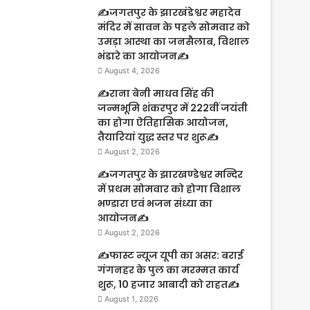
✍️जगतपुर के झारखंडेश्वर महादेव
मंदिर में सावन के पहले सोमवार को
उमड़ा आस्था का जनसैलाब, विशाल
भंडारे का आयोजन✍️
August 4, 2026
✍️राना बेनी माधव सिंह की
जन्मभूमि शंकरपुर में 222वीं जयंती
का होगा ऐतिहासिक आयोजन,
तैयारियां युद्ध स्तर पर शुरू✍️
August 2, 2026
✍️जगतपुर के झारखण्डेश्वर मन्दिर
में प्रथम सोमवार को होगा विशाल
भण्डारा एवं भजन संध्या का
आयोजन✍️
August 2, 2026
✍️फास्ट न्यूज यूपी का असर: बराई
गंगनहर के पुल का मरम्मत कार्य
शुरू, 10 हजार आबादी को राहत✍️
August 1, 2026