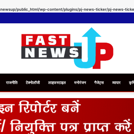
newsup/public_html/wp-content/plugins/pj-news-ticker/pj-news-ticke
राजनीति
टेक्नोलॉजी
लाइफस्टाइल
मनोरंजन
गैजेट्स
व्यापार
कृष