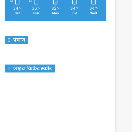
34
36
32
34
34
℃
℃
℃
℃
℃
Sat
Sun
Mon
Tue
Wed
पंचांग
लाइव क्रिकेट स्कोर