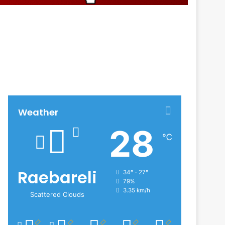
Weather
28
℃
Raebareli
34º - 27º
79%
3.35 km/h
Scattered Clouds