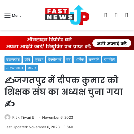
Log
Switch
S
Menu
In
skin
fo
उत्तरप्रदेश
कृषि
क्राइम
टेक्नोलॉजी
देश
धार्मिक
राजनीति
रायबरेली
लाइफस्टाइल
व्यापार
✍️जगतपुर में दीपक कुमार को
शिक्षक संघ का अध्यक्ष चुना गया
✍️
Send
Ritik Tiwari
November 6, 2023
an
Last Updated: November 6, 2023
640
email