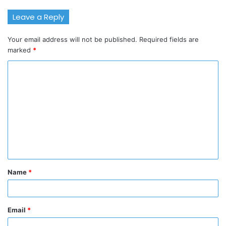
Leave a Reply
Your email address will not be published.
Required fields are
marked
*
C
o
m
m
e
n
t
Name
*
*
Email
*