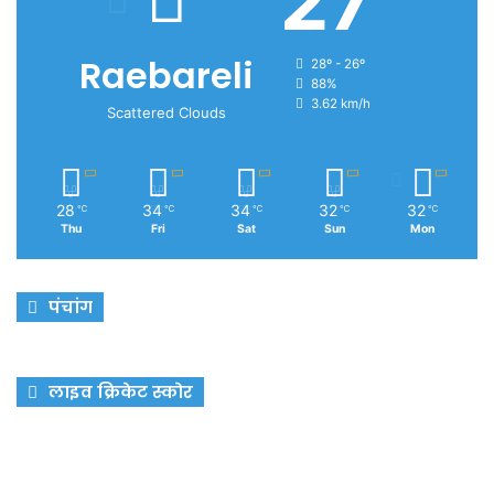
27
Raebareli
28º - 26º
88%
3.62 km/h
Scattered Clouds
28
34
34
32
32
℃
℃
℃
℃
℃
Thu
Fri
Sat
Sun
Mon
पंचांग
लाइव क्रिकेट स्कोर