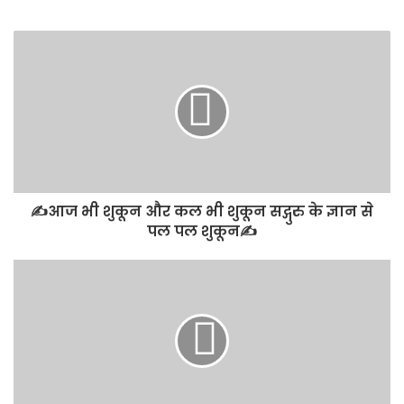
✍️आज भी शुकून और कल भी शुकून सद्गुरु के ज्ञान से
पल पल शुकून✍️