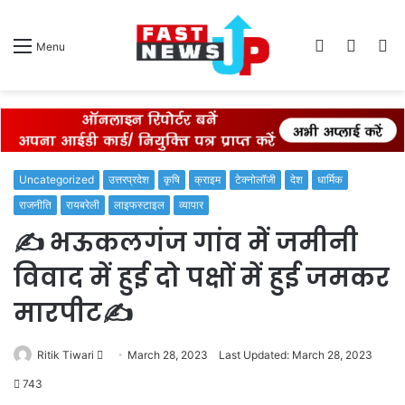
Log
Switch
S
Menu
In
skin
fo
Uncategorized
उत्तरप्रदेश
कृषि
क्राइम
टेक्नोलॉजी
देश
धार्मिक
राजनीति
रायबरेली
लाइफस्टाइल
व्यापार
✍️ भऊकलगंज गांव में जमीनी
विवाद में हुई दो पक्षों में हुई जमकर
मारपीट✍️
Send
Ritik Tiwari
March 28, 2023
Last Updated: March 28, 2023
an
743
email