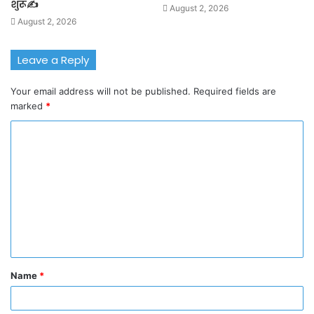
शुरू✍️
August 2, 2026
August 2, 2026
Leave a Reply
Your email address will not be published.
Required fields are
marked
*
C
o
m
m
e
n
t
Name
*
*