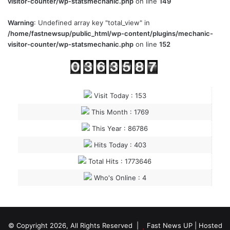
visitor-counter/wp-statsmechanic.php
on line
149
Warning
: Undefined array key "total_view" in
/home/fastnewsup/public_html/wp-content/plugins/mechanic-
visitor-counter/wp-statsmechanic.php
on line
152
Visit Today : 153
This Month : 1769
This Year : 86786
Hits Today : 403
Total Hits : 1773646
Who's Online : 4
© Copyright 2026, All Rights Reserved |
Fast News UP
| Hosted