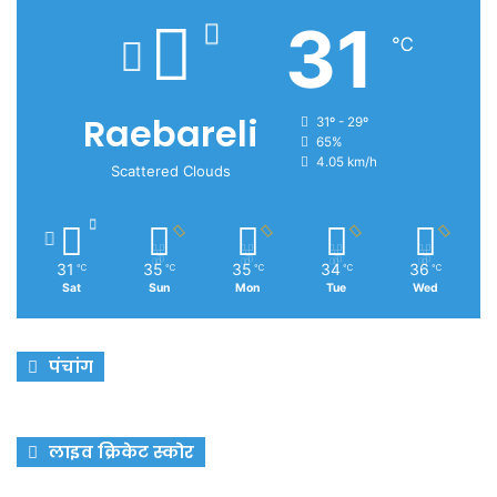
31
℃
Raebareli
31º - 29º
65%
4.05 km/h
Scattered Clouds
31
35
35
34
36
℃
℃
℃
℃
℃
Sat
Sun
Mon
Tue
Wed
पंचांग
लाइव क्रिकेट स्कोर