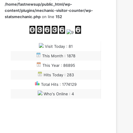
/home/fastnewsup/public_html/wp-
content/plugins/mechanic-visitor-counter/wp-
statsmechanic.php
on line
152
Visit Today : 81
This Month : 1878
This Year : 86895
Hits Today : 283
Total Hits : 1774129
Who's Online : 4