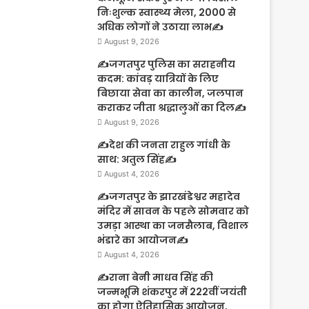
निःशुल्क स्वास्थ्य मेला, 2000 से
अधिक लोगों ने उठाया लाभ✍️
August 9, 2026
✍️जगतपुर पुलिस का सराहनीय
कदम: कांवड़ यात्रियों के लिए
बिछाया सेवा का कालीन, जलपान
कराकर जीता श्रद्धालुओं का दिल✍️
August 9, 2026
✍️देश की जनता राहुल गांधी के
साथ: अतुल सिंह✍️
August 4, 2026
✍️जगतपुर के झारखंडेश्वर महादेव
मंदिर में सावन के पहले सोमवार को
उमड़ा आस्था का जनसैलाब, विशाल
भंडारे का आयोजन✍️
August 4, 2026
✍️राना बेनी माधव सिंह की
जन्मभूमि शंकरपुर में 222वीं जयंती
का होगा ऐतिहासिक आयोजन,