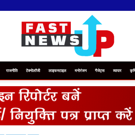
राजनीति
टेक्नोलॉजी
लाइफस्टाइल
मनोरंजन
गैजेट्स
व्यापार
कृष