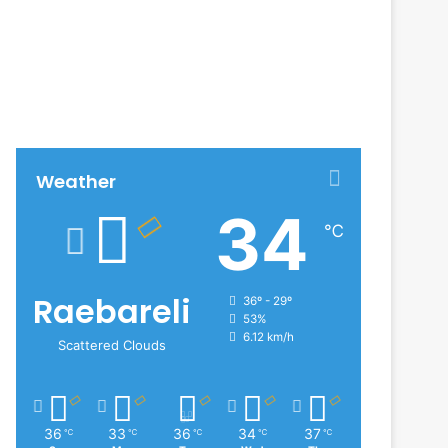
Weather
34
℃
Raebareli
36º - 29º
53%
6.12 km/h
Scattered Clouds
36
33
36
34
37
℃
℃
℃
℃
℃