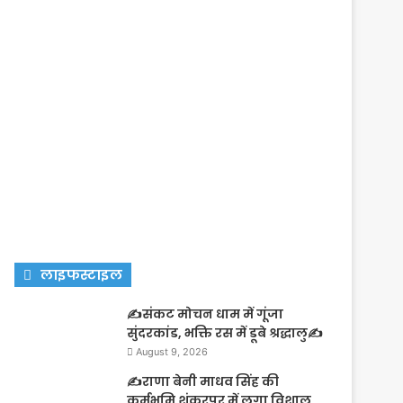
लाइफस्टाइल
✍️संकट मोचन धाम में गूंजा
सुंदरकांड, भक्ति रस में डूबे श्रद्धालु✍️
August 9, 2026
✍️राणा बेनी माधव सिंह की
कर्मभूमि शंकरपुर में लगा विशाल