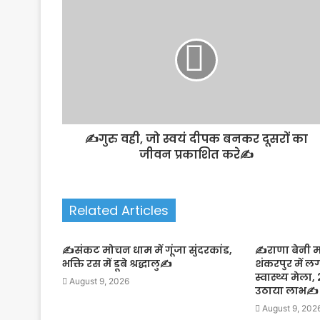
✍️गुरु वही, जो स्वयं दीपक बनकर दूसरों का
जीवन प्रकाशित करे✍️
Related Articles
✍️संकट मोचन धाम में गूंजा सुंदरकांड,
✍️राणा बेनी म
भक्ति रस में डूबे श्रद्धालु✍️
शंकरपुर में ल
स्वास्थ्य मेला
August 9, 2026
उठाया लाभ✍️
August 9, 202