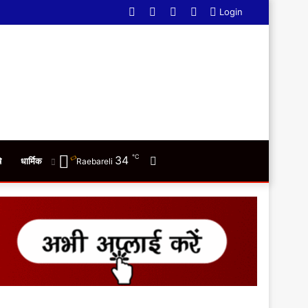
Facebook
Twitter
YouTube
WhatsApp
Login
℃
34
Switch
ि
धार्मिक
Raebareli
skin