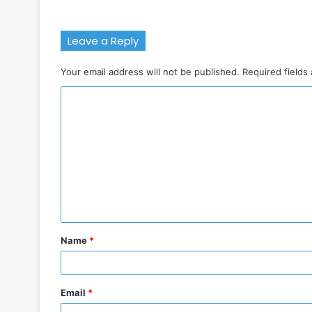
Leave a Reply
Your email address will not be published.
Required fields
C
o
m
m
e
n
t
Name
*
*
Email
*