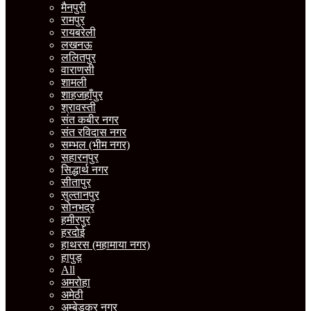
मैनपुरी
रामपुर
रायबरेली
लखनऊ
ललितपुर
वाराणसी
शामली
शाहजहाँपुर
श्रावस्ती
संत कबीर नगर
संत रविदास नगर
सम्भल (भीम नगर)
सहारनपुर
सिद्धार्थ नगर
सीतापुर
सुल्तानपुर
सोनभद्र
हमीरपुर
हरदोई
हाथरस (महामाया नगर)
हापुड़
All
अमरोहा
अमेठी
अम्बेडकर नगर