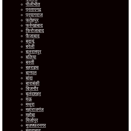
पीलीभीत
प्रतापगढ़
प्रयागराज
फतेहपुर
फर्रुखाबाद
फिरोजाबाद
फैजाबाद
बदायूं
बरेली
बलरामपुर
बलिया
बस्ती
बहराइच
बागपत
बांदा
बाराबंकी
बिजनौर
बुलंदशहर
मऊ
मथुरा
महाराजगंज
महोबा
मिर्जापुर
मुजफ्फरनगर
मुरादाबाद