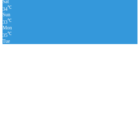
Sat
℃
34
Sun
℃
33
Mon
℃
35
Tue
पंचांग
लाइव क्रिकेट स्कोर