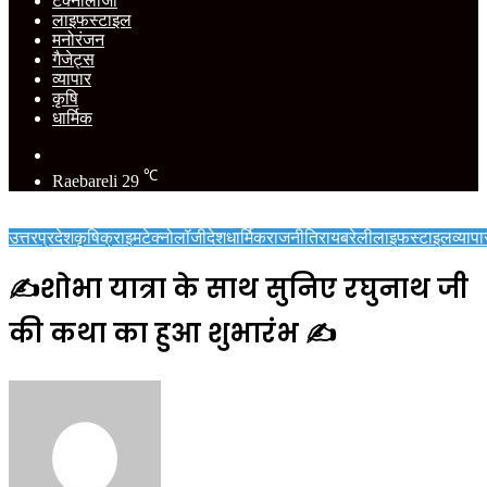
टेक्नोलॉजी
लाइफस्टाइल
मनोरंजन
गैजेट्स
व्यापार
कृषि
धार्मिक
Switch
skin
℃
Raebareli
29
उत्तरप्रदेश
कृषि
क्राइम
टेक्नोलॉजी
देश
धार्मिक
राजनीति
रायबरेली
लाइफस्टाइल
व्यापा
✍️शोभा यात्रा के साथ सुनिए रघुनाथ जी
की कथा का हुआ शुभारंभ ✍️
Send
an
email