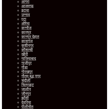
आगरा
आजमगढ़
इटावा
उन्नाव
एटा
औरैया
कन्नौज
कानपुर
कानपुर देहात
कासगंज
कुशीनगर
कौशाम्बी
खीरी
गाजियाबाद
गाज़ीपुर
गोंडा
गोरखपुर
गौतम बुद्ध नगर
चंदौली
चित्रकूट
जालौन
जौनपुर
झाँसी
देवरिया
पीलीभीत