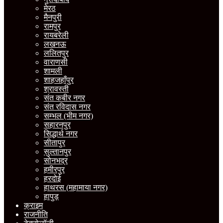
मेरठ
मैनपुरी
रामपुर
रायबरेली
लखनऊ
ललितपुर
वाराणसी
शामली
शाहजहाँपुर
श्रावस्ती
संत कबीर नगर
संत रविदास नगर
सम्भल (भीम नगर)
सहारनपुर
सिद्धार्थ नगर
सीतापुर
सुल्तानपुर
सोनभद्र
हमीरपुर
हरदोई
हाथरस (महामाया नगर)
हापुड़
क्राइम
राजनीति