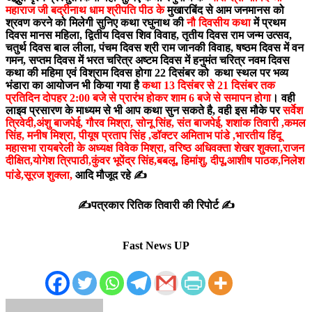
महाराज जी बद्रीनाथ धाम श्रीपति पीठ के
मुखारबिंद से आम जनमानस को
श्रवण करने को मिलेगी सुनिए कथा रघुनाथ की
नौ दिवसीय कथा
में
प्रथम
दिवस मानस महिला, द्वितीय दिवस शिव विवाह, तृतीय दिवस राम जन्म उत्सव,
चतुर्थ दिवस बाल लीला, पंचम दिवस श्री राम जानकी विवाह, षष्ठम दिवस में वन
गमन, सप्तम दिवस में भरत चरित्र अष्टम दिवस में हनुमंत चरित्र नवम दिवस
कथा की महिमा एवं विश्राम दिवस होगा 22 दिसंबर को कथा स्थल पर भव्य
भंडारा का आयोजन भी किया गया है
कथा 13 दिसंबर से 21 दिसंबर तक
प्रतिदिन दोपहर 2:00 बजे से प्रारंभ होकर शाम 6 बजे से समापन होगा
। वही
लाइव प्रसारण के माध्यम से भी आप कथा सुन सकते है, वही इस मौके पर
सर्वेश
त्रिवेदी,अंशु बाजपेई, गौरव मिश्रा, सोनू सिंह, संत बाजपेई, शशांक तिवारी ,कमल
सिंह, मनीष मिश्रा, पीयूष प्रताप सिंह ,डॉक्टर अमिताभ पांडे ,भारतीय हिंदू
महासभा रायबरेली के अध्यक्ष विवेक मिश्रा, वरिष्ठ अधिवक्ता शेखर शुक्ला,राजन
दीक्षित,योगेश त्रिपाठी,कुंवर भूपेंद्र सिंह,बबलू, हिमांशु, दीपू,आशीष पाठक,निलेश
पांडे,सूरज शुक्ला,
आदि मौजूद रहे ✍️
✍️पत्रकार रितिक तिवारी की रिपोर्ट ✍️
Fast News UP
Send