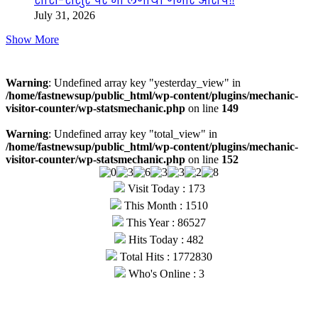
सास-ससुर पर भी लगाया गंभीर आरोप‼️
July 31, 2026
Show More
Visitors
Warning
: Undefined array key "yesterday_view" in
/home/fastnewsup/public_html/wp-content/plugins/mechanic-
visitor-counter/wp-statsmechanic.php
on line
149
Warning
: Undefined array key "total_view" in
/home/fastnewsup/public_html/wp-content/plugins/mechanic-
visitor-counter/wp-statsmechanic.php
on line
152
Visit Today : 173
This Month : 1510
This Year : 86527
Hits Today : 482
Total Hits : 1772830
Who's Online : 3
© Copyright 2026, All Rights Reserved |
Fast News UP
| Hosted
by
Webmitr