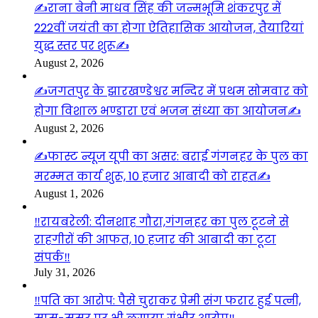
✍️राना बेनी माधव सिंह की जन्मभूमि शंकरपुर में
222वीं जयंती का होगा ऐतिहासिक आयोजन, तैयारियां
युद्ध स्तर पर शुरू✍️
August 2, 2026
✍️जगतपुर के झारखण्डेश्वर मन्दिर में प्रथम सोमवार को
होगा विशाल भण्डारा एवं भजन संध्या का आयोजन✍️
August 2, 2026
✍️फास्ट न्यूज यूपी का असर: बराई गंगनहर के पुल का
मरम्मत कार्य शुरू, 10 हजार आबादी को राहत✍️
August 1, 2026
‼️रायबरेली: दीनशाह गौरा,गंगनहर का पुल टूटने से
राहगीरों की आफत, 10 हजार की आबादी का टूटा
संपर्क‼️
July 31, 2026
‼️पति का आरोप: पैसे चुराकर प्रेमी संग फरार हुई पत्नी,