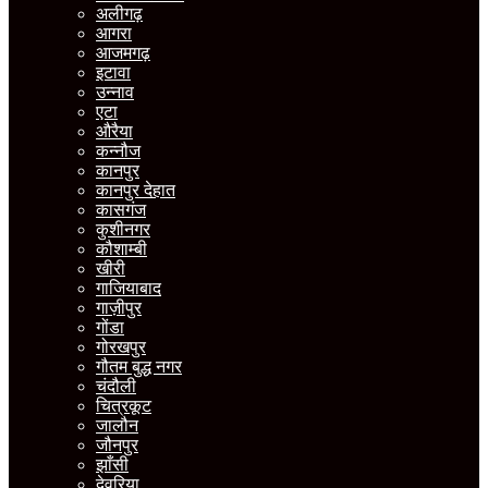
अलीगढ़
आगरा
आजमगढ़
इटावा
उन्नाव
एटा
औरैया
कन्नौज
कानपुर
कानपुर देहात
कासगंज
कुशीनगर
कौशाम्बी
खीरी
गाजियाबाद
गाज़ीपुर
गोंडा
गोरखपुर
गौतम बुद्ध नगर
चंदौली
चित्रकूट
जालौन
जौनपुर
झाँसी
देवरिया