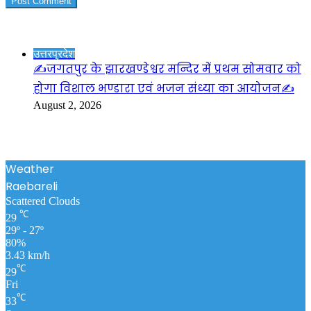
Check Also
Close
उत्तरप्रदेश
✍️जगतपुर के झारखण्डेश्वर मन्दिर में प्रथम सोमवार को
होगा विशाल भण्डारा एवं भजन संध्या का आयोजन✍️
August 2, 2026
Weather
Raebareli
Scattered Clouds
℃
29
29º - 27º
80%
3.43 km/h
℃
29
Fri
℃
33