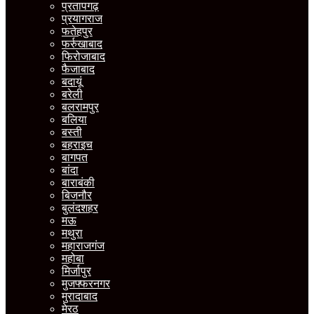
प्रतापगढ़
प्रयागराज
फतेहपुर
फर्रुखाबाद
फिरोजाबाद
फैजाबाद
बदायूं
बरेली
बलरामपुर
बलिया
बस्ती
बहराइच
बागपत
बांदा
बाराबंकी
बिजनौर
बुलंदशहर
मऊ
मथुरा
महाराजगंज
महोबा
मिर्जापुर
मुजफ्फरनगर
मुरादाबाद
मेरठ