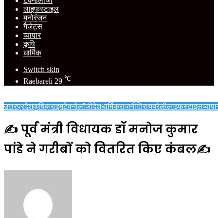
टेक्नोलॉजी
लाइफस्टाइल
मनोरंजन
गैजेट्स
व्यापार
कृषि
धार्मिक
Switch skin
℃
Raebareli
29
उत्तरप्रदेश
कृषि
क्राइम
टेक्नोलॉजी
देश
धार्मिक
राजनीति
रायबरेली
लाइफस्टाइल
व्यापा
✍️ पूर्व मंत्री विधायक डॉ मनोज कुमार
पांडे ने गरीबों को वितरित किए कंबल✍️