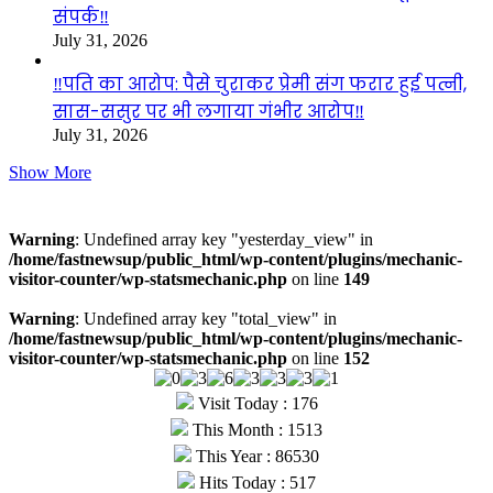
संपर्क‼️
July 31, 2026
‼️पति का आरोप: पैसे चुराकर प्रेमी संग फरार हुई पत्नी,
सास-ससुर पर भी लगाया गंभीर आरोप‼️
July 31, 2026
Show More
Visitors
Warning
: Undefined array key "yesterday_view" in
/home/fastnewsup/public_html/wp-content/plugins/mechanic-
visitor-counter/wp-statsmechanic.php
on line
149
Warning
: Undefined array key "total_view" in
/home/fastnewsup/public_html/wp-content/plugins/mechanic-
visitor-counter/wp-statsmechanic.php
on line
152
Visit Today : 176
This Month : 1513
This Year : 86530
Hits Today : 517