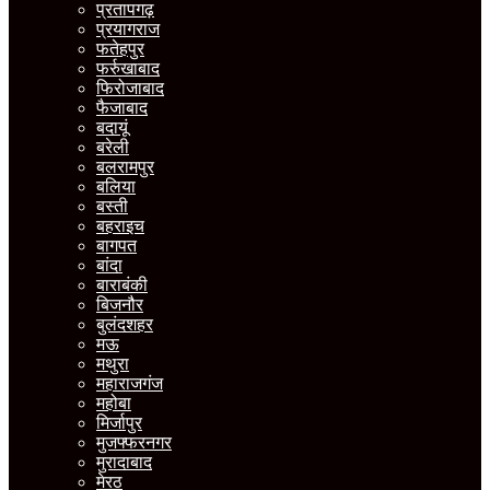
प्रतापगढ़
प्रयागराज
फतेहपुर
फर्रुखाबाद
फिरोजाबाद
फैजाबाद
बदायूं
बरेली
बलरामपुर
बलिया
बस्ती
बहराइच
बागपत
बांदा
बाराबंकी
बिजनौर
बुलंदशहर
मऊ
मथुरा
महाराजगंज
महोबा
मिर्जापुर
मुजफ्फरनगर
मुरादाबाद
मेरठ