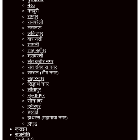
मेरठ
मैनपुरी
रामपुर
रायबरेली
लखनऊ
ललितपुर
वाराणसी
शामली
शाहजहाँपुर
श्रावस्ती
संत कबीर नगर
संत रविदास नगर
सम्भल (भीम नगर)
सहारनपुर
सिद्धार्थ नगर
सीतापुर
सुल्तानपुर
सोनभद्र
हमीरपुर
हरदोई
हाथरस (महामाया नगर)
हापुड़
क्राइम
राजनीति