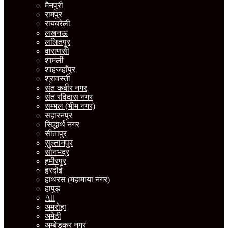
मैनपुरी
रामपुर
रायबरेली
लखनऊ
ललितपुर
वाराणसी
शामली
शाहजहाँपुर
श्रावस्ती
संत कबीर नगर
संत रविदास नगर
सम्भल (भीम नगर)
सहारनपुर
सिद्धार्थ नगर
सीतापुर
सुल्तानपुर
सोनभद्र
हमीरपुर
हरदोई
हाथरस (महामाया नगर)
हापुड़
All
अमरोहा
अमेठी
अम्बेडकर नगर