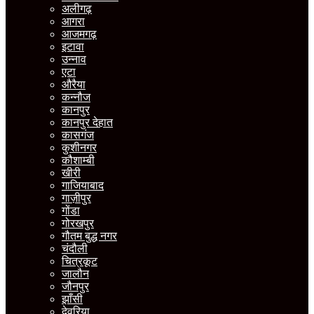
अलीगढ़
आगरा
आजमगढ़
इटावा
उन्नाव
एटा
औरैया
कन्नौज
कानपुर
कानपुर देहात
कासगंज
कुशीनगर
कौशाम्बी
खीरी
गाजियाबाद
गाज़ीपुर
गोंडा
गोरखपुर
गौतम बुद्ध नगर
चंदौली
चित्रकूट
जालौन
जौनपुर
झाँसी
देवरिया