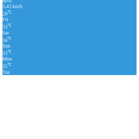
80%
3.43 km/h
℃
29
Fri
℃
33
Sat
℃
34
Sun
℃
33
Mon
℃
35
Tue
पंचांग
लाइव क्रिकेट स्कोर