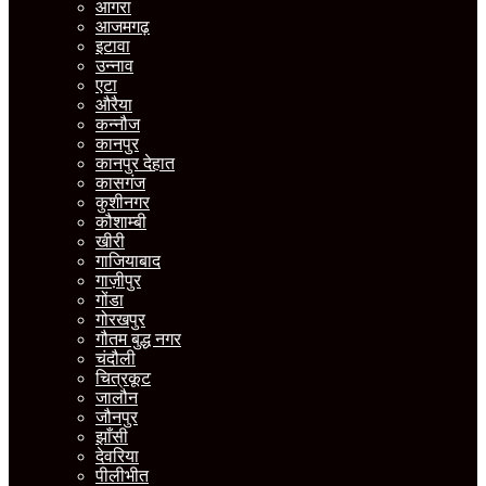
आगरा
आजमगढ़
इटावा
उन्नाव
एटा
औरैया
कन्नौज
कानपुर
कानपुर देहात
कासगंज
कुशीनगर
कौशाम्बी
खीरी
गाजियाबाद
गाज़ीपुर
गोंडा
गोरखपुर
गौतम बुद्ध नगर
चंदौली
चित्रकूट
जालौन
जौनपुर
झाँसी
देवरिया
पीलीभीत