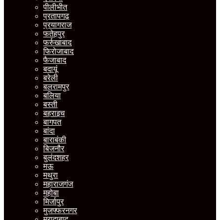
पीलीभीत
प्रतापगढ़
प्रयागराज
फतेहपुर
फर्रुखाबाद
फिरोजाबाद
फैजाबाद
बदायूं
बरेली
बलरामपुर
बलिया
बस्ती
बहराइच
बागपत
बांदा
बाराबंकी
बिजनौर
बुलंदशहर
मऊ
मथुरा
महाराजगंज
महोबा
मिर्जापुर
मुजफ्फरनगर
मुरादाबाद