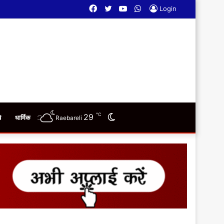
Facebook
Twitter
YouTube
WhatsApp
Login
℃
29
Switch
ि
धार्मिक
Raebareli
skin