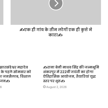
✍️एक ही गांव के तीन लोगों एक ही कुत्ते ने
काटा✍️
ारखंडेश्वर महादेव
✍️राना बेनी माधव सिंह की जन्मभूमि
न के पहले सोमवार को
शंकरपुर में 222वीं जयंती का होगा
का जनसैलाब, विशाल
ऐतिहासिक आयोजन, तैयारियां युद्ध
योजन✍️
स्तर पर शुरू✍️
26
August 2, 2026