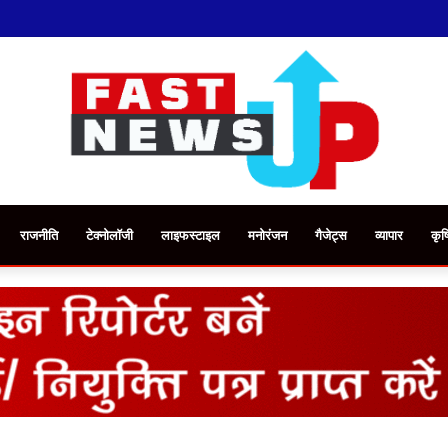
राजनीति
टेक्नोलॉजी
लाइफस्टाइल
मनोरंजन
गैजेट्स
व्यापार
कृष