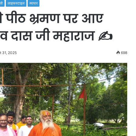
ली
लाइफस्टाइल
व्यापार
ि पीठ भ्रमण पर आए
ाघव दास जी महाराज ✍️
t 31, 2025
698