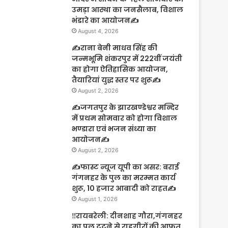
उमड़ा आस्था का जनसैलाब, विशाल
भंडारे का आयोजन✍️
August 4, 2026
✍️राना बेनी माधव सिंह की
जन्मभूमि शंकरपुर में 222वीं जयंती
का होगा ऐतिहासिक आयोजन,
तैयारियां युद्ध स्तर पर शुरू✍️
August 2, 2026
✍️जगतपुर के झारखण्डेश्वर मन्दिर
में प्रथम सोमवार को होगा विशाल
भण्डारा एवं भजन संध्या का
आयोजन✍️
August 2, 2026
✍️फास्ट न्यूज यूपी का असर: बराई
गंगनहर के पुल का मरम्मत कार्य
शुरू, 10 हजार आबादी को राहत✍️
August 1, 2026
‼️रायबरेली: दीनशाह गौरा,गंगनहर
का पुल टूटने से राहगीरों की आफत,