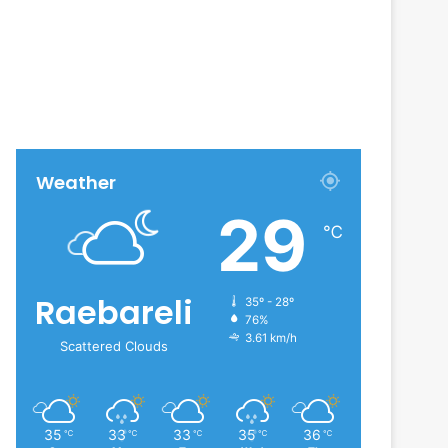
Weather
29
℃
Raebareli
35º - 28º
76%
3.61 km/h
Scattered Clouds
35
33
33
35
36
℃
℃
℃
℃
℃