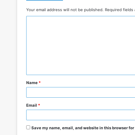
Your email address will not be published.
Required fields
C
o
m
m
e
n
t
Name
*
*
Email
*
Save my name, email, and website in this browser for