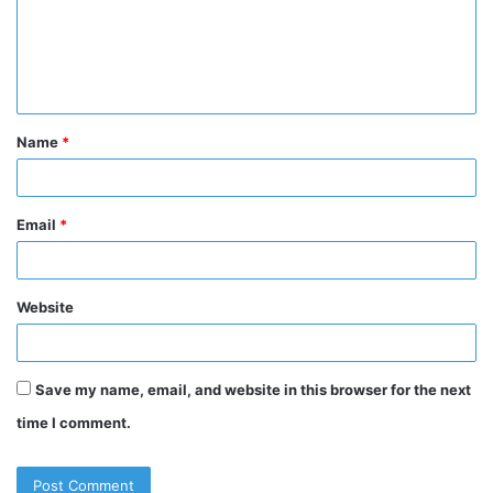
m
e
n
t
Name
*
*
Email
*
Website
Save my name, email, and website in this browser for the next
time I comment.