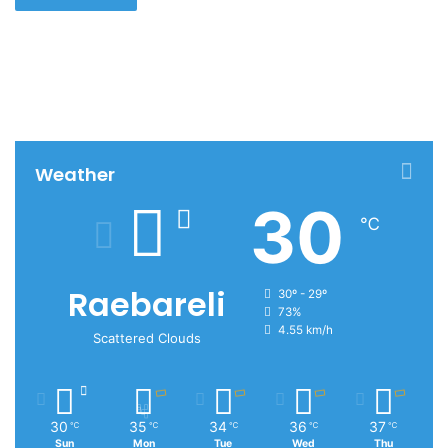
Weather
30
℃
Raebareli
30º - 29º
73%
4.55 km/h
Scattered Clouds
30
35
34
36
37
℃
℃
℃
℃
℃
Sun
Mon
Tue
Wed
Thu