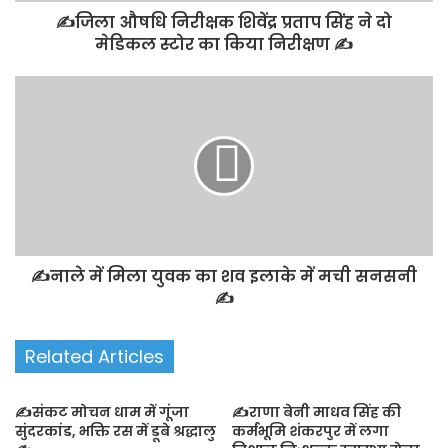
✍️जिला औषधि निरीक्षक शिवेंद्र प्रताप सिंह ने दो
मेडिकल स्टोर का किया निरीक्षण ✍️
✍️नाले में मिला युवक का शव इलाके में मची सनसनी
✍️
Related Articles
✍️संकट मोचन धाम में गूंजा
✍️राणा बेनी माधव सिंह की
सुंदरकांड, भक्ति रस में डूबे श्रद्धालु
कर्मभूमि शंकरपुर में लगा