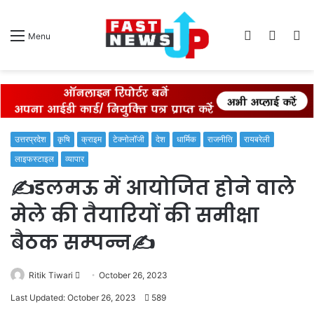
Log
Switch
S
Menu
In
skin
fo
उत्तरप्रदेश
कृषि
क्राइम
टेक्नोलॉजी
देश
धार्मिक
राजनीति
रायबरेली
लाइफस्टाइल
व्यापार
✍️डलमऊ में आयोजित होने वाले
मेले की तैयारियों की समीक्षा
बैठक सम्पन्न✍️
Send
Ritik Tiwari
October 26, 2023
an
Last Updated: October 26, 2023
589
email