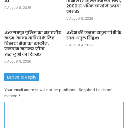
✍️
विशाल निःशुल्क स्वास्थ्य मेला,
2000 से अधिक लोगों ने उठाया
August 9, 2026
लाभ✍️
August 9, 2026
✍️जगतपुर पुलिस का सराहनीय
✍️देश की जनता राहुल गांधी के
कदम: कांवड़ यात्रियों के लिए
साथ: अतुल सिंह✍️
बिछाया सेवा का कालीन,
August 4, 2026
जलपान कराकर जीता
श्रद्धालुओं का दिल✍️
August 9, 2026
Leave a Reply
Your email address will not be published.
Required fields are
marked
*
C
o
m