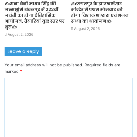
✍️राना बेनी माधव सिंह की
✍️जगतपुर के झारखण्डेश्वर
जन्मभूमि शंकरपुर में 222वीं
मन्दिर में प्रथम सोमवार को
जयंती का होगा ऐतिहासिक
होगा विशाल भण्डारा एवं भजन
आयोजन, तैयारियां युद्ध स्तर पर
संध्या का आयोजन✍️
शुरू✍️
August 2, 2026
August 2, 2026
Leave a Reply
Your email address will not be published.
Required fields are
marked
*
C
o
m
m
e
n