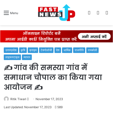
Log
Switch
S
Menu
In
skin
fo
उत्तरप्रदेश
कृषि
क्राइम
टेक्नोलॉजी
देश
धार्मिक
राजनीति
रायबरेली
लाइफस्टाइल
व्यापार
✍️ गांव की समस्या गांव में
समाधान चौपाल का किया गया
आयोजन ✍️
Send
Ritik Tiwari
November 17, 2023
an
Last Updated: November 17, 2023
589
email