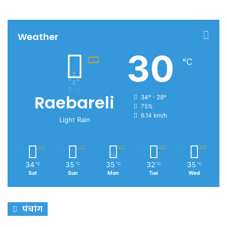
Weather
30
℃
Raebareli
34º - 28º
75%
6.14 km/h
Light Rain
34
35
35
32
35
℃
℃
℃
℃
℃
Sat
Sun
Mon
Tue
Wed
पंचांग