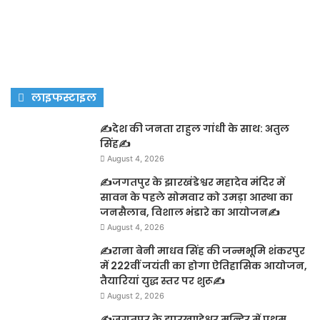
लाइफस्टाइल
✍️देश की जनता राहुल गांधी के साथ: अतुल
सिंह✍️
August 4, 2026
✍️जगतपुर के झारखंडेश्वर महादेव मंदिर में
सावन के पहले सोमवार को उमड़ा आस्था का
जनसैलाब, विशाल भंडारे का आयोजन✍️
August 4, 2026
✍️राना बेनी माधव सिंह की जन्मभूमि शंकरपुर
में 222वीं जयंती का होगा ऐतिहासिक आयोजन,
तैयारियां युद्ध स्तर पर शुरू✍️
August 2, 2026
✍️जगतपुर के झारखण्डेश्वर मन्दिर में प्रथम