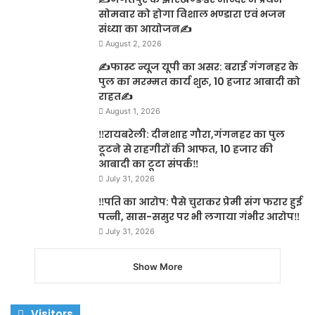
सोमवार को होगा विशाल भण्डारा एवं भजन
संध्या का आयोजन✍️
August 2, 2026
✍️फास्ट न्यूज यूपी का असर: बराई गंगनहर के
पुल का मरम्मत कार्य शुरू, 10 हजार आबादी को
राहत✍️
August 1, 2026
‼️रायबरेली: दीनशाह गौरा,गंगनहर का पुल
टूटने से राहगीरों की आफत, 10 हजार की
आबादी का टूटा संपर्क‼️
July 31, 2026
‼️पति का आरोप: पैसे चुराकर प्रेमी संग फरार हुई
पत्नी, सास-ससुर पर भी लगाया गंभीर आरोप‼️
July 31, 2026
Show More
Visitors