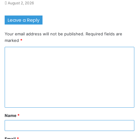
August 2, 2026
Leave a Reply
Your email address will not be published.
Required fields are
marked
*
C
o
m
m
e
n
t
Name
*
*
Email
*