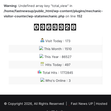
Warning
: Undefined array key "total_view" in
/home/fastnewsup/public_html/wp-content/plugins/mechanic-
visitor-counter/wp-statsmechanic.php
on line
152
Visit Today : 173
This Month : 1510
This Year : 86527
Hits Today : 497
Total Hits : 1772845
Who's Online : 3
© Copyright 2026, All Rights Reserved |
Fast News UP
| Hosted