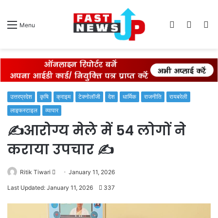
Log
Switch
S
Menu
In
skin
fo
उत्तरप्रदेश
कृषि
क्राइम
टेक्नोलॉजी
देश
धार्मिक
राजनीति
रायबरेली
लाइफस्टाइल
व्यापार
✍️आरोग्य मेले में 54 लोगों ने
कराया उपचार ✍️
Send
Ritik Tiwari
January 11, 2026
an
Last Updated: January 11, 2026
337
email