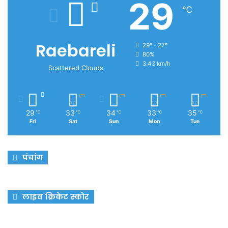
29
℃
Raebareli
29º - 27º
80%
3.43 km/h
Scattered Clouds
29
33
34
33
35
℃
℃
℃
℃
℃
Fri
Sat
Sun
Mon
Tue
पंचांग
लाइव क्रिकेट स्कोर