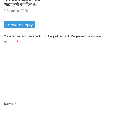
श्रद्धालुओं का दिल✍️
August 9, 2026
Leave a Reply
Your email address will not be published.
Required fields are
marked
*
C
o
m
m
e
n
t
Name
*
*