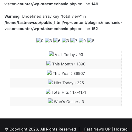
visitor-counter/wp-statsmechanic.php
on line
149
Warning
: Undefined array key "total_view" in
/home/fastnewsup/public_html/wp-content/plugins/mechanic-
visitor-counter/wp-statsmechanic.php
on line
152
Visit Today : 93
This Month : 1890
This Year : 86907
Hits Today : 325
Total Hits : 1774171
Who's Online : 3
© Copyright 2026, All Rights Reserved |
Fast News UP
| Hosted