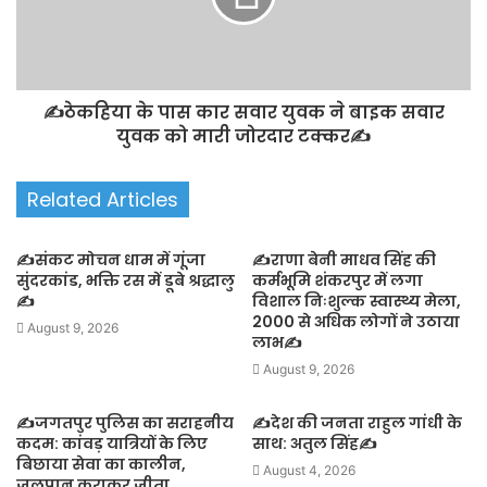
✍️ठेकहिया के पास कार सवार युवक ने बाइक सवार
युवक को मारी जोरदार टक्कर✍️
Related Articles
✍️संकट मोचन धाम में गूंजा
✍️राणा बेनी माधव सिंह की
सुंदरकांड, भक्ति रस में डूबे श्रद्धालु
कर्मभूमि शंकरपुर में लगा
✍️
विशाल निःशुल्क स्वास्थ्य मेला,
2000 से अधिक लोगों ने उठाया
August 9, 2026
लाभ✍️
August 9, 2026
✍️जगतपुर पुलिस का सराहनीय
✍️देश की जनता राहुल गांधी के
कदम: कांवड़ यात्रियों के लिए
साथ: अतुल सिंह✍️
बिछाया सेवा का कालीन,
August 4, 2026
जलपान कराकर जीता