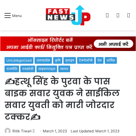
Log
Switch
S
Menu
In
skin
fo
Uncategorized
उत्तरप्रदेश
कृषि
क्राइम
टेक्नोलॉजी
देश
धार्मिक
राजनीति
रायबरेली
लाइफस्टाइल
व्यापार
✍️हत्थू सिंह के पुरवा के पास
बाइक सवार युवक ने साईकिल
सवार युवती को मारी जोरदार
टक्कर✍️
Send
Ritik Tiwari
March 1, 2023
Last Updated: March 1, 2023