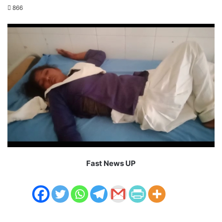
an
866
email
Fast News UP