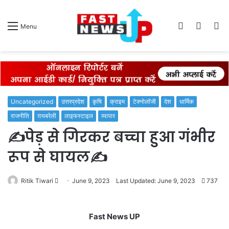
Log
Switch
S
Menu
In
skin
fo
Uncategorized
उत्तरप्रदेश
कृषि
क्राइम
टेक्नोलॉजी
देश
धार्मिक
राजनीति
रायबरेली
लाइफस्टाइल
व्यापार
✍️पेड़ से गिरकर बच्चा हुआ गंभीर
रूप से घायल✍️
Send
Ritik Tiwari
June 9, 2023
Last Updated: June 9, 2023
737
an
email
Fast News UP