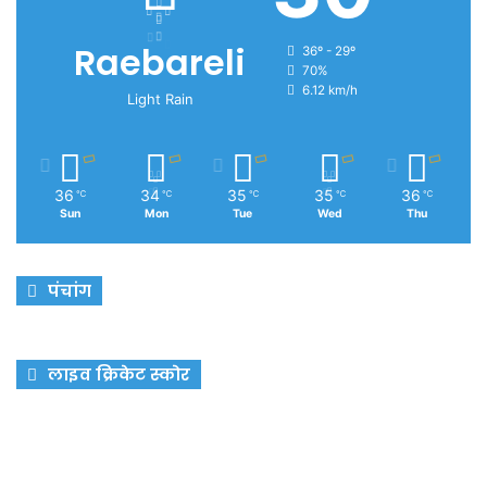
Raebareli
36º - 29º
70%
6.12 km/h
Light Rain
36
34
35
35
36
℃
℃
℃
℃
℃
Sun
Mon
Tue
Wed
Thu
पंचांग
लाइव क्रिकेट स्कोर