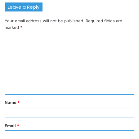
Leave a Reply
Your email address will not be published.
Required fields are
marked
*
C
o
m
m
e
n
t
Name
*
*
Email
*