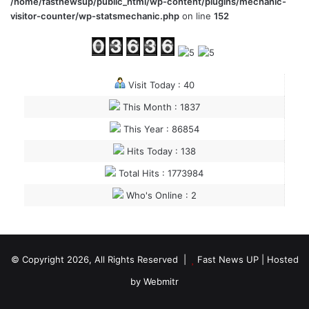
/home/fastnewsup/public_html/wp-content/plugins/mechanic-
visitor-counter/wp-statsmechanic.php
on line
152
Visit Today : 40
This Month : 1837
This Year : 86854
Hits Today : 138
Total Hits : 1773984
Who's Online : 2
© Copyright 2026, All Rights Reserved |
Fast News UP
| Hosted
by
Webmitr