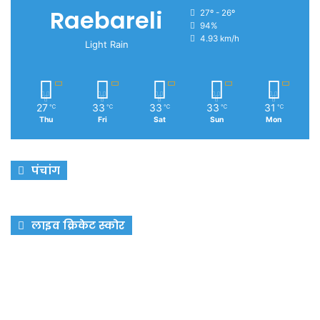
Raebareli
27º - 26º
94%
4.93 km/h
Light Rain
27
33
33
33
31
℃
℃
℃
℃
℃
Thu
Fri
Sat
Sun
Mon
पंचांग
लाइव क्रिकेट स्कोर