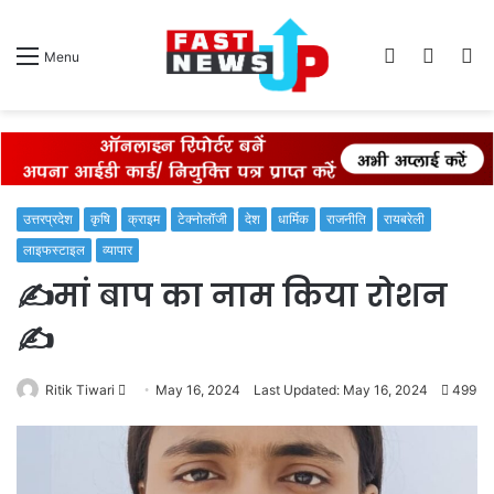
Log
Switch
S
Menu
In
skin
fo
उत्तरप्रदेश
कृषि
क्राइम
टेक्नोलॉजी
देश
धार्मिक
राजनीति
रायबरेली
लाइफस्टाइल
व्यापार
✍️मां बाप का नाम किया रोशन
✍️
Send
Ritik Tiwari
May 16, 2024
Last Updated: May 16, 2024
499
an
email