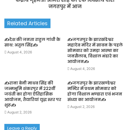
केंद्रीय गृहमंत्री अमित शाह का एक दिवसीय दौरा
जगतपुर में आज
Related Articles
✍️देश की जनता राहुल गांधी के
✍️जगतपुर के झारखंडेश्वर
साथ: अतुल सिंह✍️
महादेव मंदिर में सावन के पहले
सोमवार को उमड़ा आस्था का
August 4, 2026
जनसैलाब, विशाल भंडारे का
आयोजन✍️
August 4, 2026
✍️राना बेनी माधव सिंह की
✍️जगतपुर के झारखण्डेश्वर
जन्मभूमि शंकरपुर में 222वीं
मन्दिर में प्रथम सोमवार को
जयंती का होगा ऐतिहासिक
होगा विशाल भण्डारा एवं भजन
आयोजन, तैयारियां युद्ध स्तर पर
संध्या का आयोजन✍️
शुरू✍️
August 2, 2026
August 2, 2026
Leave a Reply