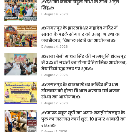
✍️देश की जनता राहुल गांधी के साथ: अतुल
सिंह✍️
August 4, 2026
✍️जगतपुर के झारखंडेश्वर महादेव मंदिर में
सावन के पहले सोमवार को उमड़ा आस्था का
जनसैलाब, विशाल भंडारे का आयोजन✍️
August 4, 2026
✍️राना बेनी माधव सिंह की जन्मभूमि शंकरपुर
में 222वीं जयंती का होगा ऐतिहासिक आयोजन,
तैयारियां युद्ध स्तर पर शुरू✍️
August 2, 2026
✍️जगतपुर के झारखण्डेश्वर मन्दिर में प्रथम
सोमवार को होगा विशाल भण्डारा एवं भजन
संध्या का आयोजन✍️
August 2, 2026
✍️फास्ट न्यूज यूपी का असर: बराई गंगनहर के
पुल का मरम्मत कार्य शुरू, 10 हजार आबादी को
राहत✍️
August 1, 2026