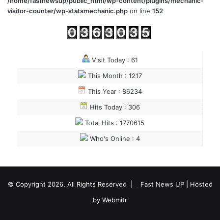
/home/fastnewsup/public_html/wp-content/plugins/mechanic-
visitor-counter/wp-statsmechanic.php
on line
152
Visit Today : 61
This Month : 1217
This Year : 86234
Hits Today : 306
Total Hits : 1770615
Who's Online : 4
© Copyright 2026, All Rights Reserved |
Fast News UP
| Hosted
by
Webmitr