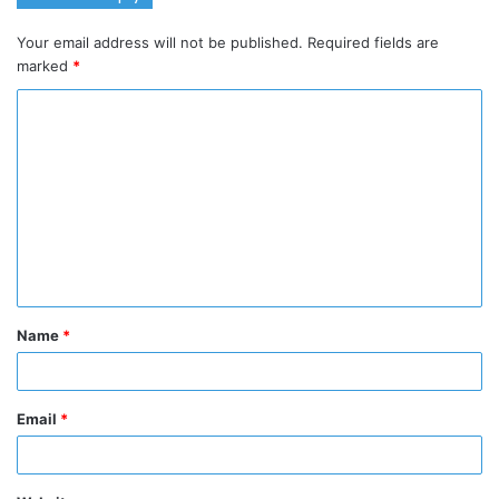
Your email address will not be published.
Required fields are
marked
*
C
o
m
m
e
n
t
Name
*
*
Email
*