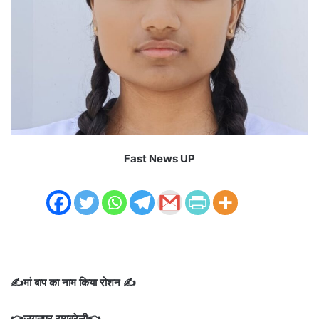
Fast News UP
✍️मां बाप का नाम किया रोशन ✍️
👉जगतपुर रायबरेली👈