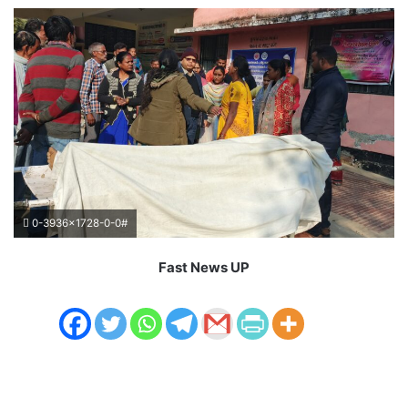
0-3936x1728-0-0#
Fast News UP