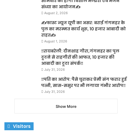
सोमवार को होगा विशाल भण्डारा एवं भजन
संध्या का आयोजन✍️
August 2, 2026
✍️फास्ट न्यूज यूपी का असर: बराई गंगनहर के
पुल का मरम्मत कार्य शुरू, 10 हजार आबादी को
राहत✍️
August 1, 2026
‼️रायबरेली: दीनशाह गौरा,गंगनहर का पुल
टूटने से राहगीरों की आफत, 10 हजार की
आबादी का टूटा संपर्क‼️
July 31, 2026
‼️पति का आरोप: पैसे चुराकर प्रेमी संग फरार हुई
पत्नी, सास-ससुर पर भी लगाया गंभीर आरोप‼️
July 31, 2026
Show More
Visitors