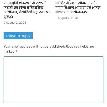
जन्मभूमि शंकरपुर में 222वीं
मन्दिर में प्रथम सोमवार को
जयंती का होगा ऐतिहासिक
होगा विशाल भण्डारा एवं भजन
आयोजन, तैयारियां युद्ध स्तर पर
संध्या का आयोजन✍️
शुरू✍️
August 2, 2026
August 2, 2026
Leave a Reply
Your email address will not be published.
Required fields are
marked
*
C
o
m
m
e
n
t