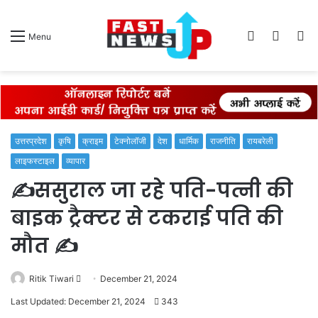
Log
Switch
S
Menu
In
skin
fo
उत्तरप्रदेश
कृषि
क्राइम
टेक्नोलॉजी
देश
धार्मिक
राजनीति
रायबरेली
लाइफस्टाइल
व्यापार
✍️ससुराल जा रहे पति-पत्नी की
बाइक ट्रैक्टर से टकराई पति की
मौत ✍️
Send
Ritik Tiwari
December 21, 2024
an
Last Updated: December 21, 2024
343
email