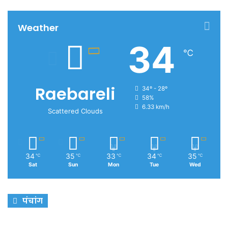
Weather
34
℃
Raebareli
34º - 28º
58%
6.33 km/h
Scattered Clouds
34
35
33
34
35
℃
℃
℃
℃
℃
Sat
Sun
Mon
Tue
Wed
पंचांग