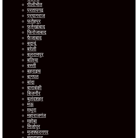
पीलीभीत
प्रतापगढ़
प्रयागराज
फतेहपुर
फर्रुखाबाद
फिरोजाबाद
फैजाबाद
बदायूं
बरेली
बलरामपुर
बलिया
बस्ती
बहराइच
बागपत
बांदा
बाराबंकी
बिजनौर
बुलंदशहर
मऊ
मथुरा
महाराजगंज
महोबा
मिर्जापुर
मुजफ्फरनगर
मुरादाबाद