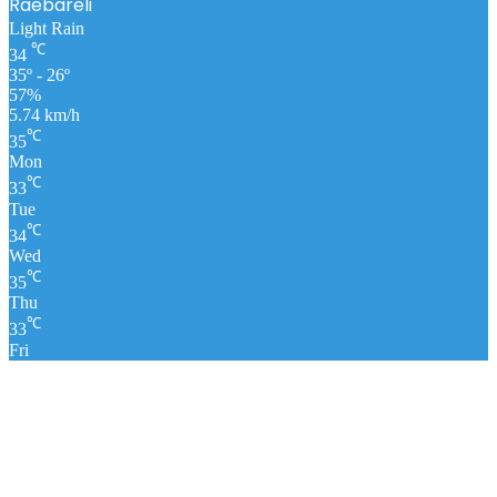
Raebareli
Light Rain
℃
34
35º - 26º
57%
5.74 km/h
℃
35
Mon
℃
33
Tue
℃
34
Wed
℃
35
Thu
℃
33
Fri
पंचांग
लाइव क्रिकेट स्कोर