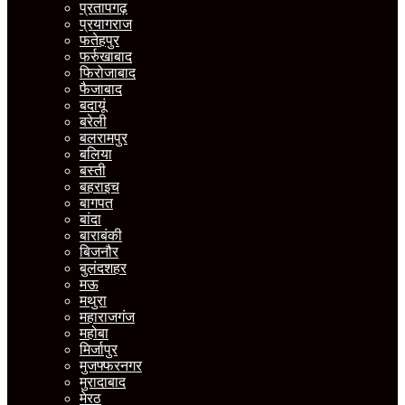
प्रतापगढ़
प्रयागराज
फतेहपुर
फर्रुखाबाद
फिरोजाबाद
फैजाबाद
बदायूं
बरेली
बलरामपुर
बलिया
बस्ती
बहराइच
बागपत
बांदा
बाराबंकी
बिजनौर
बुलंदशहर
मऊ
मथुरा
महाराजगंज
महोबा
मिर्जापुर
मुजफ्फरनगर
मुरादाबाद
मेरठ