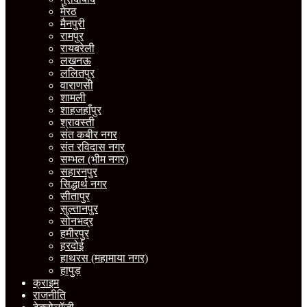
मेरठ
मैनपुरी
रामपुर
रायबरेली
लखनऊ
ललितपुर
वाराणसी
शामली
शाहजहाँपुर
श्रावस्ती
संत कबीर नगर
संत रविदास नगर
सम्भल (भीम नगर)
सहारनपुर
सिद्धार्थ नगर
सीतापुर
सुल्तानपुर
सोनभद्र
हमीरपुर
हरदोई
हाथरस (महामाया नगर)
हापुड़
क्राइम
राजनीति