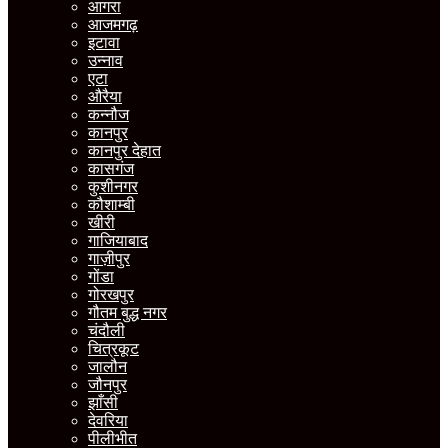
आगरा
आजमगढ़
इटावा
उन्नाव
एटा
औरैया
कन्नौज
कानपुर
कानपुर देहात
कासगंज
कुशीनगर
कौशाम्बी
खीरी
गाजियाबाद
गाज़ीपुर
गोंडा
गोरखपुर
गौतम बुद्ध नगर
चंदौली
चित्रकूट
जालौन
जौनपुर
झाँसी
देवरिया
पीलीभीत