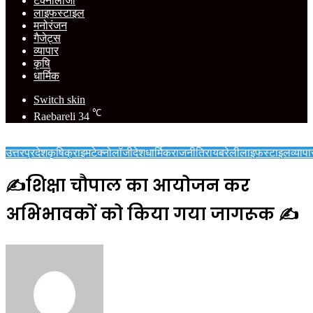
टेक्नोलॉजी
लाइफस्टाइल
मनोरंजन
गैजेट्स
व्यापार
कृषि
धार्मिक
Switch skin
℃
Raebareli
34
उत्तरप्रदेश
कृषि
क्राइम
टेक्नोलॉजी
देश
धार्मिक
राजनीति
रायबरेली
लाइफस्टाइल
व्यापा
✍️शिक्षा चौपाल का आयोजन कर
अभिभावकों को किया गया जागरूक ✍️