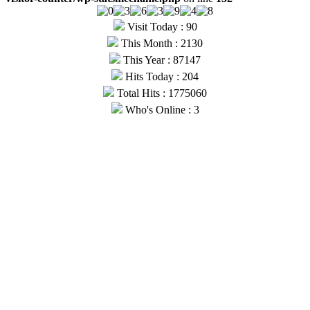
Visit Today : 90
This Month : 2130
This Year : 87147
Hits Today : 204
Total Hits : 1775060
Who's Online : 3
© Copyright 2026, All Rights Reserved |
Fast News UP
| Hosted
by
Webmitr
Facebook
Twitter
YouTube
WhatsApp