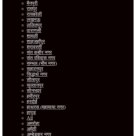
मैनपुरी
रामपुर
रायबरेली
लखनऊ
ललितपुर
वाराणसी
शामली
शाहजहाँपुर
श्रावस्ती
संत कबीर नगर
संत रविदास नगर
सम्भल (भीम नगर)
सहारनपुर
सिद्धार्थ नगर
सीतापुर
सुल्तानपुर
सोनभद्र
हमीरपुर
हरदोई
हाथरस (महामाया नगर)
हापुड़
All
अमरोहा
अमेठी
अम्बेडकर नगर