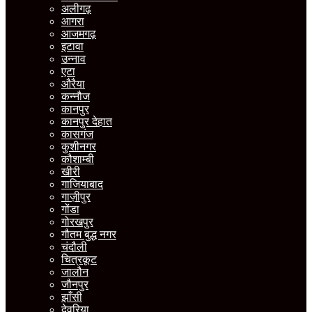
अलीगढ़
आगरा
आजमगढ़
इटावा
उन्नाव
एटा
औरैया
कन्नौज
कानपुर
कानपुर देहात
कासगंज
कुशीनगर
कौशाम्बी
खीरी
गाजियाबाद
गाज़ीपुर
गोंडा
गोरखपुर
गौतम बुद्ध नगर
चंदौली
चित्रकूट
जालौन
जौनपुर
झाँसी
देवरिया