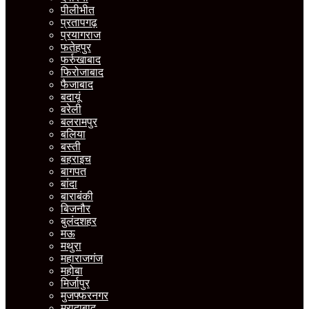
पीलीभीत
प्रतापगढ़
प्रयागराज
फतेहपुर
फर्रुखाबाद
फिरोजाबाद
फैजाबाद
बदायूं
बरेली
बलरामपुर
बलिया
बस्ती
बहराइच
बागपत
बांदा
बाराबंकी
बिजनौर
बुलंदशहर
मऊ
मथुरा
महाराजगंज
महोबा
मिर्जापुर
मुजफ्फरनगर
मुरादाबाद