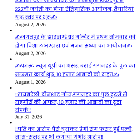
✍️राना बेनी माधव सिंह की जन्मभूमि शंकरपुर में
222वीं जयंती का होगा ऐतिहासिक आयोजन, तैयारियां
युद्ध स्तर पर शुरू✍️
August 2, 2026
✍️जगतपुर के झारखण्डेश्वर मन्दिर में प्रथम सोमवार को
होगा विशाल भण्डारा एवं भजन संध्या का आयोजन✍️
August 2, 2026
✍️फास्ट न्यूज यूपी का असर: बराई गंगनहर के पुल का
मरम्मत कार्य शुरू, 10 हजार आबादी को राहत✍️
August 1, 2026
‼️रायबरेली: दीनशाह गौरा,गंगनहर का पुल टूटने से
राहगीरों की आफत, 10 हजार की आबादी का टूटा
संपर्क‼️
July 31, 2026
‼️पति का आरोप: पैसे चुराकर प्रेमी संग फरार हुई पत्नी,
सास-ससुर पर भी लगाया गंभीर आरोप‼️