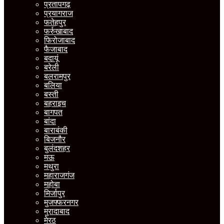
प्रतापगढ़
प्रयागराज
फतेहपुर
फर्रुखाबाद
फिरोजाबाद
फैजाबाद
बदायूं
बरेली
बलरामपुर
बलिया
बस्ती
बहराइच
बागपत
बांदा
बाराबंकी
बिजनौर
बुलंदशहर
मऊ
मथुरा
महाराजगंज
महोबा
मिर्जापुर
मुजफ्फरनगर
मुरादाबाद
मेरठ