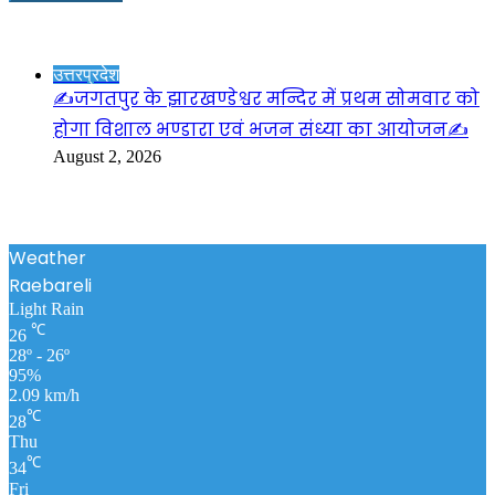
Check Also
Close
उत्तरप्रदेश
✍️जगतपुर के झारखण्डेश्वर मन्दिर में प्रथम सोमवार को
होगा विशाल भण्डारा एवं भजन संध्या का आयोजन✍️
August 2, 2026
Weather
Raebareli
Light Rain
℃
26
28º - 26º
95%
2.09 km/h
℃
28
Thu
℃
34
Fri