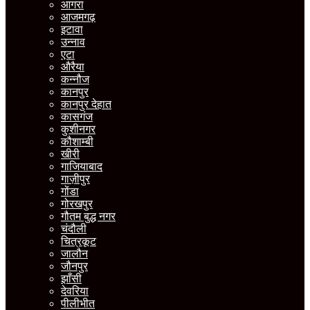
आगरा
आजमगढ़
इटावा
उन्नाव
एटा
औरैया
कन्नौज
कानपुर
कानपुर देहात
कासगंज
कुशीनगर
कौशाम्बी
खीरी
गाजियाबाद
गाज़ीपुर
गोंडा
गोरखपुर
गौतम बुद्ध नगर
चंदौली
चित्रकूट
जालौन
जौनपुर
झाँसी
देवरिया
पीलीभीत