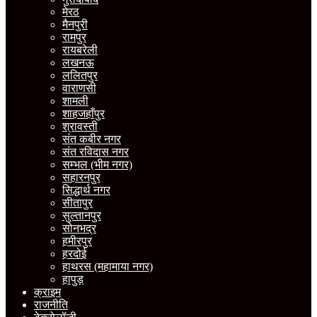
मेरठ
मैनपुरी
रामपुर
रायबरेली
लखनऊ
ललितपुर
वाराणसी
शामली
शाहजहाँपुर
श्रावस्ती
संत कबीर नगर
संत रविदास नगर
सम्भल (भीम नगर)
सहारनपुर
सिद्धार्थ नगर
सीतापुर
सुल्तानपुर
सोनभद्र
हमीरपुर
हरदोई
हाथरस (महामाया नगर)
हापुड़
क्राइम
राजनीति