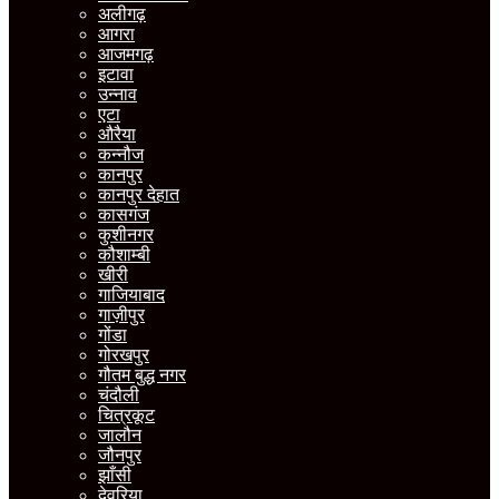
अलीगढ़
आगरा
आजमगढ़
इटावा
उन्नाव
एटा
औरैया
कन्नौज
कानपुर
कानपुर देहात
कासगंज
कुशीनगर
कौशाम्बी
खीरी
गाजियाबाद
गाज़ीपुर
गोंडा
गोरखपुर
गौतम बुद्ध नगर
चंदौली
चित्रकूट
जालौन
जौनपुर
झाँसी
देवरिया