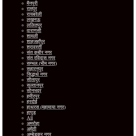
मैनपुरी
रामपुर
रायबरेली
लखनऊ
ललितपुर
वाराणसी
शामली
शाहजहाँपुर
श्रावस्ती
संत कबीर नगर
संत रविदास नगर
सम्भल (भीम नगर)
सहारनपुर
सिद्धार्थ नगर
सीतापुर
सुल्तानपुर
सोनभद्र
हमीरपुर
हरदोई
हाथरस (महामाया नगर)
हापुड़
All
अमरोहा
अमेठी
अम्बेडकर नगर