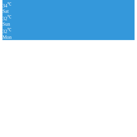
℃
34
Sat
℃
32
Sun
℃
32
Mon
पंचांग
लाइव क्रिकेट स्कोर