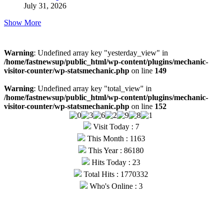
July 31, 2026
Show More
Visitors
Warning
: Undefined array key "yesterday_view" in
/home/fastnewsup/public_html/wp-content/plugins/mechanic-
visitor-counter/wp-statsmechanic.php
on line
149
Warning
: Undefined array key "total_view" in
/home/fastnewsup/public_html/wp-content/plugins/mechanic-
visitor-counter/wp-statsmechanic.php
on line
152
Visit Today : 7
This Month : 1163
This Year : 86180
Hits Today : 23
Total Hits : 1770332
Who's Online : 3
© Copyright 2026, All Rights Reserved |
Fast News UP
| Hosted
by
Webmitr