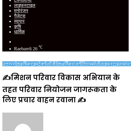
टेक्नोलॉजी
लाइफस्टाइल
मनोरंजन
गैजेट्स
व्यापार
कृषि
धार्मिक
Switch
skin
℃
Raebareli
26
उत्तरप्रदेश
कृषि
क्राइम
टेक्नोलॉजी
देश
धार्मिक
राजनीति
रायबरेली
लाइफस्टाइल
व्यापा
✍️मिशन परिवार विकास अभियान के
तहत परिवार नियोजन जागरूकता के
लिए प्रचार वाहन रवाना ✍️
Send
an
email