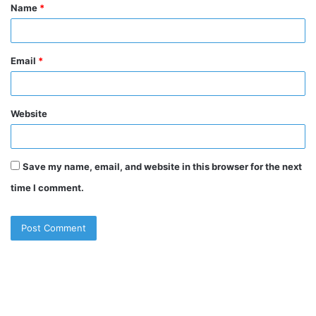
Name
*
*
Email
*
Website
Save my name, email, and website in this browser for the next
time I comment.