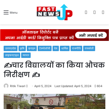
Log
Switch
S
Menu
In
skin
fo
उत्तरप्रदेश
कृषि
क्राइम
टेक्नोलॉजी
देश
धार्मिक
राजनीति
रायबरेली
लाइफस्टाइल
व्यापार
✍️चार विद्यालयों का किया औचक
निरीक्षण ✍️
Send
Ritik Tiwari
April 5, 2024
Last Updated: April 5, 2024
604
an
email