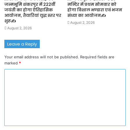
जन्मभूमि शंकरपुर में 222वीं
मन्दिर में प्रथम सोमवार को
जयंती का होगा ऐतिहासिक
होगा विशाल भण्डारा एवं भजन
आयोजन, तैयारियां युद्ध स्तर पर
संध्या का आयोजन✍️
शुरू✍️
August 2, 2026
August 2, 2026
Leave a Reply
Your email address will not be published.
Required fields are
marked
*
C
o
m
m
e
n
t