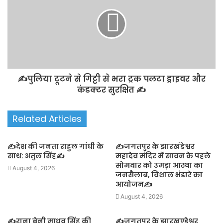
✍️पुलिया टूटने से गिट्टी से भरा ट्रक पलटा ड्राइवर और
कंडक्टर सुरक्षित ✍️
Related Articles
✍️देश की जनता राहुल गांधी के
✍️जगतपुर के झारखंडेश्वर
साथ: अतुल सिंह✍️
महादेव मंदिर में सावन के पहले
सोमवार को उमड़ा आस्था का
August 4, 2026
जनसैलाब, विशाल भंडारे का
आयोजन✍️
August 4, 2026
✍️राना बेनी माधव सिंह की
✍️जगतपुर के झारखण्डेश्वर