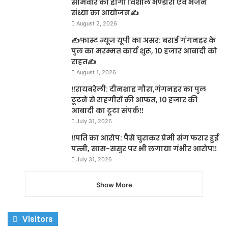
सोमवार को होगा विशाल भण्डारा एवं भजन
संध्या का आयोजन✍️
August 2, 2026
✍️फास्ट न्यूज यूपी का असर: बराई गंगनहर के
पुल का मरम्मत कार्य शुरू, 10 हजार आबादी को
राहत✍️
August 1, 2026
‼️रायबरेली: दीनशाह गौरा,गंगनहर का पुल
टूटने से राहगीरों की आफत, 10 हजार की
आबादी का टूटा संपर्क‼️
July 31, 2026
‼️पति का आरोप: पैसे चुराकर प्रेमी संग फरार हुई
पत्नी, सास-ससुर पर भी लगाया गंभीर आरोप‼️
July 31, 2026
Show More
Visitors