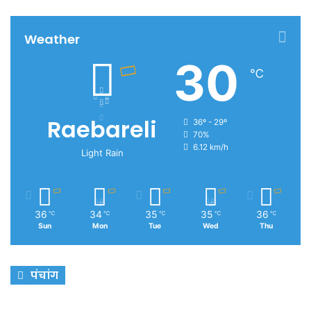
Weather
30
℃
Raebareli
36º - 29º
70%
6.12 km/h
Light Rain
36
34
35
35
36
℃
℃
℃
℃
℃
Sun
Mon
Tue
Wed
Thu
पंचांग