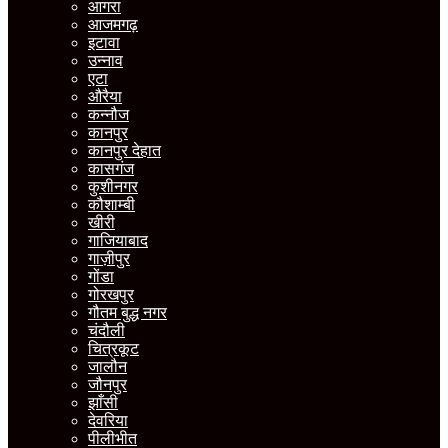
आगरा
आजमगढ़
इटावा
उन्नाव
एटा
औरैया
कन्नौज
कानपुर
कानपुर देहात
कासगंज
कुशीनगर
कौशाम्बी
खीरी
गाजियाबाद
गाज़ीपुर
गोंडा
गोरखपुर
गौतम बुद्ध नगर
चंदौली
चित्रकूट
जालौन
जौनपुर
झाँसी
देवरिया
पीलीभीत