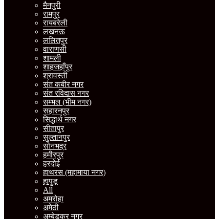
मैनपुरी
रामपुर
रायबरेली
लखनऊ
ललितपुर
वाराणसी
शामली
शाहजहाँपुर
श्रावस्ती
संत कबीर नगर
संत रविदास नगर
सम्भल (भीम नगर)
सहारनपुर
सिद्धार्थ नगर
सीतापुर
सुल्तानपुर
सोनभद्र
हमीरपुर
हरदोई
हाथरस (महामाया नगर)
हापुड़
All
अमरोहा
अमेठी
अम्बेडकर नगर