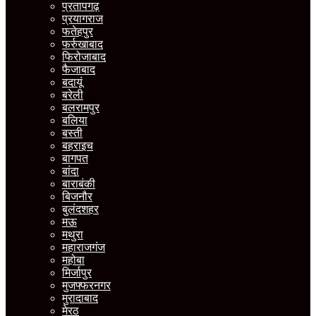
प्रतापगढ़
प्रयागराज
फतेहपुर
फर्रुखाबाद
फिरोजाबाद
फैजाबाद
बदायूं
बरेली
बलरामपुर
बलिया
बस्ती
बहराइच
बागपत
बांदा
बाराबंकी
बिजनौर
बुलंदशहर
मऊ
मथुरा
महाराजगंज
महोबा
मिर्जापुर
मुजफ्फरनगर
मुरादाबाद
मेरठ