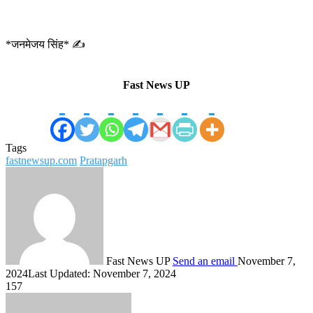
*जनमेजय सिंह* ✍️
Fast News UP
Tags
fastnewsup.com
Pratapgarh
Fast News UP
Send an email
November 7,
2024
Last Updated: November 7, 2024
157