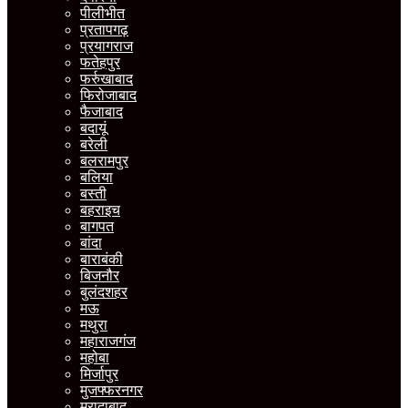
पीलीभीत
प्रतापगढ़
प्रयागराज
फतेहपुर
फर्रुखाबाद
फिरोजाबाद
फैजाबाद
बदायूं
बरेली
बलरामपुर
बलिया
बस्ती
बहराइच
बागपत
बांदा
बाराबंकी
बिजनौर
बुलंदशहर
मऊ
मथुरा
महाराजगंज
महोबा
मिर्जापुर
मुजफ्फरनगर
मुरादाबाद