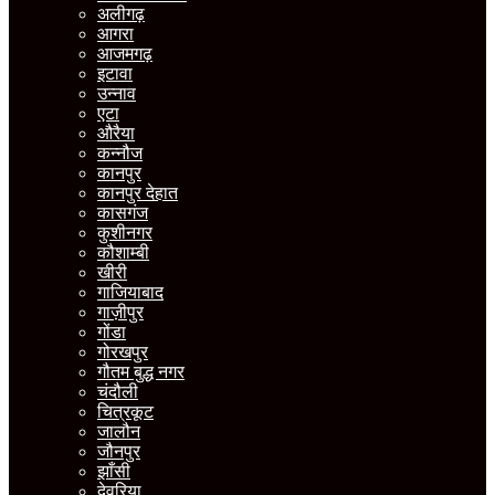
अलीगढ़
आगरा
आजमगढ़
इटावा
उन्नाव
एटा
औरैया
कन्नौज
कानपुर
कानपुर देहात
कासगंज
कुशीनगर
कौशाम्बी
खीरी
गाजियाबाद
गाज़ीपुर
गोंडा
गोरखपुर
गौतम बुद्ध नगर
चंदौली
चित्रकूट
जालौन
जौनपुर
झाँसी
देवरिया