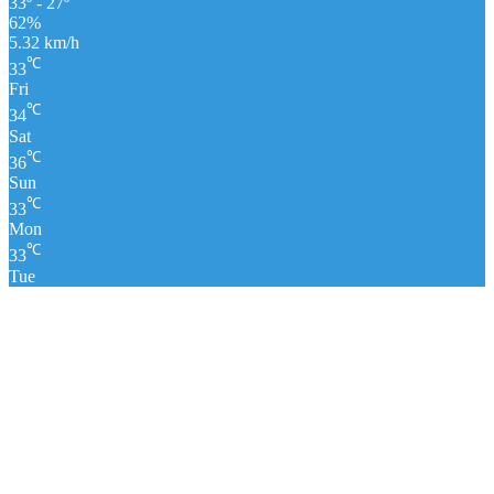
33º - 27º
62%
5.32 km/h
℃
33
Fri
℃
34
Sat
℃
36
Sun
℃
33
Mon
℃
33
Tue
पंचांग
लाइव क्रिकेट स्कोर