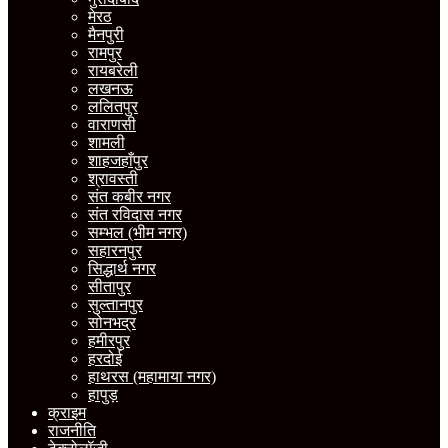
मेरठ
मैनपुरी
रामपुर
रायबरेली
लखनऊ
ललितपुर
वाराणसी
शामली
शाहजहाँपुर
श्रावस्ती
संत कबीर नगर
संत रविदास नगर
सम्भल (भीम नगर)
सहारनपुर
सिद्धार्थ नगर
सीतापुर
सुल्तानपुर
सोनभद्र
हमीरपुर
हरदोई
हाथरस (महामाया नगर)
हापुड़
क्राइम
राजनीति