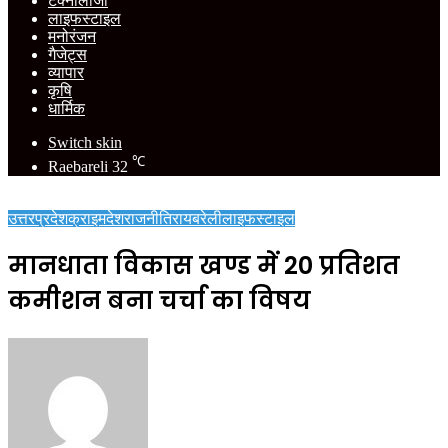
टेक्नोलॉजी
लाइफस्टाइल
मनोरंजन
गैजेट्स
व्यापार
कृषि
धार्मिक
Switch skin
℃
Raebareli
32
उत्तरप्रदेश
क्राइम
देश
राजनीति
रायबरेली
लाइफस्टाइल
मानधाता विकास खण्ड में 20 प्रतिशत
कमीशन बना चर्चा का विषय