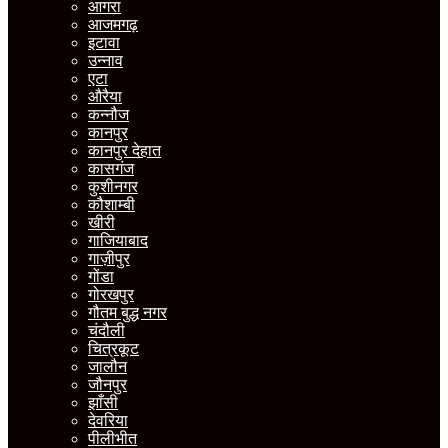
आगरा
आजमगढ़
इटावा
उन्नाव
एटा
औरैया
कन्नौज
कानपुर
कानपुर देहात
कासगंज
कुशीनगर
कौशाम्बी
खीरी
गाजियाबाद
गाज़ीपुर
गोंडा
गोरखपुर
गौतम बुद्ध नगर
चंदौली
चित्रकूट
जालौन
जौनपुर
झाँसी
देवरिया
पीलीभीत