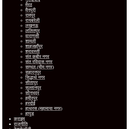
मेरठ
मैनपुरी
रामपुर
रायबरेली
लखनऊ
ललितपुर
वाराणसी
शामली
शाहजहाँपुर
श्रावस्ती
संत कबीर नगर
संत रविदास नगर
सम्भल (भीम नगर)
सहारनपुर
सिद्धार्थ नगर
सीतापुर
सुल्तानपुर
सोनभद्र
हमीरपुर
हरदोई
हाथरस (महामाया नगर)
हापुड़
क्राइम
राजनीति