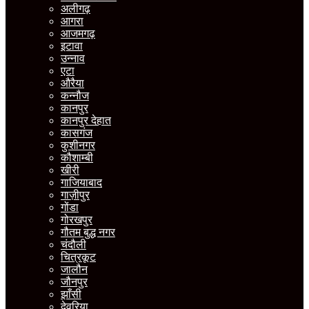
अलीगढ़
आगरा
आजमगढ़
इटावा
उन्नाव
एटा
औरैया
कन्नौज
कानपुर
कानपुर देहात
कासगंज
कुशीनगर
कौशाम्बी
खीरी
गाजियाबाद
गाज़ीपुर
गोंडा
गोरखपुर
गौतम बुद्ध नगर
चंदौली
चित्रकूट
जालौन
जौनपुर
झाँसी
देवरिया