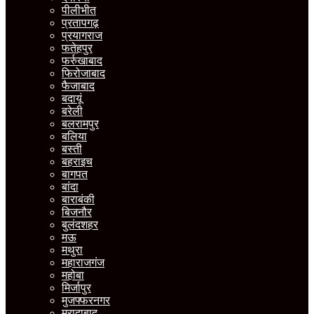
पीलीभीत
प्रतापगढ़
प्रयागराज
फतेहपुर
फर्रुखाबाद
फिरोजाबाद
फैजाबाद
बदायूं
बरेली
बलरामपुर
बलिया
बस्ती
बहराइच
बागपत
बांदा
बाराबंकी
बिजनौर
बुलंदशहर
मऊ
मथुरा
महाराजगंज
महोबा
मिर्जापुर
मुजफ्फरनगर
मुरादाबाद