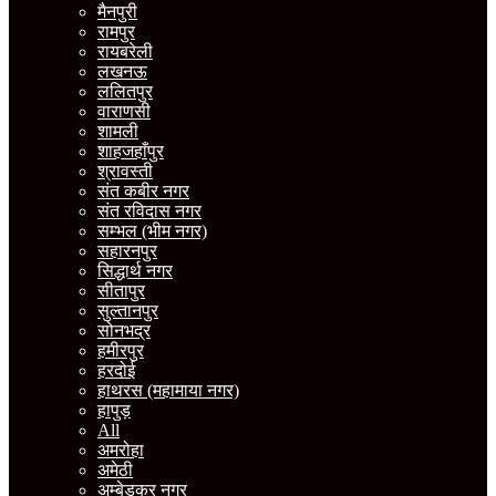
मैनपुरी
रामपुर
रायबरेली
लखनऊ
ललितपुर
वाराणसी
शामली
शाहजहाँपुर
श्रावस्ती
संत कबीर नगर
संत रविदास नगर
सम्भल (भीम नगर)
सहारनपुर
सिद्धार्थ नगर
सीतापुर
सुल्तानपुर
सोनभद्र
हमीरपुर
हरदोई
हाथरस (महामाया नगर)
हापुड़
All
अमरोहा
अमेठी
अम्बेडकर नगर