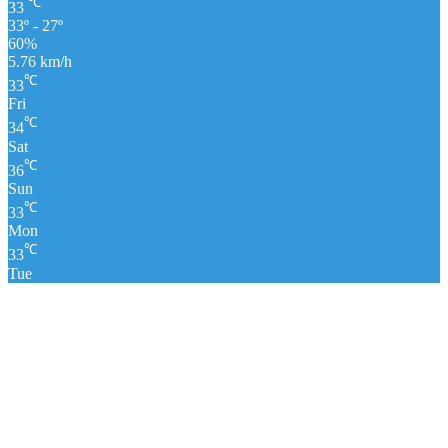
℃
33
33º - 27º
60%
5.76 km/h
℃
33
Fri
℃
34
Sat
℃
36
Sun
℃
33
Mon
℃
33
Tue
पंचांग
लाइव क्रिकेट स्कोर