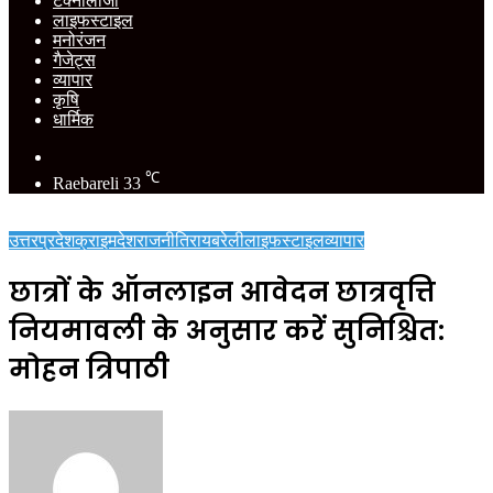
टेक्नोलॉजी
लाइफस्टाइल
मनोरंजन
गैजेट्स
व्यापार
कृषि
धार्मिक
Switch
skin
℃
Raebareli
33
उत्तरप्रदेश
क्राइम
देश
राजनीति
रायबरेली
लाइफस्टाइल
व्यापार
छात्रों के ऑनलाइन आवेदन छात्रवृत्ति
नियमावली के अनुसार करें सुनिश्चित:
मोहन त्रिपाठी
Send
an
email