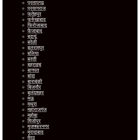
प्रतापगढ़
प्रयागराज
फतेहपुर
फर्रुखाबाद
फिरोजाबाद
फैजाबाद
बदायूं
बरेली
बलरामपुर
बलिया
बस्ती
बहराइच
बागपत
बांदा
बाराबंकी
बिजनौर
बुलंदशहर
मऊ
मथुरा
महाराजगंज
महोबा
मिर्जापुर
मुजफ्फरनगर
मुरादाबाद
मेरठ