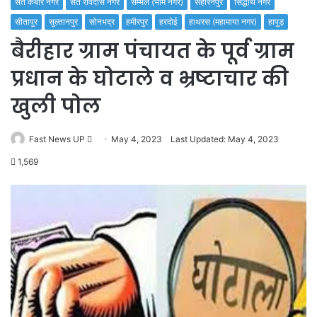
संत कबीर नगर
संत रविदास नगर
सम्भल (भीम नगर)
सहारनपुर
सिद्धार्थ नगर
सीतापुर
सुल्तानपुर
सोनभद्र
हमीरपुर
हरदोई
हाथरस (महामाया नगर)
हापुड़
बैरीहार ग्राम पंचायत के पूर्व ग्राम
प्रधान के घोटाले व भ्रष्टाचार की
खुली पोल
Send
Fast News UP
May 4, 2023
Last Updated: May 4, 2023
an
1,569
email