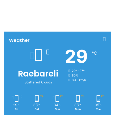
Weather
29
℃
Raebareli
29º - 27º
80%
3.43 km/h
Scattered Clouds
29
33
34
33
35
℃
℃
℃
℃
℃
Fri
Sat
Sun
Mon
Tue