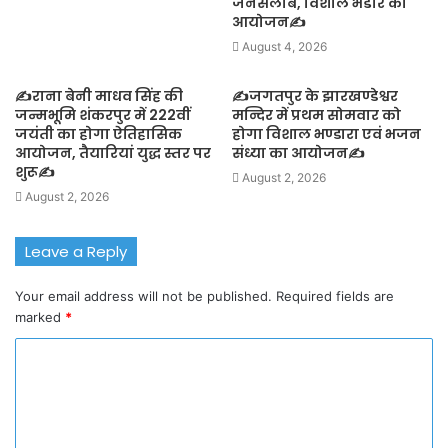
जनसैलाब, विशाल भंडारे का
आयोजन✍️
August 4, 2026
✍️राना बेनी माधव सिंह की
✍️जगतपुर के झारखण्डेश्वर
जन्मभूमि शंकरपुर में 222वीं
मन्दिर में प्रथम सोमवार को
जयंती का होगा ऐतिहासिक
होगा विशाल भण्डारा एवं भजन
आयोजन, तैयारियां युद्ध स्तर पर
संध्या का आयोजन✍️
शुरू✍️
August 2, 2026
August 2, 2026
Leave a Reply
Your email address will not be published.
Required fields are
marked
*
C
o
m
m