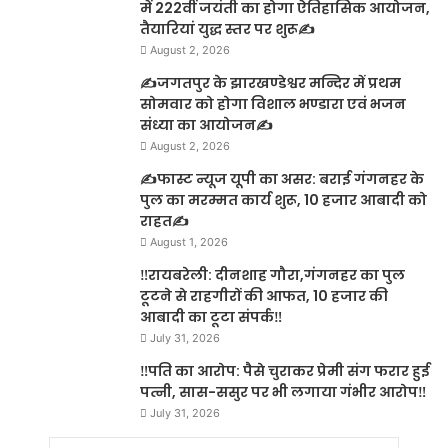
में 222वीं जयंती का होगा ऐतिहासिक आयोजन,
तैयारियां युद्ध स्तर पर शुरू✍️
August 2, 2026
✍️जगतपुर के झारखण्डेश्वर मन्दिर में प्रथम
सोमवार को होगा विशाल भण्डारा एवं भजन
संध्या का आयोजन✍️
August 2, 2026
✍️फास्ट न्यूज यूपी का असर: बराई गंगनहर के
पुल का मरम्मत कार्य शुरू, 10 हजार आबादी को
राहत✍️
August 1, 2026
‼️रायबरेली: दीनशाह गौरा,गंगनहर का पुल
टूटने से राहगीरों की आफत, 10 हजार की
आबादी का टूटा संपर्क‼️
July 31, 2026
‼️पति का आरोप: पैसे चुराकर प्रेमी संग फरार हुई
पत्नी, सास-ससुर पर भी लगाया गंभीर आरोप‼️
July 31, 2026