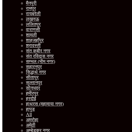
मैनपुरी
रामपुर
रायबरेली
लखनऊ
ललितपुर
वाराणसी
शामली
शाहजहाँपुर
श्रावस्ती
संत कबीर नगर
संत रविदास नगर
सम्भल (भीम नगर)
सहारनपुर
सिद्धार्थ नगर
सीतापुर
सुल्तानपुर
सोनभद्र
हमीरपुर
हरदोई
हाथरस (महामाया नगर)
हापुड़
All
अमरोहा
अमेठी
अम्बेडकर नगर