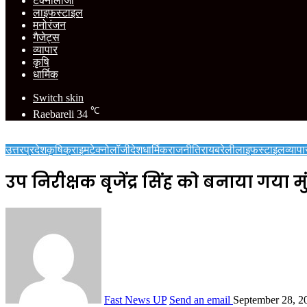
टेक्नोलॉजी
लाइफस्टाइल
मनोरंजन
गैजेट्स
व्यापार
कृषि
धार्मिक
Switch skin
℃
Raebareli
34
उत्तरप्रदेश
कृषि
क्राइम
टेक्नोलॉजी
देश
धार्मिक
राजनीति
रायबरेली
लाइफस्टाइल
व्यापा
उप निरीक्षक बृजेंद्र सिंह को बनाया गया मु
Fast News UP
Send an email
September 28, 2