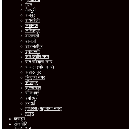
मेरठ
मैनपुरी
रामपुर
रायबरेली
लखनऊ
ललितपुर
वाराणसी
शामली
शाहजहाँपुर
श्रावस्ती
संत कबीर नगर
संत रविदास नगर
सम्भल (भीम नगर)
सहारनपुर
सिद्धार्थ नगर
सीतापुर
सुल्तानपुर
सोनभद्र
हमीरपुर
हरदोई
हाथरस (महामाया नगर)
हापुड़
क्राइम
राजनीति