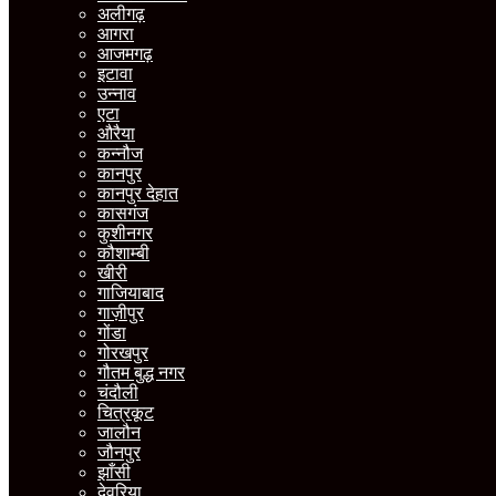
अलीगढ़
आगरा
आजमगढ़
इटावा
उन्नाव
एटा
औरैया
कन्नौज
कानपुर
कानपुर देहात
कासगंज
कुशीनगर
कौशाम्बी
खीरी
गाजियाबाद
गाज़ीपुर
गोंडा
गोरखपुर
गौतम बुद्ध नगर
चंदौली
चित्रकूट
जालौन
जौनपुर
झाँसी
देवरिया