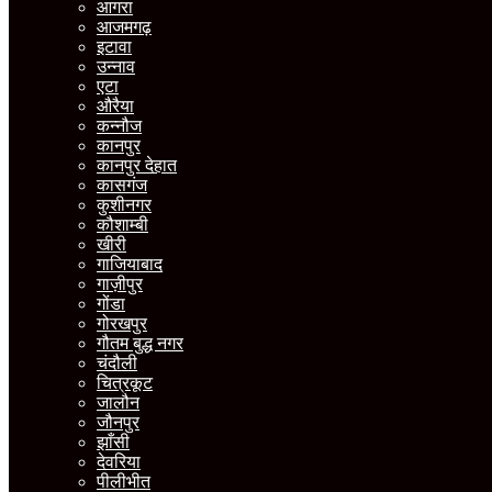
आगरा
आजमगढ़
इटावा
उन्नाव
एटा
औरैया
कन्नौज
कानपुर
कानपुर देहात
कासगंज
कुशीनगर
कौशाम्बी
खीरी
गाजियाबाद
गाज़ीपुर
गोंडा
गोरखपुर
गौतम बुद्ध नगर
चंदौली
चित्रकूट
जालौन
जौनपुर
झाँसी
देवरिया
पीलीभीत