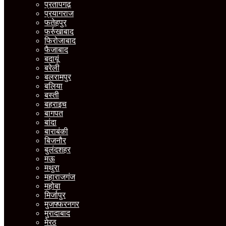
प्रतापगढ़
प्रयागराज
फतेहपुर
फर्रुखाबाद
फिरोजाबाद
फैजाबाद
बदायूं
बरेली
बलरामपुर
बलिया
बस्ती
बहराइच
बागपत
बांदा
बाराबंकी
बिजनौर
बुलंदशहर
मऊ
मथुरा
महाराजगंज
महोबा
मिर्जापुर
मुजफ्फरनगर
मुरादाबाद
मेरठ