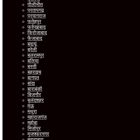
पीलीभीत
प्रतापगढ़
प्रयागराज
फतेहपुर
फर्रुखाबाद
फिरोजाबाद
फैजाबाद
बदायूं
बरेली
बलरामपुर
बलिया
बस्ती
बहराइच
बागपत
बांदा
बाराबंकी
बिजनौर
बुलंदशहर
मऊ
मथुरा
महाराजगंज
महोबा
मिर्जापुर
मुजफ्फरनगर
मुरादाबाद