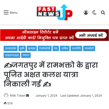
Log
Switch
S
Menu
In
skin
fo
उत्तरप्रदेश
कृषि
क्राइम
टेक्नोलॉजी
देश
धार्मिक
राजनीति
रायबरेली
लाइफस्टाइल
व्यापार
✍️जगतपुर में रामभक्तो के द्वारा
पूजित अक्षत कलश यात्रा
निकाली गई ✍️
Send
Ritik Tiwari
January 1, 2024
Last Updated: January 1, 2024
an
579
email