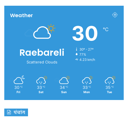
Weather
30
℃
Raebareli
30º - 27º
77%
4.23 km/h
Scattered Clouds
30
33
34
33
35
℃
℃
℃
℃
℃
Fri
Sat
Sun
Mon
Tue
पंचांग