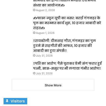
सोमवार को होगा विशाल भण्डारा एवं भजन
संध्या का आयोजन✍️
August 2, 2026
✍️फास्ट न्यूज यूपी का असर: बराई गंगनहर के
पुल का मरम्मत कार्य शुरू, 10 हजार आबादी को
राहत✍️
August 1, 2026
‼️रायबरेली: दीनशाह गौरा,गंगनहर का पुल
टूटने से राहगीरों की आफत, 10 हजार की
आबादी का टूटा संपर्क‼️
July 31, 2026
‼️पति का आरोप: पैसे चुराकर प्रेमी संग फरार हुई
पत्नी, सास-ससुर पर भी लगाया गंभीर आरोप‼️
July 31, 2026
Show More
Visitors