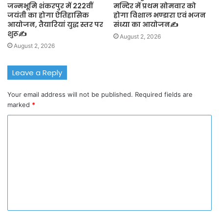
जन्मभूमि शंकरपुर में 222वीं
मन्दिर में प्रथम सोमवार को
जयंती का होगा ऐतिहासिक
होगा विशाल भण्डारा एवं भजन
आयोजन, तैयारियां युद्ध स्तर पर
संध्या का आयोजन✍️
शुरू✍️
August 2, 2026
August 2, 2026
Leave a Reply
Your email address will not be published.
Required fields are
marked
*
C
o
m
m
e
n
t