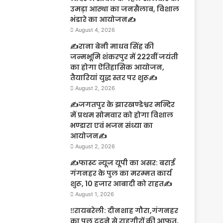
उमड़ा आस्था का जनसैलाब, विशाल
भंडारे का आयोजन✍️
August 4, 2026
✍️राना बेनी माधव सिंह की
जन्मभूमि शंकरपुर में 222वीं जयंती
का होगा ऐतिहासिक आयोजन,
तैयारियां युद्ध स्तर पर शुरू✍️
August 2, 2026
✍️जगतपुर के झारखण्डेश्वर मन्दिर
में प्रथम सोमवार को होगा विशाल
भण्डारा एवं भजन संध्या का
आयोजन✍️
August 2, 2026
✍️फास्ट न्यूज यूपी का असर: बराई
गंगनहर के पुल का मरम्मत कार्य
शुरू, 10 हजार आबादी को राहत✍️
August 1, 2026
‼️रायबरेली: दीनशाह गौरा,गंगनहर
का पुल टूटने से राहगीरों की आफत,