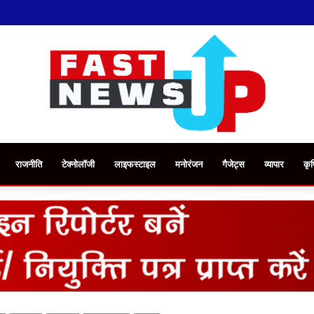
राजनीति
टेक्नोलॉजी
लाइफस्टाइल
मनोरंजन
गैजेट्स
व्यापार
कृष