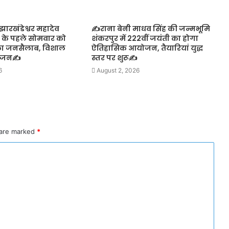
ारखंडेश्वर महादेव
✍️राना बेनी माधव सिंह की जन्मभूमि
न के पहले सोमवार को
शंकरपुर में 222वीं जयंती का होगा
का जनसैलाब, विशाल
ऐतिहासिक आयोजन, तैयारियां युद्ध
योजन✍️
स्तर पर शुरू✍️
6
August 2, 2026
 are marked
*