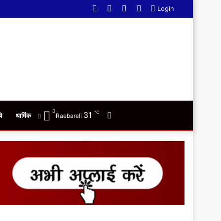
Facebook
Twitter
YouTube
WhatsApp
Login
℃
31
Switch
ि
धार्मिक
Raebareli
skin