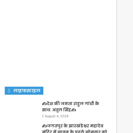
लाइफस्टाइल
✍️देश की जनता राहुल गांधी के
साथ: अतुल सिंह✍️
August 4, 2026
✍️जगतपुर के झारखंडेश्वर महादेव
मंदिर में सावन के पहले सोमवार को