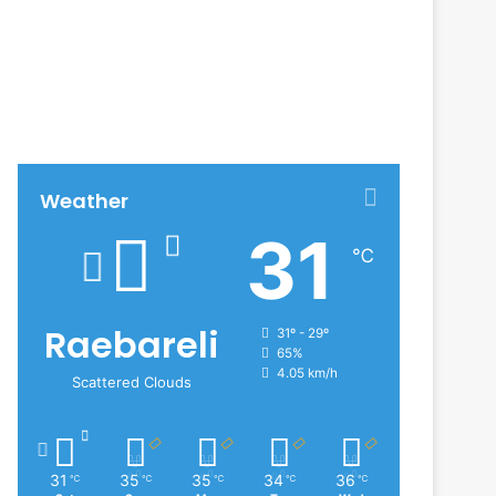
Weather
31
℃
Raebareli
31º - 29º
65%
4.05 km/h
Scattered Clouds
31
35
35
34
36
℃
℃
℃
℃
℃