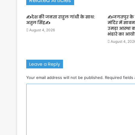
Related Articles
✍️देश की जनता राहुल गांधी के साथ:
✍️जगतपुर के झ
अतुल सिंह✍️
मंदिर में साव
उमड़ा आस्था 
August 4, 2026
भंडारे का आ
August 4, 202
Leave a Reply
Your email address will not be published.
Required fields
C
o
m
m
e
n