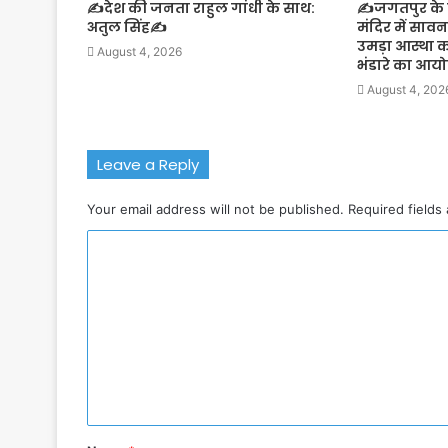
✍️देश की जनता राहुल गांधी के साथ:
✍️जगतपुर के झ
अतुल सिंह✍️
मंदिर में साव
उमड़ा आस्था 
August 4, 2026
भंडारे का आ
August 4, 202
Leave a Reply
Your email address will not be published.
Required fields
C
o
m
m
e
n
t