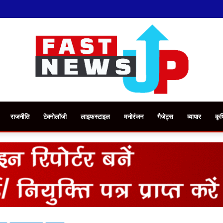
राजनीति
टेक्नोलॉजी
लाइफस्टाइल
मनोरंजन
गैजेट्स
व्यापार
कृष