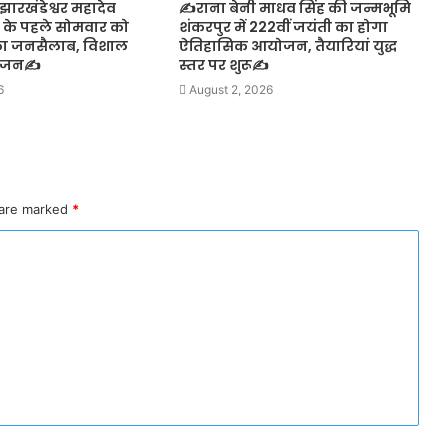
ारखंडेश्वर महादेव
✍️राना बेनी माधव सिंह की जन्मभूमि
न के पहले सोमवार को
शंकरपुर में 222वीं जयंती का होगा
का जनसैलाब, विशाल
ऐतिहासिक आयोजन, तैयारियां युद्ध
योजन✍️
स्तर पर शुरू✍️
6
August 2, 2026
 are marked
*