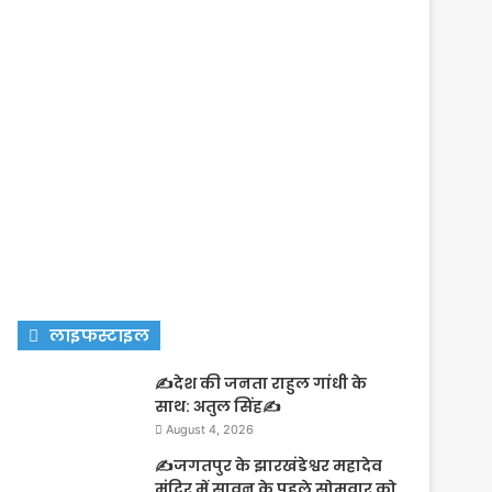
लाइफस्टाइल
✍️देश की जनता राहुल गांधी के
साथ: अतुल सिंह✍️
August 4, 2026
✍️जगतपुर के झारखंडेश्वर महादेव
मंदिर में सावन के पहले सोमवार को