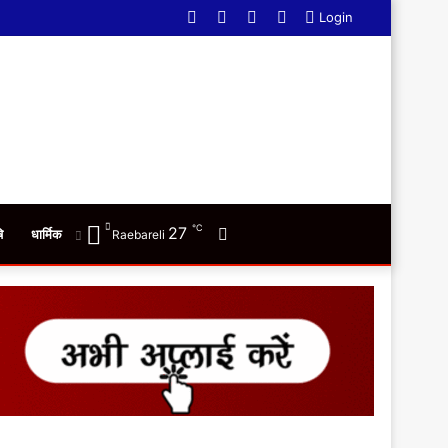
Facebook
Twitter
YouTube
WhatsApp
Login
℃
27
Switch
ि
धार्मिक
Raebareli
skin