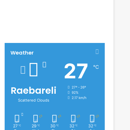
Weather
27
℃
Raebareli
27º - 26º
92%
2.17 km/h
Scattered Clouds
27
29
30
32
32
℃
℃
℃
℃
℃