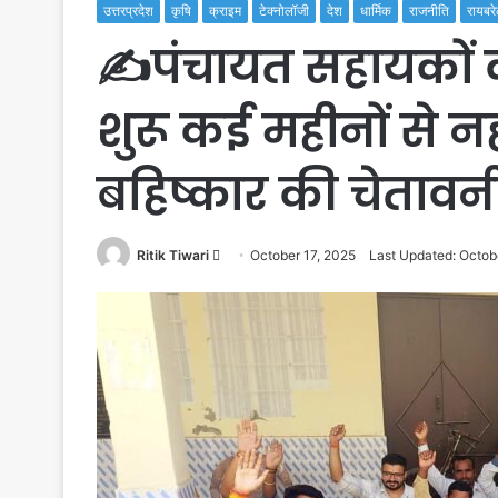
उत्तरप्रदेश
कृषि
क्राइम
टेक्नोलॉजी
देश
धार्मिक
राजनीति
रायबरे
✍️पंचायत सहायकों 
शुरू कई महीनों से नह
बहिष्कार की चेतावन
Send
Ritik Tiwari
October 17, 2025
Last Updated: Octob
an
email