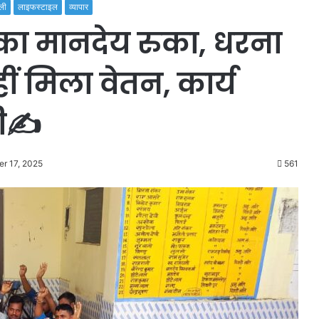
ली
लाइफस्टाइल
व्यापार
का मानदेय रुका, धरना
ीं मिला वेतन, कार्य
ी✍️
er 17, 2025
561