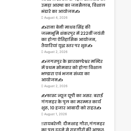
उमड़ा आस्था का जनसैलाब, विशाल
भंडारे का आयोजन✍️
August 4, 2026
✍️राना बेनी माधव सिंह की
जन्मभूमि शंकरपुर में 222वीं जयंती
का होगा ऐतिहासिक आयोजन,
तैयारियां युद्ध स्तर पर शुरू✍️
August 2, 2026
✍️जगतपुर के झारखण्डेश्वर मन्दिर
में प्रथम सोमवार को होगा विशाल
भण्डारा एवं भजन संध्या का
आयोजन✍️
August 2, 2026
✍️फास्ट न्यूज यूपी का असर: बराई
गंगनहर के पुल का मरम्मत कार्य
शुरू, 10 हजार आबादी को राहत✍️
August 1, 2026
‼️रायबरेली: दीनशाह गौरा,गंगनहर
का पुल टूटने से राहगीरों की आफत,