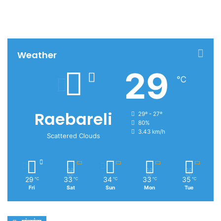
Weather
29
℃
Raebareli
29º - 27º
80%
3.43 km/h
Scattered Clouds
29
33
34
33
35
℃
℃
℃
℃
℃
Fri
Sat
Sun
Mon
Tue