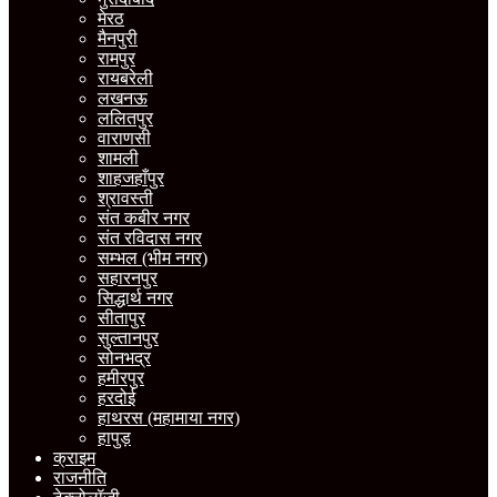
मेरठ
मैनपुरी
रामपुर
रायबरेली
लखनऊ
ललितपुर
वाराणसी
शामली
शाहजहाँपुर
श्रावस्ती
संत कबीर नगर
संत रविदास नगर
सम्भल (भीम नगर)
सहारनपुर
सिद्धार्थ नगर
सीतापुर
सुल्तानपुर
सोनभद्र
हमीरपुर
हरदोई
हाथरस (महामाया नगर)
हापुड़
क्राइम
राजनीति