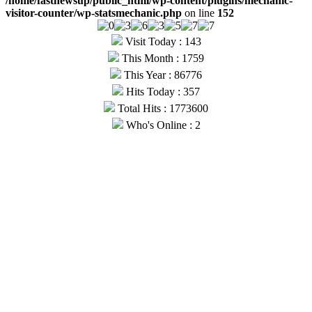
/home/fastnewsup/public_html/wp-content/plugins/mechanic-
visitor-counter/wp-statsmechanic.php
on line
152
Visit Today : 143
This Month : 1759
This Year : 86776
Hits Today : 357
Total Hits : 1773600
Who's Online : 2
© Copyright 2026, All Rights Reserved |
Fast News UP
| Hosted
by
Webmitr
Facebook
Twitter
YouTube
WhatsApp