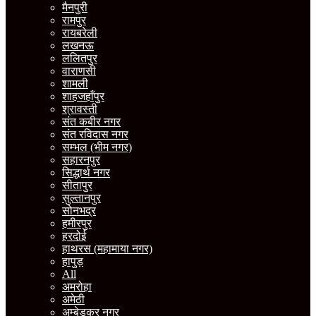
मैनपुरी
रामपुर
रायबरेली
लखनऊ
ललितपुर
वाराणसी
शामली
शाहजहाँपुर
श्रावस्ती
संत कबीर नगर
संत रविदास नगर
सम्भल (भीम नगर)
सहारनपुर
सिद्धार्थ नगर
सीतापुर
सुल्तानपुर
सोनभद्र
हमीरपुर
हरदोई
हाथरस (महामाया नगर)
हापुड़
All
अमरोहा
अमेठी
अम्बेडकर नगर