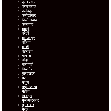
प्रतापगढ़
प्रयागराज
फतेहपुर
फर्रुखाबाद
फिरोजाबाद
फैजाबाद
बदायूं
बरेली
बलरामपुर
बलिया
बस्ती
बहराइच
बागपत
बांदा
बाराबंकी
बिजनौर
बुलंदशहर
मऊ
मथुरा
महाराजगंज
महोबा
मिर्जापुर
मुजफ्फरनगर
मुरादाबाद
मेरठ