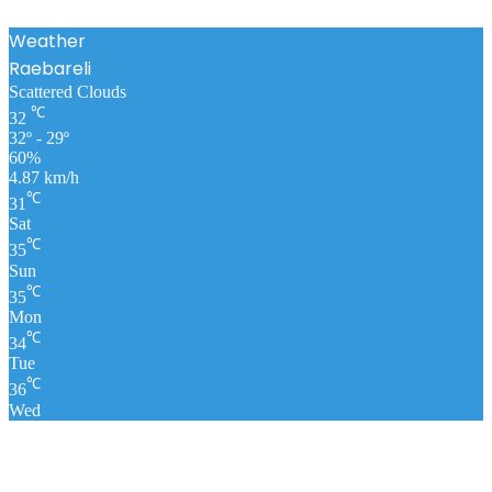
Weather
Raebareli
Scattered Clouds
℃
32
32º - 29º
60%
4.87 km/h
℃
31
Sat
℃
35
Sun
℃
35
Mon
℃
34
Tue
℃
36
Wed
पंचांग
लाइव क्रिकेट स्कोर