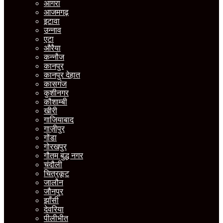
आगरा
आजमगढ़
इटावा
उन्नाव
एटा
औरैया
कन्नौज
कानपुर
कानपुर देहात
कासगंज
कुशीनगर
कौशाम्बी
खीरी
गाजियाबाद
गाज़ीपुर
गोंडा
गोरखपुर
गौतम बुद्ध नगर
चंदौली
चित्रकूट
जालौन
जौनपुर
झाँसी
देवरिया
पीलीभीत