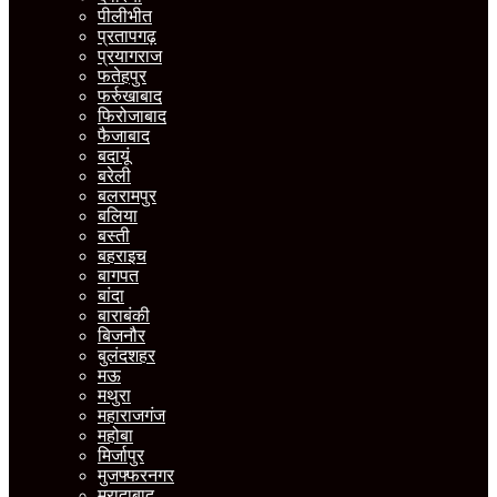
पीलीभीत
प्रतापगढ़
प्रयागराज
फतेहपुर
फर्रुखाबाद
फिरोजाबाद
फैजाबाद
बदायूं
बरेली
बलरामपुर
बलिया
बस्ती
बहराइच
बागपत
बांदा
बाराबंकी
बिजनौर
बुलंदशहर
मऊ
मथुरा
महाराजगंज
महोबा
मिर्जापुर
मुजफ्फरनगर
मुरादाबाद