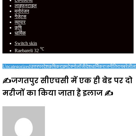
टेक्नोलॉजी
लाइफस्टाइल
मनोरंजन
गैजेट्स
व्यापार
कृषि
धार्मिक
Switch skin
℃
Raebareli
32
Uncategorized
उत्तरप्रदेश
कृषि
क्राइम
टेक्नोलॉजी
देश
धार्मिक
राजनीति
रायबरेली
ल
✍️जगतपुर सीएचसी में एक ही बेड पर दो
मरीजों का किया जाता है इलाज ✍️