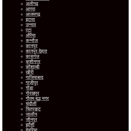
अलीगढ़
आगरा
आजमगढ़
इटावा
उन्नाव
एटा
औरैया
कन्नौज
कानपुर
कानपुर देहात
कासगंज
कुशीनगर
कौशाम्बी
खीरी
गाजियाबाद
गाज़ीपुर
गोंडा
गोरखपुर
गौतम बुद्ध नगर
चंदौली
चित्रकूट
जालौन
जौनपुर
झाँसी
देवरिया