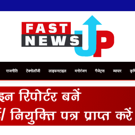
राजनीति
टेक्नोलॉजी
लाइफस्टाइल
मनोरंजन
गैजेट्स
व्यापार
कृष