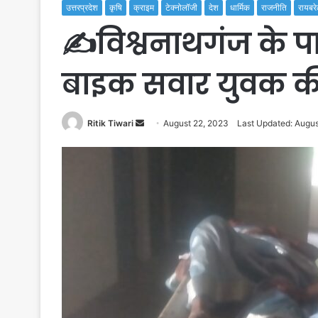
उत्तरप्रदेश
कृषि
क्राइम
टेक्नोलॉजी
देश
धार्मिक
राजनीति
रायबरे
✍️विश्वनाथगंज के 
बाइक सवार युवक की
Send
Ritik Tiwari
August 22, 2023
Last Updated: Augus
an
email