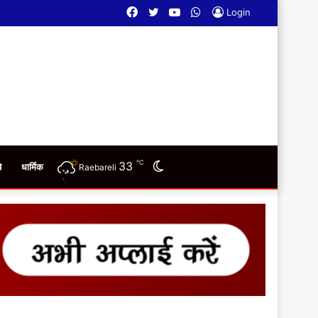
Facebook
Twitter
YouTube
WhatsApp
Login
℃
33
Switch
ि
धार्मिक
Raebareli
skin