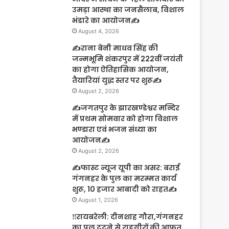
उमड़ा आस्था का जनसैलाब, विशाल
भंडारे का आयोजन✍️
August 4, 2026
✍️राना बेनी माधव सिंह की
जन्मभूमि शंकरपुर में 222वीं जयंती
का होगा ऐतिहासिक आयोजन,
तैयारियां युद्ध स्तर पर शुरू✍️
August 2, 2026
✍️जगतपुर के झारखण्डेश्वर मन्दिर
में प्रथम सोमवार को होगा विशाल
भण्डारा एवं भजन संध्या का
आयोजन✍️
August 2, 2026
✍️फास्ट न्यूज यूपी का असर: बराई
गंगनहर के पुल का मरम्मत कार्य
शुरू, 10 हजार आबादी को राहत✍️
August 1, 2026
‼️रायबरेली: दीनशाह गौरा,गंगनहर
का पुल टूटने से राहगीरों की आफत,