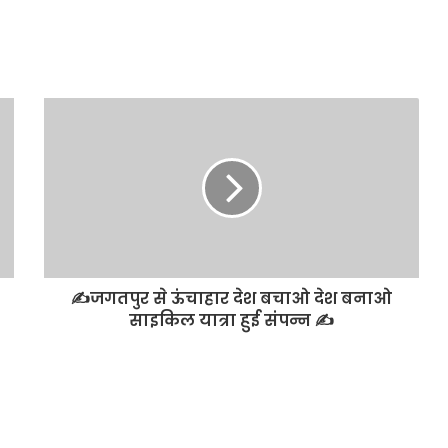
✍️जगतपुर से ऊंचाहार देश बचाओ देश बनाओ
साइकिल यात्रा हुई संपन्न ✍️