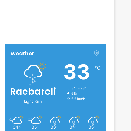
Weather
33
℃
Raebareli
34º - 28º
61%
6.6 km/h
Light Rain
34
35
33
34
35
℃
℃
℃
℃
℃