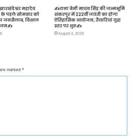
ारखंडेश्वर महादेव
✍️राना बेनी माधव सिंह की जन्मभूमि
न के पहले सोमवार को
शंकरपुर में 222वीं जयंती का होगा
का जनसैलाब, विशाल
ऐतिहासिक आयोजन, तैयारियां युद्ध
योजन✍️
स्तर पर शुरू✍️
26
August 2, 2026
 are marked
*