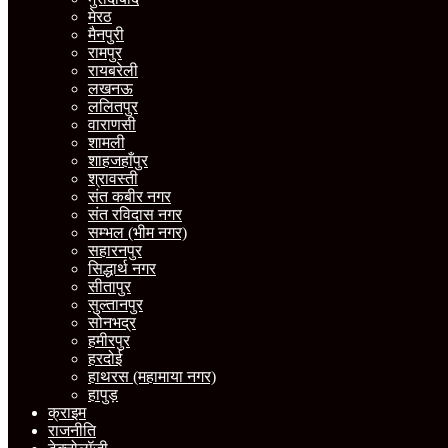
मेरठ
मैनपुरी
रामपुर
रायबरेली
लखनऊ
ललितपुर
वाराणसी
शामली
शाहजहाँपुर
श्रावस्ती
संत कबीर नगर
संत रविदास नगर
सम्भल (भीम नगर)
सहारनपुर
सिद्धार्थ नगर
सीतापुर
सुल्तानपुर
सोनभद्र
हमीरपुर
हरदोई
हाथरस (महामाया नगर)
हापुड़
क्राइम
राजनीति