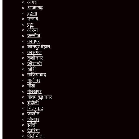
आगरा
आजमगढ़
इटावा
उन्नाव
एटा
औरैया
कन्नौज
कानपुर
कानपुर देहात
कासगंज
कुशीनगर
कौशाम्बी
खीरी
गाजियाबाद
गाज़ीपुर
गोंडा
गोरखपुर
गौतम बुद्ध नगर
चंदौली
चित्रकूट
जालौन
जौनपुर
झाँसी
देवरिया
पीलीभीत