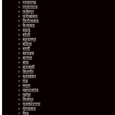
प्रतापगढ़
प्रयागराज
फतेहपुर
फर्रुखाबाद
फिरोजाबाद
फैजाबाद
बदायूं
बरेली
बलरामपुर
बलिया
बस्ती
बहराइच
बागपत
बांदा
बाराबंकी
बिजनौर
बुलंदशहर
मऊ
मथुरा
महाराजगंज
महोबा
मिर्जापुर
मुजफ्फरनगर
मुरादाबाद
मेरठ