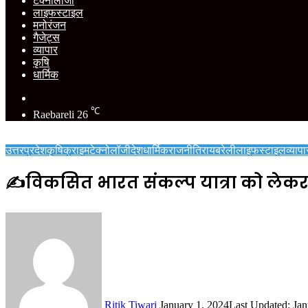
टेक्नोलॉजी
लाइफस्टाइल
मनोरंजन
गैजेट्स
व्यापार
कृषि
धार्मिक
Switch
skin
℃
Raebareli
26
उत्तरप्रदेश
कृषि
क्राइम
टेक्नोलॉजी
देश
धार्मिक
राजनीति
रायबरेली
लाइफस्टाइल
व्यापा
✍️विकसित भारत संकल्प यात्रा को लेकर 
Send
an
email
Ritik Tiwari
January 1, 2024
Last Updated: Jan