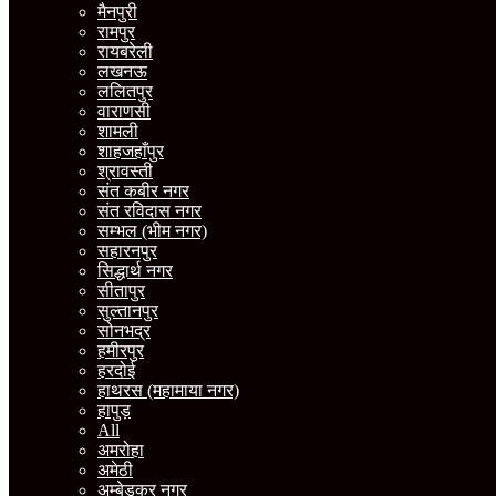
मैनपुरी
रामपुर
रायबरेली
लखनऊ
ललितपुर
वाराणसी
शामली
शाहजहाँपुर
श्रावस्ती
संत कबीर नगर
संत रविदास नगर
सम्भल (भीम नगर)
सहारनपुर
सिद्धार्थ नगर
सीतापुर
सुल्तानपुर
सोनभद्र
हमीरपुर
हरदोई
हाथरस (महामाया नगर)
हापुड़
All
अमरोहा
अमेठी
अम्बेडकर नगर