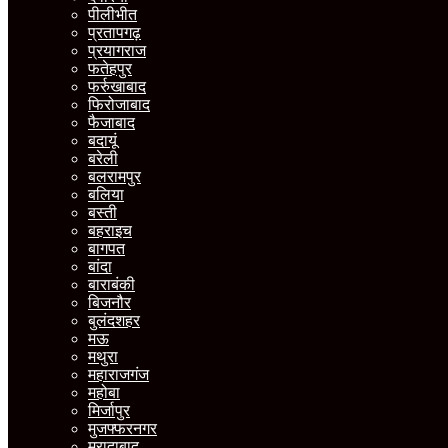
पीलीभीत
प्रतापगढ़
प्रयागराज
फतेहपुर
फर्रुखाबाद
फिरोजाबाद
फैजाबाद
बदायूं
बरेली
बलरामपुर
बलिया
बस्ती
बहराइच
बागपत
बांदा
बाराबंकी
बिजनौर
बुलंदशहर
मऊ
मथुरा
महाराजगंज
महोबा
मिर्जापुर
मुजफ्फरनगर
मुरादाबाद