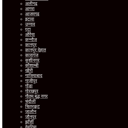
अलीगढ़
आगरा
आजमगढ़
इटावा
उन्नाव
एटा
औरैया
कन्नौज
कानपुर
कानपुर देहात
कासगंज
कुशीनगर
कौशाम्बी
खीरी
गाजियाबाद
गाज़ीपुर
गोंडा
गोरखपुर
गौतम बुद्ध नगर
चंदौली
चित्रकूट
जालौन
जौनपुर
झाँसी
देवरिया