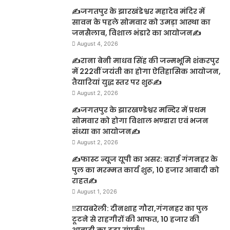
✍️जगतपुर के झारखंडेश्वर महादेव मंदिर में
सावन के पहले सोमवार को उमड़ा आस्था का
जनसैलाब, विशाल भंडारे का आयोजन✍️
August 4, 2026
✍️राना बेनी माधव सिंह की जन्मभूमि शंकरपुर
में 222वीं जयंती का होगा ऐतिहासिक आयोजन,
तैयारियां युद्ध स्तर पर शुरू✍️
August 2, 2026
✍️जगतपुर के झारखण्डेश्वर मन्दिर में प्रथम
सोमवार को होगा विशाल भण्डारा एवं भजन
संध्या का आयोजन✍️
August 2, 2026
✍️फास्ट न्यूज यूपी का असर: बराई गंगनहर के
पुल का मरम्मत कार्य शुरू, 10 हजार आबादी को
राहत✍️
August 1, 2026
‼️रायबरेली: दीनशाह गौरा,गंगनहर का पुल
टूटने से राहगीरों की आफत, 10 हजार की