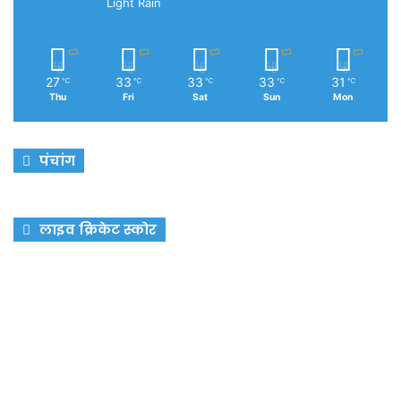
Light Rain
27
33
33
33
31
℃
℃
℃
℃
℃
Thu
Fri
Sat
Sun
Mon
पंचांग
लाइव क्रिकेट स्कोर