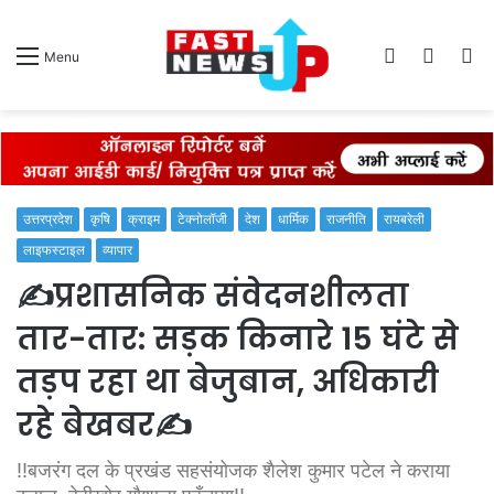
Log
Switch
S
Menu
In
skin
fo
उत्तरप्रदेश
कृषि
क्राइम
टेक्नोलॉजी
देश
धार्मिक
राजनीति
रायबरेली
लाइफस्टाइल
व्यापार
✍️प्रशासनिक संवेदनशीलता
तार-तार: सड़क किनारे 15 घंटे से
तड़प रहा था बेजुबान, अधिकारी
रहे बेखबर✍️
‼️बजरंग दल के प्रखंड सहसंयोजक शैलेश कुमार पटेल ने कराया