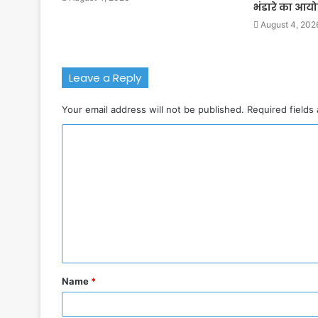
भंडारे का आ
August 4, 202
Leave a Reply
Your email address will not be published.
Required fields
C
o
m
m
e
n
t
Name
*
*