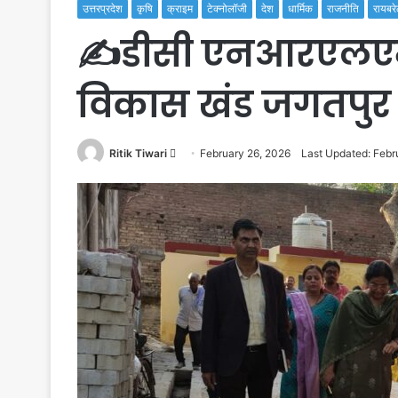
उत्तरप्रदेश
कृषि
क्राइम
टेक्नोलॉजी
देश
धार्मिक
राजनीति
रायबरे
✍️डीसी एनआरएलएम 
विकास खंड जगतपुर 
Send
Ritik Tiwari
February 26, 2026
Last Updated: Febr
an
email