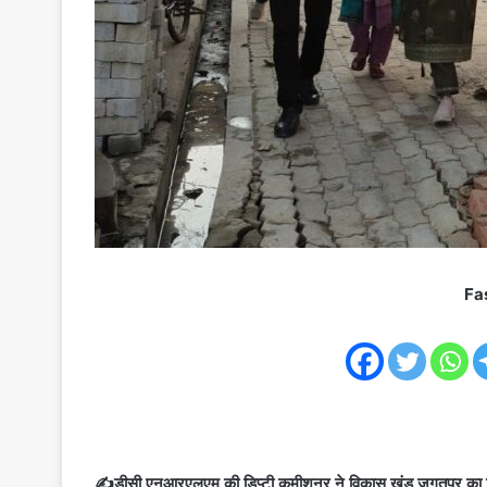
Fa
✍️डीसी एनआरएलएम की डिप्टी कमीशनर ने विकास खंड जगतपुर का क