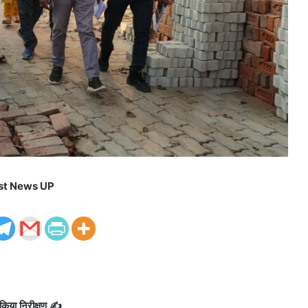
st News UP
िया निरीक्षण ✍️