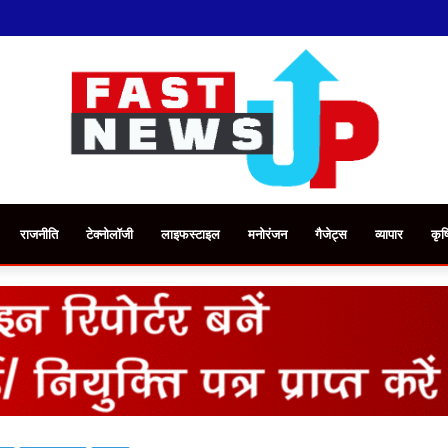
राजनीति
टेक्नोलॉजी
लाइफस्टाइल
मनोरंजन
गैजेट्स
व्यापार
कृष