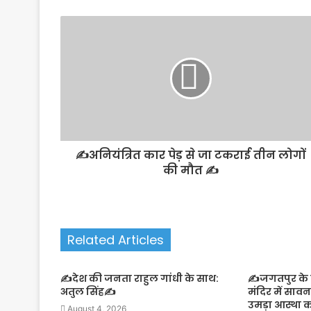
✍️अनियंत्रित कार पेड़ से जा टकराई तीन लोगों
की मौत ✍️
Related Articles
✍️देश की जनता राहुल गांधी के साथ:
✍️जगतपुर के झ
अतुल सिंह✍️
मंदिर में साव
उमड़ा आस्था 
August 4, 2026