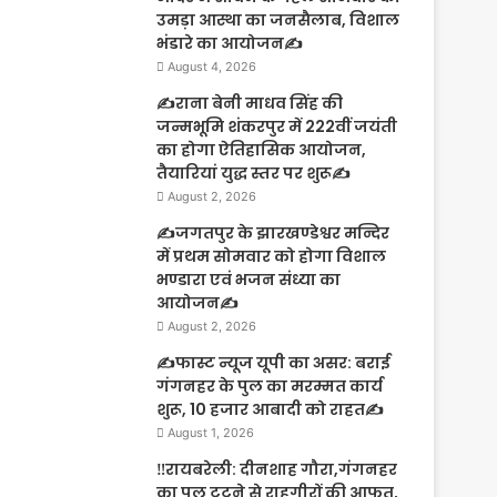
उमड़ा आस्था का जनसैलाब, विशाल
भंडारे का आयोजन✍️
August 4, 2026
✍️राना बेनी माधव सिंह की
जन्मभूमि शंकरपुर में 222वीं जयंती
का होगा ऐतिहासिक आयोजन,
तैयारियां युद्ध स्तर पर शुरू✍️
August 2, 2026
✍️जगतपुर के झारखण्डेश्वर मन्दिर
में प्रथम सोमवार को होगा विशाल
भण्डारा एवं भजन संध्या का
आयोजन✍️
August 2, 2026
✍️फास्ट न्यूज यूपी का असर: बराई
गंगनहर के पुल का मरम्मत कार्य
शुरू, 10 हजार आबादी को राहत✍️
August 1, 2026
‼️रायबरेली: दीनशाह गौरा,गंगनहर
का पुल टूटने से राहगीरों की आफत,