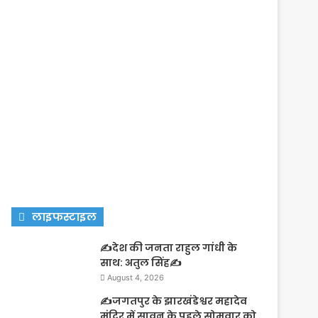
लाइफस्टाइल
✍️देश की जनता राहुल गांधी के
साथ: अतुल सिंह✍️
August 4, 2026
✍️जगतपुर के झारखंडेश्वर महादेव
मंदिर में सावन के पहले सोमवार को