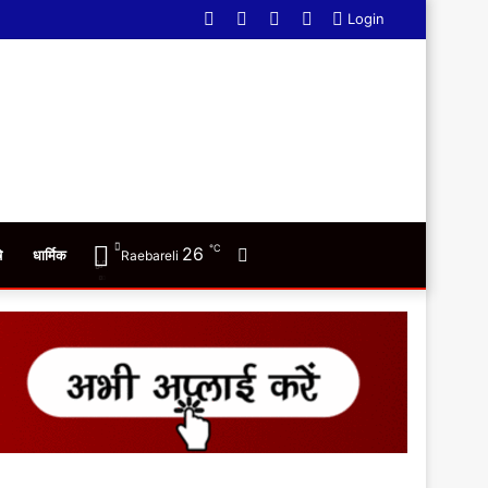
Facebook
Twitter
YouTube
WhatsApp
Login
℃
26
Switch
ि
धार्मिक
Raebareli
skin