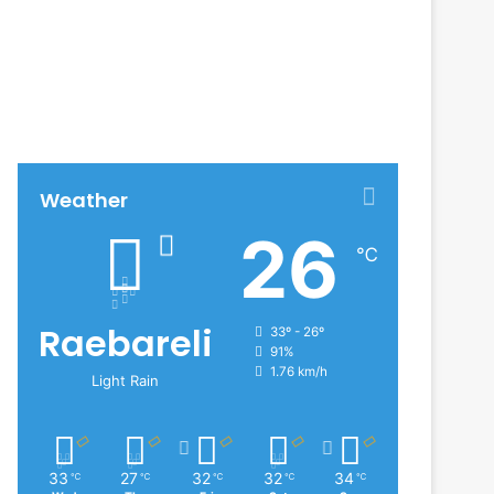
Weather
26
℃
Raebareli
33º - 26º
91%
1.76 km/h
Light Rain
33
27
32
32
34
℃
℃
℃
℃
℃