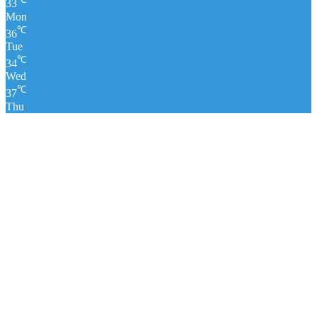
33
Mon
℃
36
Tue
℃
34
Wed
℃
37
Thu
पंचांग
लाइव क्रिकेट स्कोर