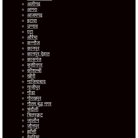
अलीगढ़
आगरा
आजमगढ़
इटावा
उन्नाव
एटा
औरैया
कन्नौज
कानपुर
कानपुर देहात
कासगंज
कुशीनगर
कौशाम्बी
खीरी
गाजियाबाद
गाज़ीपुर
गोंडा
गोरखपुर
गौतम बुद्ध नगर
चंदौली
चित्रकूट
जालौन
जौनपुर
झाँसी
देवरिया