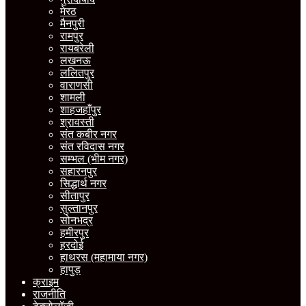
मेरठ
मैनपुरी
रामपुर
रायबरेली
लखनऊ
ललितपुर
वाराणसी
शामली
शाहजहाँपुर
श्रावस्ती
संत कबीर नगर
संत रविदास नगर
सम्भल (भीम नगर)
सहारनपुर
सिद्धार्थ नगर
सीतापुर
सुल्तानपुर
सोनभद्र
हमीरपुर
हरदोई
हाथरस (महामाया नगर)
हापुड़
क्राइम
राजनीति