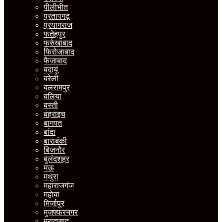
पीलीभीत
प्रतापगढ़
प्रयागराज
फतेहपुर
फर्रुखाबाद
फिरोजाबाद
फैजाबाद
बदायूं
बरेली
बलरामपुर
बलिया
बस्ती
बहराइच
बागपत
बांदा
बाराबंकी
बिजनौर
बुलंदशहर
मऊ
मथुरा
महाराजगंज
महोबा
मिर्जापुर
मुजफ्फरनगर
मुरादाबाद