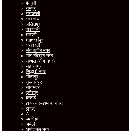
मैनपुरी
रामपुर
रायबरेली
लखनऊ
ललितपुर
वाराणसी
शामली
शाहजहाँपुर
श्रावस्ती
संत कबीर नगर
संत रविदास नगर
सम्भल (भीम नगर)
सहारनपुर
सिद्धार्थ नगर
सीतापुर
सुल्तानपुर
सोनभद्र
हमीरपुर
हरदोई
हाथरस (महामाया नगर)
हापुड़
All
अमरोहा
अमेठी
अम्बेडकर नगर