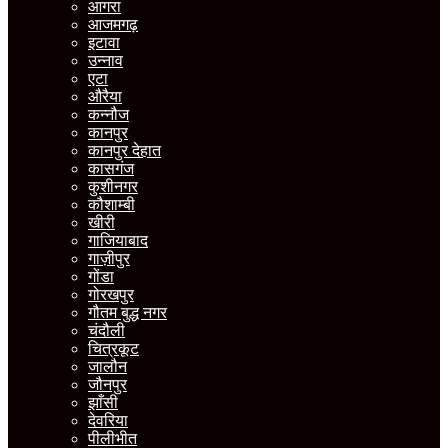
आगरा
आजमगढ़
इटावा
उन्नाव
एटा
औरैया
कन्नौज
कानपुर
कानपुर देहात
कासगंज
कुशीनगर
कौशाम्बी
खीरी
गाजियाबाद
गाज़ीपुर
गोंडा
गोरखपुर
गौतम बुद्ध नगर
चंदौली
चित्रकूट
जालौन
जौनपुर
झाँसी
देवरिया
पीलीभीत