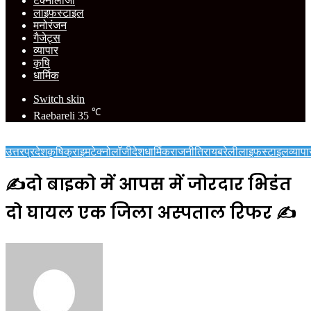
टेक्नोलॉजी
लाइफस्टाइल
मनोरंजन
गैजेट्स
व्यापार
कृषि
धार्मिक
Switch skin
℃
Raebareli
35
उत्तरप्रदेश
कृषि
क्राइम
टेक्नोलॉजी
देश
धार्मिक
राजनीति
रायबरेली
लाइफस्टाइल
व्यापा
✍️दो बाइको में आपस में जोरदार भिडंत
दो घायल एक जिला अस्पताल रिफर ✍️