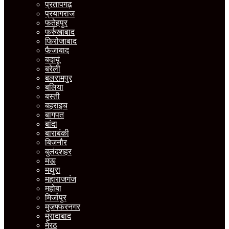
प्रतापगढ़
प्रयागराज
फतेहपुर
फर्रुखाबाद
फिरोजाबाद
फैजाबाद
बदायूं
बरेली
बलरामपुर
बलिया
बस्ती
बहराइच
बागपत
बांदा
बाराबंकी
बिजनौर
बुलंदशहर
मऊ
मथुरा
महाराजगंज
महोबा
मिर्जापुर
मुजफ्फरनगर
मुरादाबाद
मेरठ