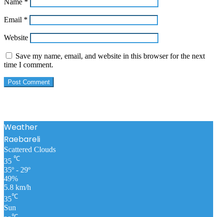
Name
*
Email
*
Website
Save my name, email, and website in this browser for the next
time I comment.
Weather
Raebareli
Scattered Clouds
℃
35
35º - 29º
49%
5.8 km/h
℃
35
Sun
℃