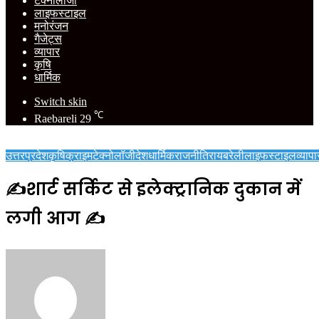
टेक्नोलॉजी
लाइफस्टाइल
मनोरंजन
गैजेट्स
व्यापार
कृषि
धार्मिक
Switch skin
℃
Raebareli
29
उत्तरप्रदेश
कृषि
क्राइम
टेक्नोलॉजी
देश
धार्मिक
राजनीति
रायबरेली
लाइफस्टाइल
व्यापा
✍️शार्ट सर्किट से इलेक्ट्रानिक दुकान में
लगी आग ✍️