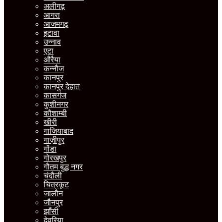
अलीगढ़
आगरा
आजमगढ़
इटावा
उन्नाव
एटा
औरैया
कन्नौज
कानपुर
कानपुर देहात
कासगंज
कुशीनगर
कौशाम्बी
खीरी
गाजियाबाद
गाज़ीपुर
गोंडा
गोरखपुर
गौतम बुद्ध नगर
चंदौली
चित्रकूट
जालौन
जौनपुर
झाँसी
देवरिया