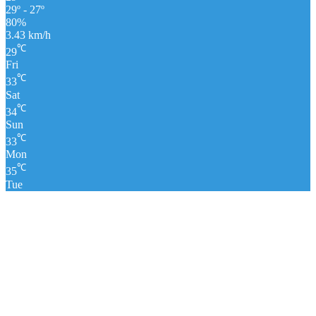
29º - 27º
80%
3.43 km/h
℃
29
Fri
℃
33
Sat
℃
34
Sun
℃
33
Mon
℃
35
Tue
पंचांग
लाइव क्रिकेट स्कोर