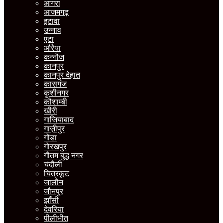
आगरा
आजमगढ़
इटावा
उन्नाव
एटा
औरैया
कन्नौज
कानपुर
कानपुर देहात
कासगंज
कुशीनगर
कौशाम्बी
खीरी
गाजियाबाद
गाज़ीपुर
गोंडा
गोरखपुर
गौतम बुद्ध नगर
चंदौली
चित्रकूट
जालौन
जौनपुर
झाँसी
देवरिया
पीलीभीत