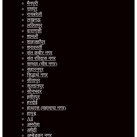
मैनपुरी
रामपुर
रायबरेली
लखनऊ
ललितपुर
वाराणसी
शामली
शाहजहाँपुर
श्रावस्ती
संत कबीर नगर
संत रविदास नगर
सम्भल (भीम नगर)
सहारनपुर
सिद्धार्थ नगर
सीतापुर
सुल्तानपुर
सोनभद्र
हमीरपुर
हरदोई
हाथरस (महामाया नगर)
हापुड़
All
अमरोहा
अमेठी
अम्बेडकर नगर