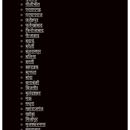
पीलीभीत
प्रतापगढ़
प्रयागराज
फतेहपुर
फर्रुखाबाद
फिरोजाबाद
फैजाबाद
बदायूं
बरेली
बलरामपुर
बलिया
बस्ती
बहराइच
बागपत
बांदा
बाराबंकी
बिजनौर
बुलंदशहर
मऊ
मथुरा
महाराजगंज
महोबा
मिर्जापुर
मुजफ्फरनगर
मुरादाबाद