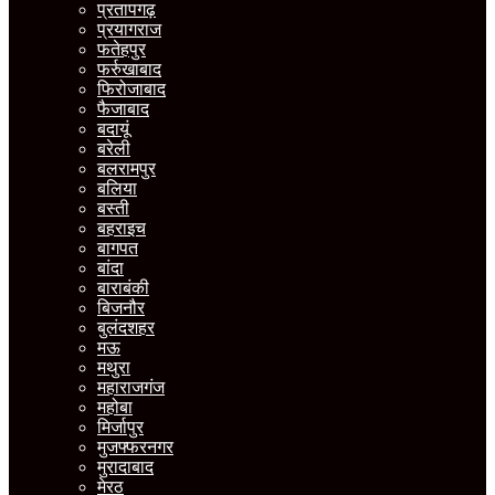
प्रतापगढ़
प्रयागराज
फतेहपुर
फर्रुखाबाद
फिरोजाबाद
फैजाबाद
बदायूं
बरेली
बलरामपुर
बलिया
बस्ती
बहराइच
बागपत
बांदा
बाराबंकी
बिजनौर
बुलंदशहर
मऊ
मथुरा
महाराजगंज
महोबा
मिर्जापुर
मुजफ्फरनगर
मुरादाबाद
मेरठ