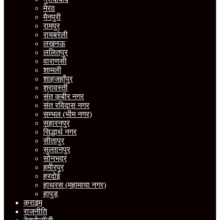
मेरठ
मैनपुरी
रामपुर
रायबरेली
लखनऊ
ललितपुर
वाराणसी
शामली
शाहजहाँपुर
श्रावस्ती
संत कबीर नगर
संत रविदास नगर
सम्भल (भीम नगर)
सहारनपुर
सिद्धार्थ नगर
सीतापुर
सुल्तानपुर
सोनभद्र
हमीरपुर
हरदोई
हाथरस (महामाया नगर)
हापुड़
क्राइम
राजनीति