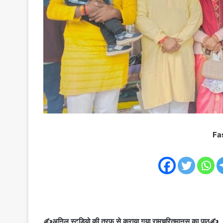
Fa
✍️अनिल स्टूडियो की तरफ से कराया गया रामचरितमानस का पाठ✍️