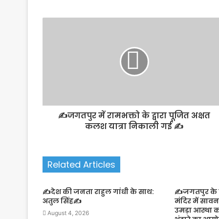
✍️जगतपुर में रामभक्तो के द्वारा पूजित अक्षत
कलश यात्रा निकाली गई ✍️
Related Articles
✍️देश की जनता राहुल गांधी के साथ:
✍️जगतपुर के झ
अतुल सिंह✍️
मंदिर में साव
उमड़ा आस्था 
August 4, 2026