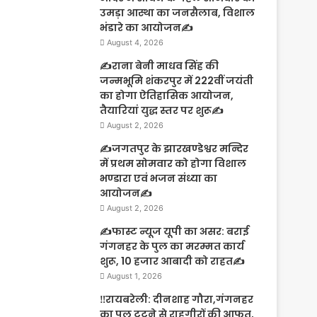
उमड़ा आस्था का जनसैलाब, विशाल
भंडारे का आयोजन✍️
August 4, 2026
✍️राना बेनी माधव सिंह की
जन्मभूमि शंकरपुर में 222वीं जयंती
का होगा ऐतिहासिक आयोजन,
तैयारियां युद्ध स्तर पर शुरू✍️
August 2, 2026
✍️जगतपुर के झारखण्डेश्वर मन्दिर
में प्रथम सोमवार को होगा विशाल
भण्डारा एवं भजन संध्या का
आयोजन✍️
August 2, 2026
✍️फास्ट न्यूज यूपी का असर: बराई
गंगनहर के पुल का मरम्मत कार्य
शुरू, 10 हजार आबादी को राहत✍️
August 1, 2026
‼️रायबरेली: दीनशाह गौरा,गंगनहर
का पुल टूटने से राहगीरों की आफत,