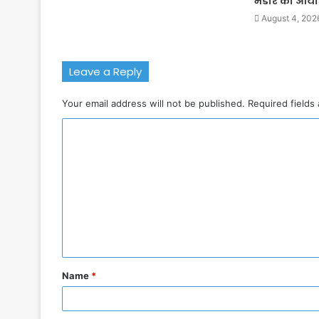
भंडारे का आ
August 4, 202
Leave a Reply
Your email address will not be published.
Required fields
C
o
m
m
e
n
t
Name
*
*