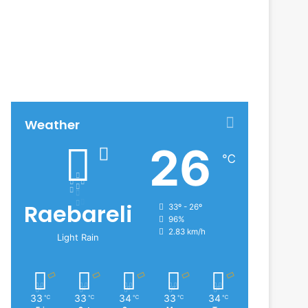
Weather
26
℃
Raebareli
33º - 26º
96%
2.83 km/h
Light Rain
33
33
34
33
34
℃
℃
℃
℃
℃