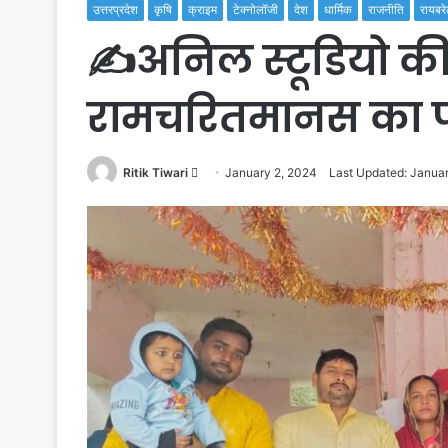
उत्तरप्रदेश
कृषि
क्राइम
टेक्नोलॉजी
देश
धार्मिक
राजनीति
रायबरे
✍️अनिल स्टूडियो क
रामचरितमानस का 
Send
Ritik Tiwari
January 2, 2024
Last Updated: Janua
an
email