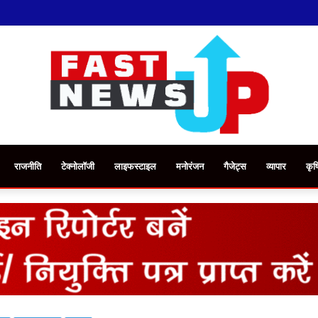
राजनीति
टेक्नोलॉजी
लाइफस्टाइल
मनोरंजन
गैजेट्स
व्यापार
कृष