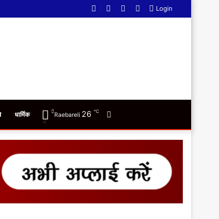
Facebook
Twitter
YouTube
WhatsApp
Login
℃
26
Switch
ि
धार्मिक
Raebareli
skin