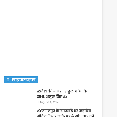
लाइफस्टाइल
✍️देश की जनता राहुल गांधी के
साथ: अतुल सिंह✍️
August 4, 2026
✍️जगतपुर के झारखंडेश्वर महादेव
मंदिर में सावन के पहले सोमवार को