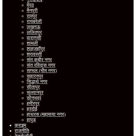
मेरठ
मैनपुरी
रामपुर
रायबरेली
लखनऊ
ललितपुर
वाराणसी
शामली
शाहजहाँपुर
श्रावस्ती
संत कबीर नगर
संत रविदास नगर
सम्भल (भीम नगर)
सहारनपुर
सिद्धार्थ नगर
सीतापुर
सुल्तानपुर
सोनभद्र
हमीरपुर
हरदोई
हाथरस (महामाया नगर)
हापुड़
क्राइम
राजनीति