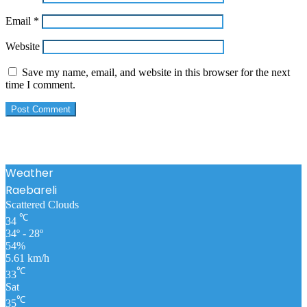
Email
*
Website
Save my name, email, and website in this browser for the next
time I comment.
Weather
Raebareli
Scattered Clouds
℃
34
34º - 28º
54%
5.61 km/h
℃
33
Sat
℃
35