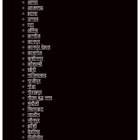
आगरा
आजमगढ़
इटावा
उन्नाव
एटा
औरैया
कन्नौज
कानपुर
कानपुर देहात
कासगंज
कुशीनगर
कौशाम्बी
खीरी
गाजियाबाद
गाज़ीपुर
गोंडा
गोरखपुर
गौतम बुद्ध नगर
चंदौली
चित्रकूट
जालौन
जौनपुर
झाँसी
देवरिया
पीलीभीत