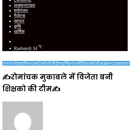
टेक्नोलॉजी
लाइफस्टाइल
मनोरंजन
गैजेट्स
व्यापार
कृषि
धार्मिक
Switch
skin
℃
Raebareli
34
उत्तरप्रदेश
कृषि
क्राइम
टेक्नोलॉजी
देश
धार्मिक
राजनीति
रायबरेली
लाइफस्टाइल
व्यापा
✍️रोमांचक मुकाबले में विजेता बनी
शिक्षको की टीम✍️
Send
an
email