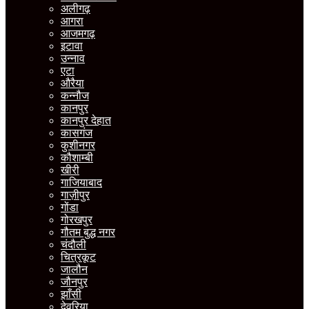
अलीगढ़
आगरा
आजमगढ़
इटावा
उन्नाव
एटा
औरैया
कन्नौज
कानपुर
कानपुर देहात
कासगंज
कुशीनगर
कौशाम्बी
खीरी
गाजियाबाद
गाज़ीपुर
गोंडा
गोरखपुर
गौतम बुद्ध नगर
चंदौली
चित्रकूट
जालौन
जौनपुर
झाँसी
देवरिया