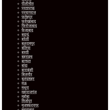
पीलीभीत
प्रतापगढ़
प्रयागराज
फतेहपुर
फर्रुखाबाद
फिरोजाबाद
फैजाबाद
बदायूं
बरेली
बलरामपुर
बलिया
बस्ती
बहराइच
बागपत
बांदा
बाराबंकी
बिजनौर
बुलंदशहर
मऊ
मथुरा
महाराजगंज
महोबा
मिर्जापुर
मुजफ्फरनगर
मुरादाबाद