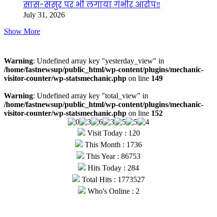
सास-ससुर पर भी लगाया गंभीर आरोप‼️
July 31, 2026
Show More
Visitors
Warning
: Undefined array key "yesterday_view" in
/home/fastnewsup/public_html/wp-content/plugins/mechanic-
visitor-counter/wp-statsmechanic.php
on line
149
Warning
: Undefined array key "total_view" in
/home/fastnewsup/public_html/wp-content/plugins/mechanic-
visitor-counter/wp-statsmechanic.php
on line
152
Visit Today : 120
This Month : 1736
This Year : 86753
Hits Today : 284
Total Hits : 1773527
Who's Online : 2
© Copyright 2026, All Rights Reserved |
Fast News UP
| Hosted
by
Webmitr