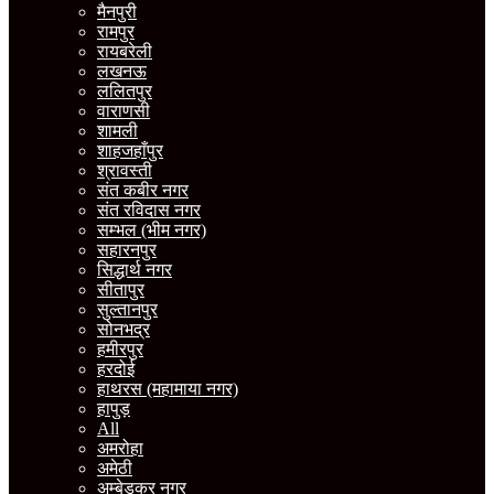
मैनपुरी
रामपुर
रायबरेली
लखनऊ
ललितपुर
वाराणसी
शामली
शाहजहाँपुर
श्रावस्ती
संत कबीर नगर
संत रविदास नगर
सम्भल (भीम नगर)
सहारनपुर
सिद्धार्थ नगर
सीतापुर
सुल्तानपुर
सोनभद्र
हमीरपुर
हरदोई
हाथरस (महामाया नगर)
हापुड़
All
अमरोहा
अमेठी
अम्बेडकर नगर