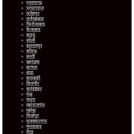
प्रतापगढ़
प्रयागराज
फतेहपुर
फर्रुखाबाद
फिरोजाबाद
फैजाबाद
बदायूं
बरेली
बलरामपुर
बलिया
बस्ती
बहराइच
बागपत
बांदा
बाराबंकी
बिजनौर
बुलंदशहर
मऊ
मथुरा
महाराजगंज
महोबा
मिर्जापुर
मुजफ्फरनगर
मुरादाबाद
मेरठ