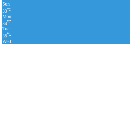
Sun
℃
33
Mon
℃
34
Tue
℃
35
Wed
पंचांग
लाइव क्रिकेट स्कोर