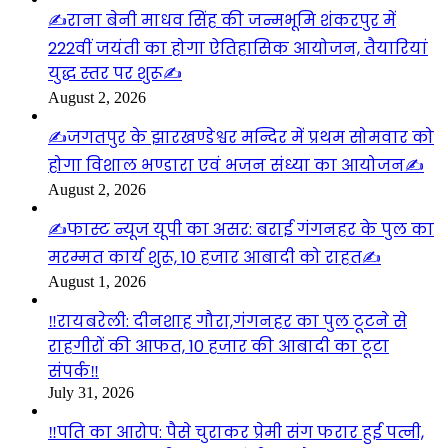
✍️राना बेनी माधव सिंह की जन्मभूमि शंकरपुर में
222वीं जयंती का होगा ऐतिहासिक आयोजन, तैयारियां
युद्ध स्तर पर शुरू✍️
August 2, 2026
✍️जगतपुर के झारखण्डेश्वर मन्दिर में प्रथम सोमवार को
होगा विशाल भण्डारा एवं भजन संध्या का आयोजन✍️
August 2, 2026
✍️फास्ट न्यूज यूपी का असर: बराई गंगनहर के पुल का
मरम्मत कार्य शुरू, 10 हजार आबादी को राहत✍️
August 1, 2026
‼️रायबरेली: दीनशाह गौरा,गंगनहर का पुल टूटने से
राहगीरों की आफत, 10 हजार की आबादी का टूटा
संपर्क‼️
July 31, 2026
‼️पति का आरोप: पैसे चुराकर प्रेमी संग फरार हुई पत्नी,