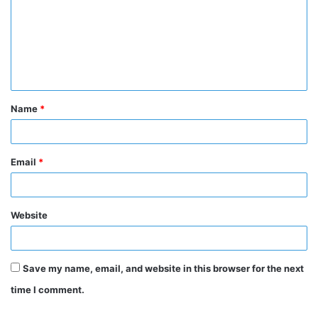
m
m
e
n
t
Name
*
*
Email
*
Website
Save my name, email, and website in this browser for the next
time I comment.