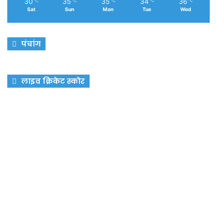
30
35
35
34
36
℃
℃
℃
℃
℃
Sat
Sun
Mon
Tue
Wed
पंचांग
लाइव क्रिकेट स्कोर