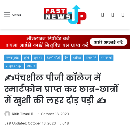
Log
Switch
S
Menu
In
skin
fo
उत्तरप्रदेश
कृषि
क्राइम
टेक्नोलॉजी
देश
धार्मिक
राजनीति
रायबरेली
लाइफस्टाइल
व्यापार
✍️पंचशील पीजी कॉलेज में
स्मार्टफोन प्राप्त कर छात्र-छात्रों
में खुशी की लहर दौड़ पड़ी ✍️
Send
Ritik Tiwari
October 18, 2023
an
Last Updated: October 18, 2023
648
email