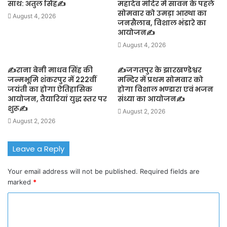
साथ: अतुल सिंह✍️
महादेव मंदिर में सावन के पहले
सोमवार को उमड़ा आस्था का
August 4, 2026
जनसैलाब, विशाल भंडारे का
आयोजन✍️
August 4, 2026
✍️राना बेनी माधव सिंह की
✍️जगतपुर के झारखण्डेश्वर
जन्मभूमि शंकरपुर में 222वीं
मन्दिर में प्रथम सोमवार को
जयंती का होगा ऐतिहासिक
होगा विशाल भण्डारा एवं भजन
आयोजन, तैयारियां युद्ध स्तर पर
संध्या का आयोजन✍️
शुरू✍️
August 2, 2026
August 2, 2026
Leave a Reply
Your email address will not be published.
Required fields are
marked
*
C
o