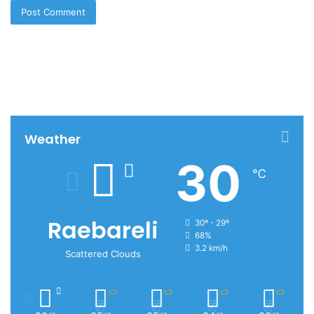
Weather
30
℃
Raebareli
30º - 29º
68%
3.2 km/h
Scattered Clouds