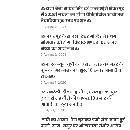
✍️राना बेनी माधव सिंह की जन्मभूमि शंकरपुर
में 222वीं जयंती का होगा ऐतिहासिक आयोजन,
तैयारियां युद्ध स्तर पर शुरू✍️
August 2, 2026
✍️जगतपुर के झारखण्डेश्वर मन्दिर में प्रथम
सोमवार को होगा विशाल भण्डारा एवं भजन
संध्या का आयोजन✍️
August 2, 2026
✍️फास्ट न्यूज यूपी का असर: बराई गंगनहर के
पुल का मरम्मत कार्य शुरू, 10 हजार आबादी को
राहत✍️
August 1, 2026
‼️रायबरेली: दीनशाह गौरा,गंगनहर का पुल
टूटने से राहगीरों की आफत, 10 हजार की
आबादी का टूटा संपर्क‼️
July 31, 2026
‼️पति का आरोप: पैसे चुराकर प्रेमी संग फरार हुई
पत्नी, सास-ससुर पर भी लगाया गंभीर आरोप‼️