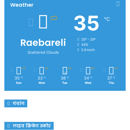
Weather
35
℃
Raebareli
35º - 29º
49%
5.8 km/h
Scattered Clouds
35
33
36
34
37
℃
℃
℃
℃
℃
Sun
Mon
Tue
Wed
Thu
पंचांग
लाइव क्रिकेट स्कोर