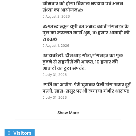
सोमवार को होगा विशाल भण्डारा एवं भजन
संध्या का आयोजन✍️
August 2, 2026
✍️फास्ट न्यूज यूपी का असर: बराई गंगनहर के
पुल का मरम्मत कार्य शुरू, 10 हजार आबादी को
राहत✍️
August 1, 2026
‼️रायबरेली: दीनशाह गौरा,गंगनहर का पुल
टूटने से राहगीरों की आफत, 10 हजार की
आबादी का टूटा संपर्क‼️
July 31, 2026
‼️पति का आरोप: पैसे चुराकर प्रेमी संग फरार हुई
पत्नी, सास-ससुर पर भी लगाया गंभीर आरोप‼️
July 31, 2026
Show More
Visitors