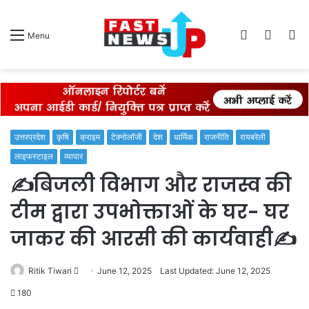
Log
Switch
S
Menu
In
skin
fo
उत्तरप्रदेश
कृषि
क्राइम
टेक्नोलॉजी
देश
धार्मिक
राजनीति
रायबरेली
लाइफस्टाइल
व्यापार
✍️बिजली विभाग और राजस्व की
टीम द्वारा उपभोक्ताओं के घर- घर
जाकर की आरसी की कार्यवाही✍️
Send
Ritik Tiwari
June 12, 2025
Last Updated: June 12, 2025
an
180
email