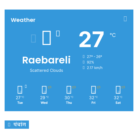
Weather
27
℃
Raebareli
27º - 26º
92%
2.17 km/h
Scattered Clouds
27
29
30
32
32
℃
℃
℃
℃
℃
Tue
Wed
Thu
Fri
Sat
पंचांग