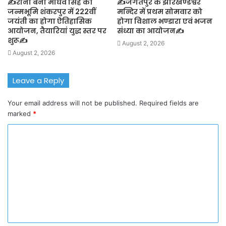
✍️राना बेनी माधव सिंह की
✍️जगतपुर के झारखण्डेश्वर
जन्मभूमि शंकरपुर में 222वीं
मन्दिर में प्रथम सोमवार को
जयंती का होगा ऐतिहासिक
होगा विशाल भण्डारा एवं भजन
आयोजन, तैयारियां युद्ध स्तर पर
संध्या का आयोजन✍️
शुरू✍️
August 2, 2026
August 2, 2026
Leave a Reply
Your email address will not be published.
Required fields are
marked
*
C
o
m
m
e
n
t