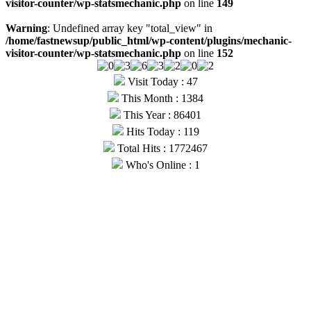
visitor-counter/wp-statsmechanic.php
on line
149
Warning
: Undefined array key "total_view" in
/home/fastnewsup/public_html/wp-content/plugins/mechanic-
visitor-counter/wp-statsmechanic.php
on line
152
Visit Today : 47
This Month : 1384
This Year : 86401
Hits Today : 119
Total Hits : 1772467
Who's Online : 1
© Copyright 2026, All Rights Reserved |
Fast News UP
| Hosted
by
Webmitr
Facebook
Twitter
YouTube
WhatsApp