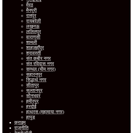
मेरठ
मैनपुरी
रामपुर
रायबरेली
लखनऊ
ललितपुर
वाराणसी
शामली
शाहजहाँपुर
श्रावस्ती
संत कबीर नगर
संत रविदास नगर
सम्भल (भीम नगर)
सहारनपुर
सिद्धार्थ नगर
सीतापुर
सुल्तानपुर
सोनभद्र
हमीरपुर
हरदोई
हाथरस (महामाया नगर)
हापुड़
क्राइम
राजनीति