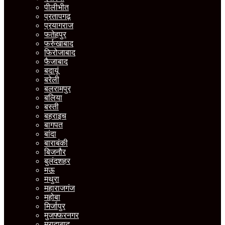
पीलीभीत
प्रतापगढ़
प्रयागराज
फतेहपुर
फर्रुखाबाद
फिरोजाबाद
फैजाबाद
बदायूं
बरेली
बलरामपुर
बलिया
बस्ती
बहराइच
बागपत
बांदा
बाराबंकी
बिजनौर
बुलंदशहर
मऊ
मथुरा
महाराजगंज
महोबा
मिर्जापुर
मुजफ्फरनगर
मुरादाबाद