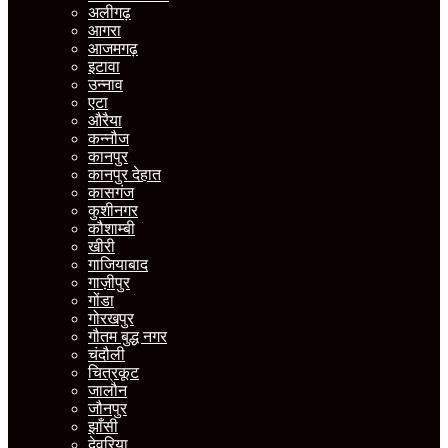
अलीगढ़
आगरा
आजमगढ़
इटावा
उन्नाव
एटा
औरैया
कन्नौज
कानपुर
कानपुर देहात
कासगंज
कुशीनगर
कौशाम्बी
खीरी
गाजियाबाद
गाज़ीपुर
गोंडा
गोरखपुर
गौतम बुद्ध नगर
चंदौली
चित्रकूट
जालौन
जौनपुर
झाँसी
देवरिया