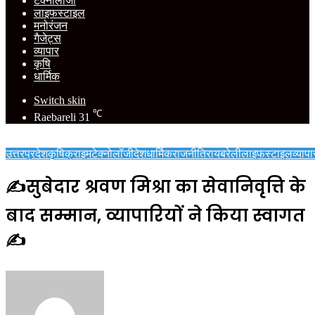
टेक्नोलॉजी
लाइफस्टाइल
मनोरंजन
गैजेट्स
व्यापार
कृषि
धार्मिक
Switch skin
℃
Raebareli
31
उत्तरप्रदेश
कृषि
क्राइम
टेक्नोलॉजी
देश
धार्मिक
राजनीति
रायबरेली
लाइफस्टाइल
व्यापा
✍️सुबेदार श्रवण मिश्रा का सेवानिवृत्ति के
बाद सम्मान, व्यापारियों ने किया स्वागत
✍️