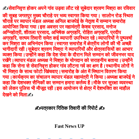
✍️
सेवानिवृत्त होकर अपने गांव उड़वा लौट रहे सुबेदार श्रवण मिश्रा का रविवार
की सुबह जगतपुर मुख्य चौराहे पर भव्य स्वागत किया गया। सालोन रोड स्थित
चौराहे पर व्यापार मंडल अध्यक्ष अनिल बाजपेई के नेतृत्व में सम्मान समारोह
आयोजित किया गया।इस अवसर पर महामंत्री केशव प्रसाद, मनोज
अग्निहोत्री, शीतला प्रसाद, अभिषेक अग्रहरि, रोहित अग्रहरि, प्रदीप
अग्रहरि, सत्यम तिवारी समेत कई व्यापारी उपस्थित रहे।व्यापारियों ने पुष्पवर्षा
कर मिश्रा का अभिनंदन किया।स्वागत समारोह में क्षेत्रीय लोगों की भी अच्छी
भागीदारी रही।सुबेदार श्रवण मिश्रा ने व्यापारियों और क्षेत्रवासियों का आभार
व्यक्त
किया।उन्होंने कहा कि देश सेवा के दौरान मिले सम्मान को जीवनभर याद
रखेंगे।व्यापार मंडल अध्यक्ष ने मिश्रा के योगदान को सराहनीय बताया।उन्होंने
कहा कि सेना से सेवानिवृत्त होकर गांव लौटना गर्व का क्षण है।स्थानीय लोगों ने
भी मिश्रा के साथ फोटो खिंचवाए।समारोह के अंत में मिष्ठान वितरण किया
गया।कार्यक्रम का संचालन व्यापार मंडल महामंत्री ने किया।अध्यक्ष बाजपेई ने
कहा कि देशभक्त सैनिकों का सम्मान हमारा कर्तव्य है।मौके पर सुरक्षा व्यवस्था
को लेकर पुलिस भी मौजूद रही।इस आयोजन से क्षेत्र में देशभक्ति का माहौल
देखने को मिला
✍️
✍️पत्रकार रितिक तिवारी की रिपोर्ट ✍️
Fast News UP