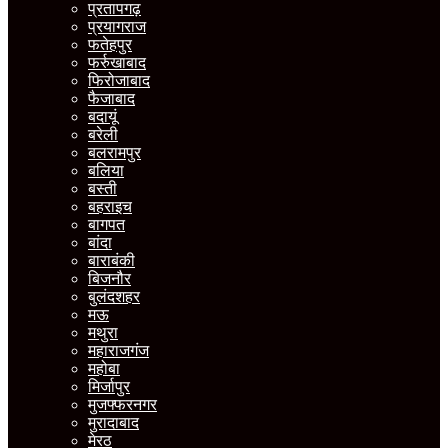
प्रतापगढ़
प्रयागराज
फतेहपुर
फर्रुखाबाद
फिरोजाबाद
फैजाबाद
बदायूं
बरेली
बलरामपुर
बलिया
बस्ती
बहराइच
बागपत
बांदा
बाराबंकी
बिजनौर
बुलंदशहर
मऊ
मथुरा
महाराजगंज
महोबा
मिर्जापुर
मुजफ्फरनगर
मुरादाबाद
मेरठ