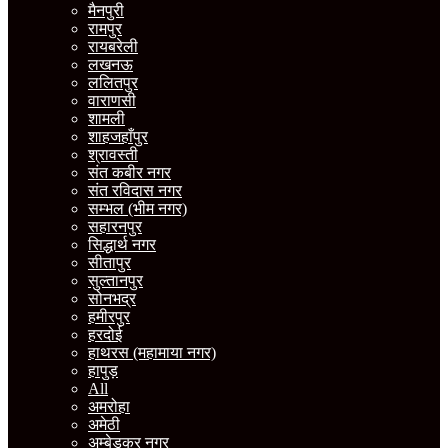
मैनपुरी
रामपुर
रायबरेली
लखनऊ
ललितपुर
वाराणसी
शामली
शाहजहाँपुर
श्रावस्ती
संत कबीर नगर
संत रविदास नगर
सम्भल (भीम नगर)
सहारनपुर
सिद्धार्थ नगर
सीतापुर
सुल्तानपुर
सोनभद्र
हमीरपुर
हरदोई
हाथरस (महामाया नगर)
हापुड़
All
अमरोहा
अमेठी
अम्बेडकर नगर