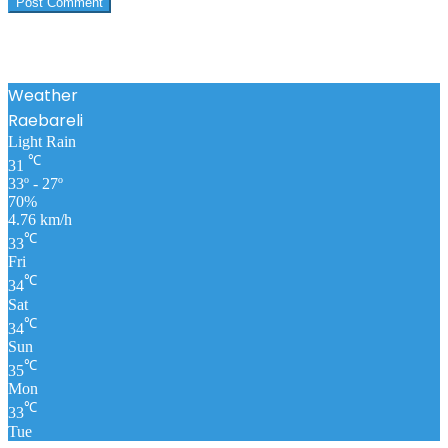
Weather
Raebareli
Light Rain
℃
31
33º - 27º
70%
4.76 km/h
℃
33
Fri
℃
34
Sat
℃
34
Sun
℃
35
Mon
℃
33
Tue