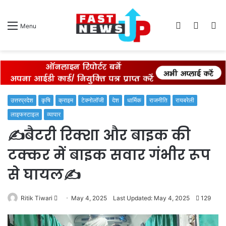
Log
Switch
S
Menu
In
skin
fo
उत्तरप्रदेश
कृषि
क्राइम
टेक्नोलॉजी
देश
धार्मिक
राजनीति
रायबरेली
लाइफस्टाइल
व्यापार
✍️बैटरी रिक्शा और बाइक की
टक्कर में बाइक सवार गंभीर रूप
से घायल✍️
Send
Ritik Tiwari
May 4, 2025
Last Updated: May 4, 2025
129
an
email