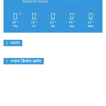
Scattered Clouds
26
32
33
34
32
℃
℃
℃
℃
℃
Thu
Fri
Sat
Sun
Mon
पंचांग
लाइव क्रिकेट स्कोर