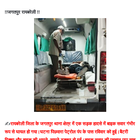
‼️जगतपुर रायबरेली ‼️
✍️
रायबरेली जिला के जगतपुर थाना क्षेत्र में एक सड़क हादसे में बाइक सवार गंभीर
रूप से घायल हो गया।घटना पिछवारा पेट्रोल पंप के पास रविवार को हुई।बैटरी
रिक्शा और बाइक की आमने-सामने टक्कर हो गई।बाइक सवार की पहचान पप्पू साहू