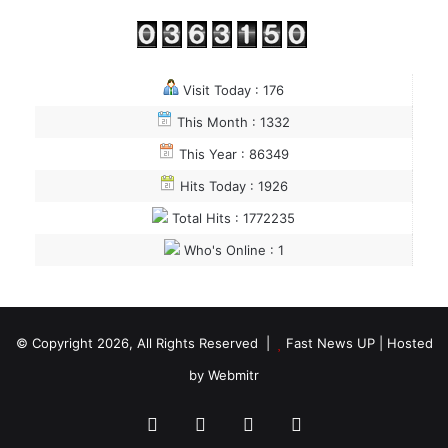
Visit Today : 176
This Month : 1332
This Year : 86349
Hits Today : 1926
Total Hits : 1772235
Who's Online : 1
© Copyright 2026, All Rights Reserved |
Fast News UP
| Hosted
by
Webmitr
Facebook
Twitter
YouTube
WhatsApp