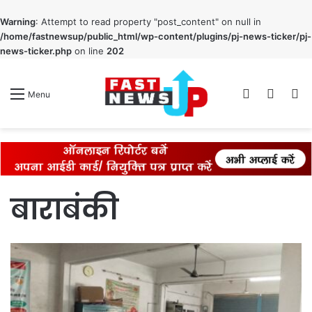
Warning
: Attempt to read property "post_content" on null in
/home/fastnewsup/public_html/wp-content/plugins/pj-news-ticker/pj-
news-ticker.php
on line
202
Log
Switch
S
Menu
In
skin
fo
बाराबंकी