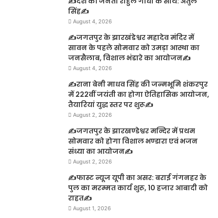
✍️देश की जनता राहुल गांधी के साथ: अतुल
सिंह✍️
August 4, 2026
✍️जगतपुर के झारखंडेश्वर महादेव मंदिर में
सावन के पहले सोमवार को उमड़ा आस्था का
जनसैलाब, विशाल भंडारे का आयोजन✍️
August 4, 2026
✍️राना बेनी माधव सिंह की जन्मभूमि शंकरपुर
में 222वीं जयंती का होगा ऐतिहासिक आयोजन,
तैयारियां युद्ध स्तर पर शुरू✍️
August 2, 2026
✍️जगतपुर के झारखण्डेश्वर मन्दिर में प्रथम
सोमवार को होगा विशाल भण्डारा एवं भजन
संध्या का आयोजन✍️
August 2, 2026
✍️फास्ट न्यूज यूपी का असर: बराई गंगनहर के
पुल का मरम्मत कार्य शुरू, 10 हजार आबादी को
राहत✍️
August 1, 2026