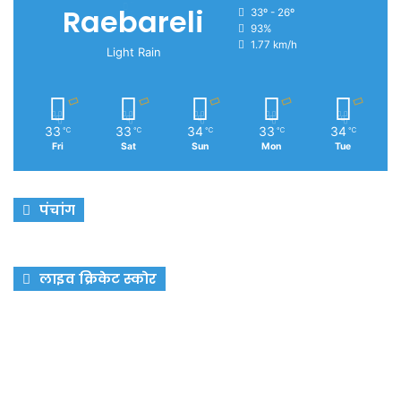
Raebareli
33º - 26º
93%
1.77 km/h
Light Rain
33
33
34
33
34
℃
℃
℃
℃
℃
Fri
Sat
Sun
Mon
Tue
पंचांग
लाइव क्रिकेट स्कोर