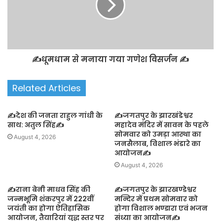
✍️धूमधाम से मनाया गया गणेश विसर्जन ✍️
Related Articles
✍️देश की जनता राहुल गांधी के
✍️जगतपुर के झारखंडेश्वर
साथ: अतुल सिंह✍️
महादेव मंदिर में सावन के पहले
सोमवार को उमड़ा आस्था का
August 4, 2026
जनसैलाब, विशाल भंडारे का
आयोजन✍️
August 4, 2026
✍️राना बेनी माधव सिंह की
✍️जगतपुर के झारखण्डेश्वर
जन्मभूमि शंकरपुर में 222वीं
मन्दिर में प्रथम सोमवार को
जयंती का होगा ऐतिहासिक
होगा विशाल भण्डारा एवं भजन
आयोजन, तैयारियां युद्ध स्तर पर
संध्या का आयोजन✍️