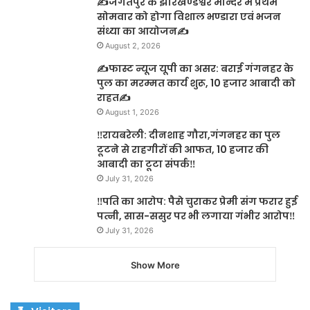
✍️जगतपुर के झारखण्डेश्वर मन्दिर में प्रथम
सोमवार को होगा विशाल भण्डारा एवं भजन
संध्या का आयोजन✍️
August 2, 2026
✍️फास्ट न्यूज यूपी का असर: बराई गंगनहर के
पुल का मरम्मत कार्य शुरू, 10 हजार आबादी को
राहत✍️
August 1, 2026
‼️रायबरेली: दीनशाह गौरा,गंगनहर का पुल
टूटने से राहगीरों की आफत, 10 हजार की
आबादी का टूटा संपर्क‼️
July 31, 2026
‼️पति का आरोप: पैसे चुराकर प्रेमी संग फरार हुई
पत्नी, सास-ससुर पर भी लगाया गंभीर आरोप‼️
July 31, 2026
Show More