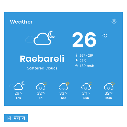
Weather
26
℃
Raebareli
26º - 26º
92%
1.59 km/h
Scattered Clouds
26
32
33
34
32
℃
℃
℃
℃
℃
Thu
Fri
Sat
Sun
Mon
पंचांग