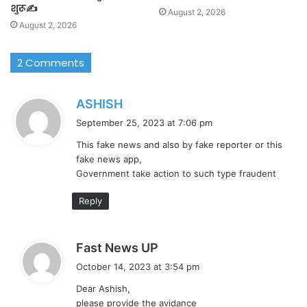
शुरू✍️
August 2, 2026
August 2, 2026
2 Comments
s
ASHISH
a
September 25, 2023 at 7:06 pm
y
This fake news and also by fake reporter or this
s
fake news app,
:
Government take action to such type fraudent
Reply
s
Fast News UP
a
October 14, 2023 at 3:54 pm
y
Dear Ashish,
s
please provide the avidance