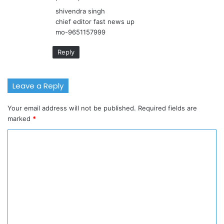
:
shivendra singh
chief editor fast news up
mo-9651157999
Reply
Leave a Reply
Your email address will not be published.
Required fields are
marked
*
C
o
m
m
e
n