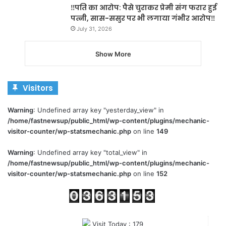
‼️पति का आरोप: पैसे चुराकर प्रेमी संग फरार हुई
पत्नी, सास-ससुर पर भी लगाया गंभीर आरोप‼️
July 31, 2026
Show More
Visitors
Warning
: Undefined array key "yesterday_view" in
/home/fastnewsup/public_html/wp-content/plugins/mechanic-
visitor-counter/wp-statsmechanic.php
on line
149
Warning
: Undefined array key "total_view" in
/home/fastnewsup/public_html/wp-content/plugins/mechanic-
visitor-counter/wp-statsmechanic.php
on line
152
Visit Today : 179