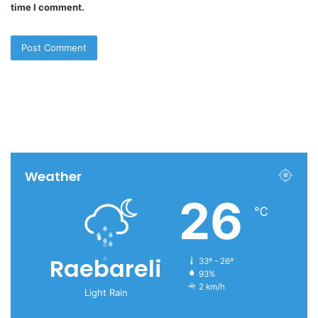
time I comment.
Weather
26
℃
Raebareli
33º - 26º
93%
2 km/h
Light Rain