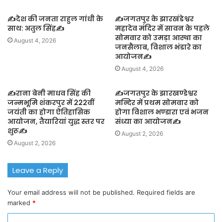
✍️देश की जनता राहुल गांधी के
✍️जगतपुर के झारखंडेश्वर
साथ: अतुल सिंह✍️
महादेव मंदिर में सावन के पहले
सोमवार को उमड़ा आस्था का
August 4, 2026
जनसैलाब, विशाल भंडारे का
आयोजन✍️
August 4, 2026
✍️राना बेनी माधव सिंह की
✍️जगतपुर के झारखण्डेश्वर
जन्मभूमि शंकरपुर में 222वीं
मन्दिर में प्रथम सोमवार को
जयंती का होगा ऐतिहासिक
होगा विशाल भण्डारा एवं भजन
आयोजन, तैयारियां युद्ध स्तर पर
संध्या का आयोजन✍️
शुरू✍️
August 2, 2026
August 2, 2026
Leave a Reply
Your email address will not be published.
Required fields are
marked
*
C