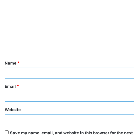
o
m
m
e
n
t
Name
*
*
Email
*
Website
Save my name, email, and website in this browser for the next