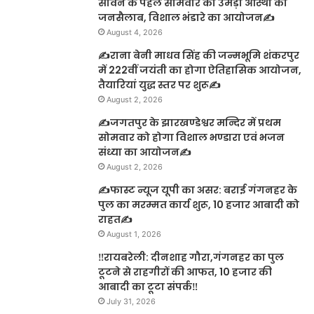
सावन के पहले सोमवार को उमड़ा आस्था का
जनसैलाब, विशाल भंडारे का आयोजन✍️
August 4, 2026
✍️राना बेनी माधव सिंह की जन्मभूमि शंकरपुर
में 222वीं जयंती का होगा ऐतिहासिक आयोजन,
तैयारियां युद्ध स्तर पर शुरू✍️
August 2, 2026
✍️जगतपुर के झारखण्डेश्वर मन्दिर में प्रथम
सोमवार को होगा विशाल भण्डारा एवं भजन
संध्या का आयोजन✍️
August 2, 2026
✍️फास्ट न्यूज यूपी का असर: बराई गंगनहर के
पुल का मरम्मत कार्य शुरू, 10 हजार आबादी को
राहत✍️
August 1, 2026
‼️रायबरेली: दीनशाह गौरा,गंगनहर का पुल
टूटने से राहगीरों की आफत, 10 हजार की
आबादी का टूटा संपर्क‼️
July 31, 2026