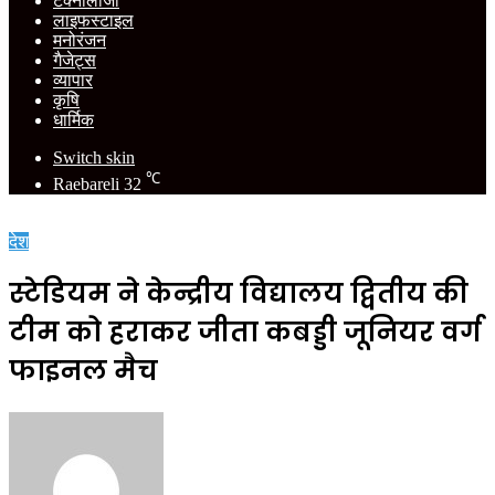
टेक्नोलॉजी
लाइफस्टाइल
मनोरंजन
गैजेट्स
व्यापार
कृषि
धार्मिक
Switch skin
℃
Raebareli
32
देश
स्टेडियम ने केन्द्रीय विद्यालय द्वितीय की
टीम को हराकर जीता कबड्डी जूनियर वर्ग
फाइनल मैच