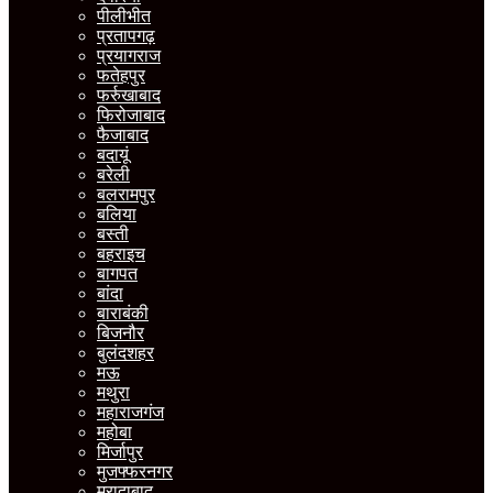
पीलीभीत
प्रतापगढ़
प्रयागराज
फतेहपुर
फर्रुखाबाद
फिरोजाबाद
फैजाबाद
बदायूं
बरेली
बलरामपुर
बलिया
बस्ती
बहराइच
बागपत
बांदा
बाराबंकी
बिजनौर
बुलंदशहर
मऊ
मथुरा
महाराजगंज
महोबा
मिर्जापुर
मुजफ्फरनगर
मुरादाबाद