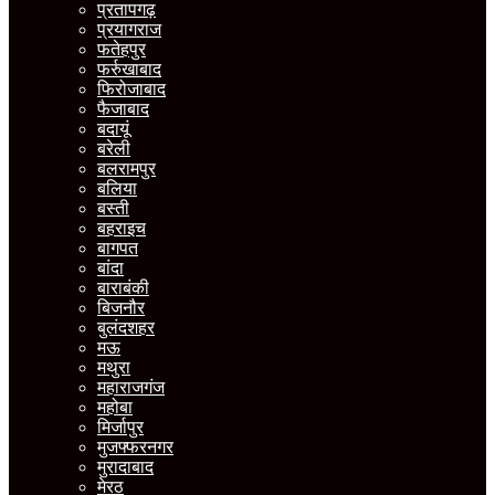
प्रतापगढ़
प्रयागराज
फतेहपुर
फर्रुखाबाद
फिरोजाबाद
फैजाबाद
बदायूं
बरेली
बलरामपुर
बलिया
बस्ती
बहराइच
बागपत
बांदा
बाराबंकी
बिजनौर
बुलंदशहर
मऊ
मथुरा
महाराजगंज
महोबा
मिर्जापुर
मुजफ्फरनगर
मुरादाबाद
मेरठ