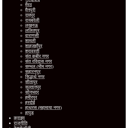
मेरठ
मैनपुरी
रामपुर
रायबरेली
लखनऊ
ललितपुर
वाराणसी
शामली
शाहजहाँपुर
श्रावस्ती
संत कबीर नगर
संत रविदास नगर
सम्भल (भीम नगर)
सहारनपुर
सिद्धार्थ नगर
सीतापुर
सुल्तानपुर
सोनभद्र
हमीरपुर
हरदोई
हाथरस (महामाया नगर)
हापुड़
क्राइम
राजनीति