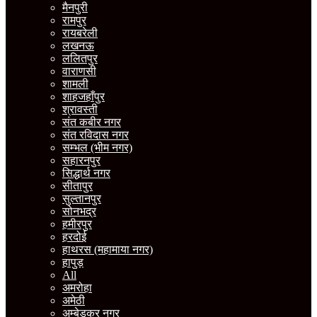
मैनपुरी
रामपुर
रायबरेली
लखनऊ
ललितपुर
वाराणसी
शामली
शाहजहाँपुर
श्रावस्ती
संत कबीर नगर
संत रविदास नगर
सम्भल (भीम नगर)
सहारनपुर
सिद्धार्थ नगर
सीतापुर
सुल्तानपुर
सोनभद्र
हमीरपुर
हरदोई
हाथरस (महामाया नगर)
हापुड़
All
अमरोहा
अमेठी
अम्बेडकर नगर