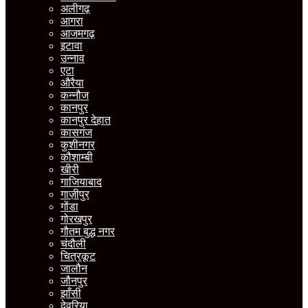
अलीगढ़
आगरा
आजमगढ़
इटावा
उन्नाव
एटा
औरैया
कन्नौज
कानपुर
कानपुर देहात
कासगंज
कुशीनगर
कौशाम्बी
खीरी
गाजियाबाद
गाज़ीपुर
गोंडा
गोरखपुर
गौतम बुद्ध नगर
चंदौली
चित्रकूट
जालौन
जौनपुर
झाँसी
देवरिया