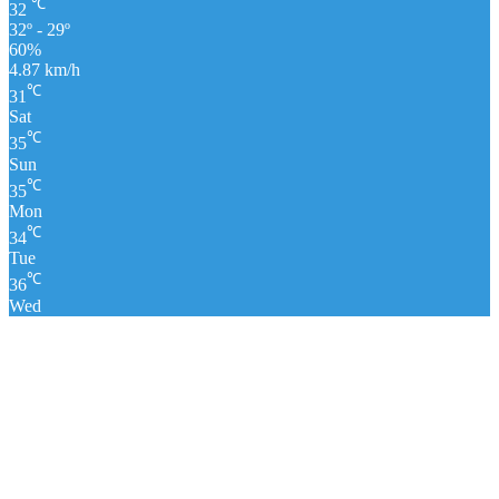
℃
32
32º - 29º
60%
4.87 km/h
℃
31
Sat
℃
35
Sun
℃
35
Mon
℃
34
Tue
℃
36
Wed
पंचांग
लाइव क्रिकेट स्कोर