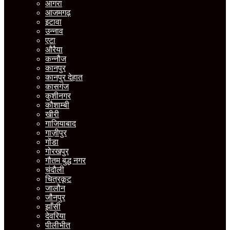
आगरा
आजमगढ़
इटावा
उन्नाव
एटा
औरैया
कन्नौज
कानपुर
कानपुर देहात
कासगंज
कुशीनगर
कौशाम्बी
खीरी
गाजियाबाद
गाज़ीपुर
गोंडा
गोरखपुर
गौतम बुद्ध नगर
चंदौली
चित्रकूट
जालौन
जौनपुर
झाँसी
देवरिया
पीलीभीत