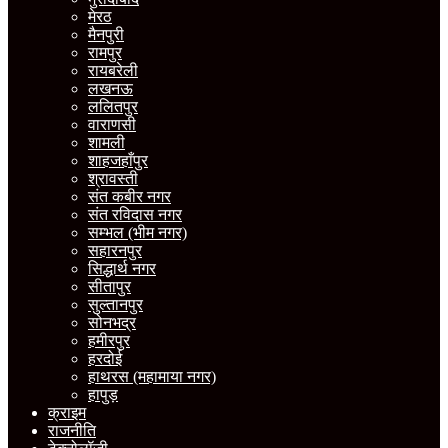
मेरठ
मैनपुरी
रामपुर
रायबरेली
लखनऊ
ललितपुर
वाराणसी
शामली
शाहजहाँपुर
श्रावस्ती
संत कबीर नगर
संत रविदास नगर
सम्भल (भीम नगर)
सहारनपुर
सिद्धार्थ नगर
सीतापुर
सुल्तानपुर
सोनभद्र
हमीरपुर
हरदोई
हाथरस (महामाया नगर)
हापुड़
क्राइम
राजनीति