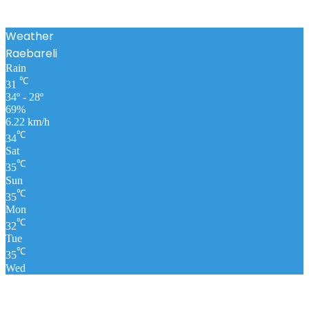
Weather
Raebareli
Rain
℃
31
34º - 28º
69%
6.22 km/h
℃
34
Sat
℃
35
Sun
℃
35
Mon
℃
32
Tue
℃
35
Wed
पंचांग
लाइव क्रिकेट स्कोर