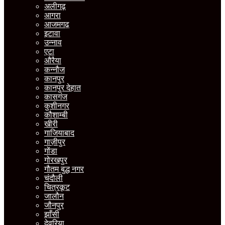
अलीगढ़
आगरा
आजमगढ़
इटावा
उन्नाव
एटा
औरैया
कन्नौज
कानपुर
कानपुर देहात
कासगंज
कुशीनगर
कौशाम्बी
खीरी
गाजियाबाद
गाज़ीपुर
गोंडा
गोरखपुर
गौतम बुद्ध नगर
चंदौली
चित्रकूट
जालौन
जौनपुर
झाँसी
देवरिया