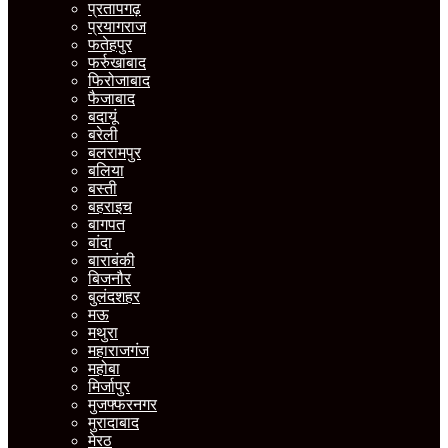
प्रतापगढ़
प्रयागराज
फतेहपुर
फर्रुखाबाद
फिरोजाबाद
फैजाबाद
बदायूं
बरेली
बलरामपुर
बलिया
बस्ती
बहराइच
बागपत
बांदा
बाराबंकी
बिजनौर
बुलंदशहर
मऊ
मथुरा
महाराजगंज
महोबा
मिर्जापुर
मुजफ्फरनगर
मुरादाबाद
मेरठ