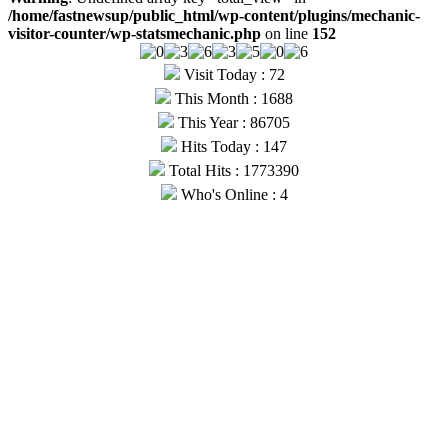
/home/fastnewsup/public_html/wp-content/plugins/mechanic-
visitor-counter/wp-statsmechanic.php
on line
152
Visit Today : 72
This Month : 1688
This Year : 86705
Hits Today : 147
Total Hits : 1773390
Who's Online : 4
© Copyright 2026, All Rights Reserved |
Fast News UP
| Hosted
by
Webmitr
Facebook
Twitter
YouTube
WhatsApp