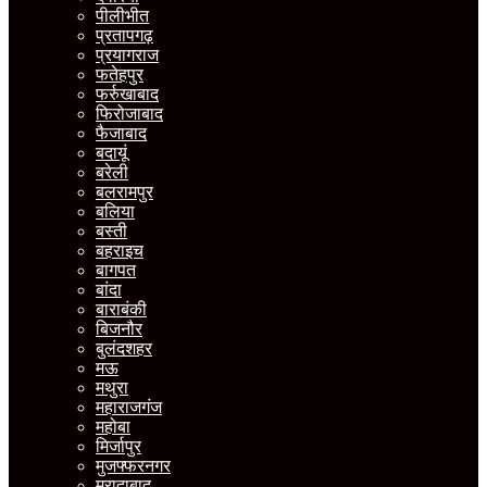
पीलीभीत
प्रतापगढ़
प्रयागराज
फतेहपुर
फर्रुखाबाद
फिरोजाबाद
फैजाबाद
बदायूं
बरेली
बलरामपुर
बलिया
बस्ती
बहराइच
बागपत
बांदा
बाराबंकी
बिजनौर
बुलंदशहर
मऊ
मथुरा
महाराजगंज
महोबा
मिर्जापुर
मुजफ्फरनगर
मुरादाबाद