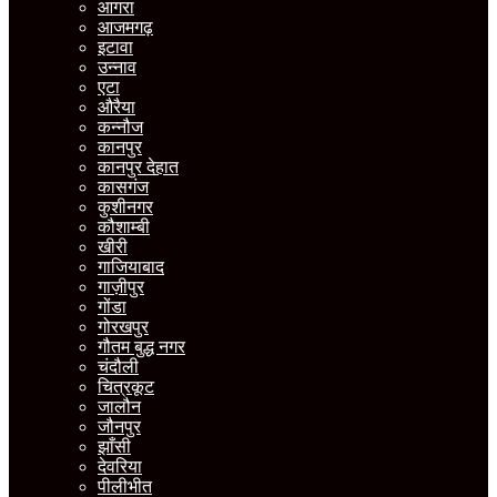
आगरा
आजमगढ़
इटावा
उन्नाव
एटा
औरैया
कन्नौज
कानपुर
कानपुर देहात
कासगंज
कुशीनगर
कौशाम्बी
खीरी
गाजियाबाद
गाज़ीपुर
गोंडा
गोरखपुर
गौतम बुद्ध नगर
चंदौली
चित्रकूट
जालौन
जौनपुर
झाँसी
देवरिया
पीलीभीत