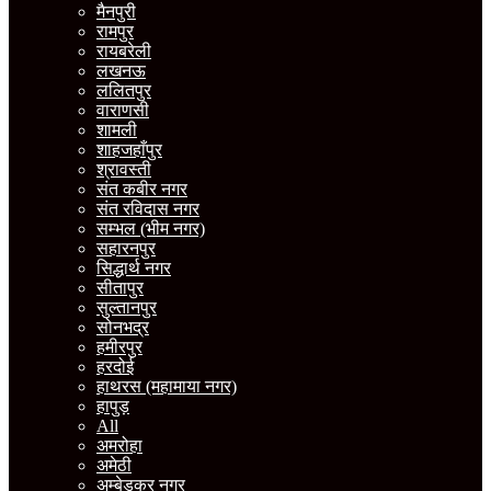
मैनपुरी
रामपुर
रायबरेली
लखनऊ
ललितपुर
वाराणसी
शामली
शाहजहाँपुर
श्रावस्ती
संत कबीर नगर
संत रविदास नगर
सम्भल (भीम नगर)
सहारनपुर
सिद्धार्थ नगर
सीतापुर
सुल्तानपुर
सोनभद्र
हमीरपुर
हरदोई
हाथरस (महामाया नगर)
हापुड़
All
अमरोहा
अमेठी
अम्बेडकर नगर