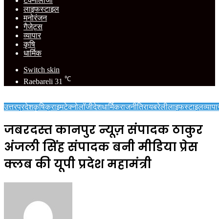
टेक्नोलॉजी
लाइफस्टाइल
मनोरंजन
गैजेट्स
व्यापार
कृषि
धार्मिक
Switch skin
℃
Raebareli
31
उत्तरप्रदेश
कृषि
क्राइम
टेक्नोलॉजी
देश
धार्मिक
राजनीति
रायबरेली
लाइफस्टाइल
व्यापा
जबरदस्त कानपुर न्यूज़ संपादक ठाकुर
अंजली सिंह संपादक बनी मीडिया प्रेस
क्लब की यूपी प्रदेश महामंत्री