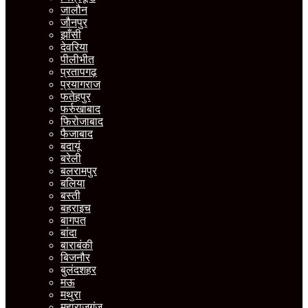
जालौन
जौनपुर
झाँसी
देवरिया
पीलीभीत
प्रतापगढ़
प्रयागराज
फतेहपुर
फर्रुखाबाद
फिरोजाबाद
फैजाबाद
बदायूं
बरेली
बलरामपुर
बलिया
बस्ती
बहराइच
बागपत
बांदा
बाराबंकी
बिजनौर
बुलंदशहर
मऊ
मथुरा
महाराजगंज