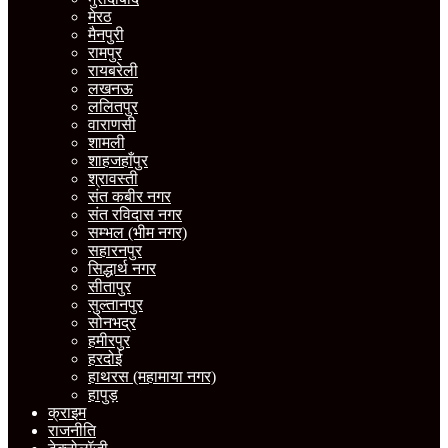
मेरठ
मैनपुरी
रामपुर
रायबरेली
लखनऊ
ललितपुर
वाराणसी
शामली
शाहजहाँपुर
श्रावस्ती
संत कबीर नगर
संत रविदास नगर
सम्भल (भीम नगर)
सहारनपुर
सिद्धार्थ नगर
सीतापुर
सुल्तानपुर
सोनभद्र
हमीरपुर
हरदोई
हाथरस (महामाया नगर)
हापुड़
क्राइम
राजनीति