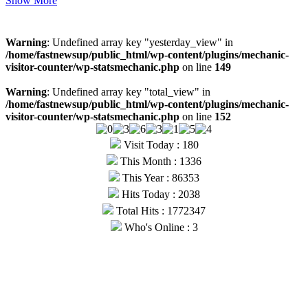
Show More
Visitors
Warning
: Undefined array key "yesterday_view" in
/home/fastnewsup/public_html/wp-content/plugins/mechanic-
visitor-counter/wp-statsmechanic.php
on line
149
Warning
: Undefined array key "total_view" in
/home/fastnewsup/public_html/wp-content/plugins/mechanic-
visitor-counter/wp-statsmechanic.php
on line
152
Visit Today : 180
This Month : 1336
This Year : 86353
Hits Today : 2038
Total Hits : 1772347
Who's Online : 3
© Copyright 2026, All Rights Reserved |
Fast News UP
| Hosted
by
Webmitr
Facebook
Twitter
YouTube