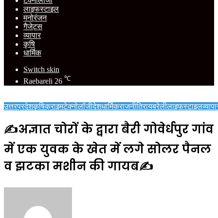
टेक्नोलॉजी
लाइफस्टाइल
मनोरंजन
गैजेट्स
व्यापार
कृषि
धार्मिक
Switch skin
℃
Raebareli
26
उत्तरप्रदेश
कृषि
क्राइम
टेक्नोलॉजी
देश
धार्मिक
राजनीति
रायबरेली
लाइफस्टाइल
व्यापा
✍️अज्ञात चोरों के द्वारा बैरी गोवेर्धपुर गांव
में एक युवक के खेत में लगे सोलर पैनल
व झटका मशीन की गायब✍️