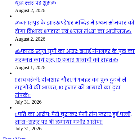
युद्ध स्तर पर शुरू✍️
August 2, 2026
✍️जगतपुर के झारखण्डेश्वर मन्दिर में प्रथम सोमवार को
होगा विशाल भण्डारा एवं भजन संध्या का आयोजन✍️
August 2, 2026
✍️फास्ट न्यूज यूपी का असर: बराई गंगनहर के पुल का
मरम्मत कार्य शुरू, 10 हजार आबादी को राहत✍️
August 1, 2026
‼️रायबरेली: दीनशाह गौरा,गंगनहर का पुल टूटने से
राहगीरों की आफत, 10 हजार की आबादी का टूटा
संपर्क‼️
July 31, 2026
‼️पति का आरोप: पैसे चुराकर प्रेमी संग फरार हुई पत्नी,
सास-ससुर पर भी लगाया गंभीर आरोप‼️
July 31, 2026