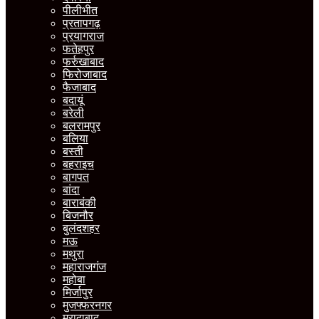
पीलीभीत
प्रतापगढ़
प्रयागराज
फतेहपुर
फर्रुखाबाद
फिरोजाबाद
फैजाबाद
बदायूं
बरेली
बलरामपुर
बलिया
बस्ती
बहराइच
बागपत
बांदा
बाराबंकी
बिजनौर
बुलंदशहर
मऊ
मथुरा
महाराजगंज
महोबा
मिर्जापुर
मुजफ्फरनगर
मुरादाबाद