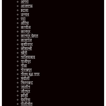
आगरा
आजमगढ़
इटावा
उन्नाव
एटा
औरैया
कन्नौज
कानपुर
कानपुर देहात
कासगंज
कुशीनगर
कौशाम्बी
खीरी
गाजियाबाद
गाज़ीपुर
गोंडा
गोरखपुर
गौतम बुद्ध नगर
चंदौली
चित्रकूट
जालौन
जौनपुर
झाँसी
देवरिया
पीलीभीत