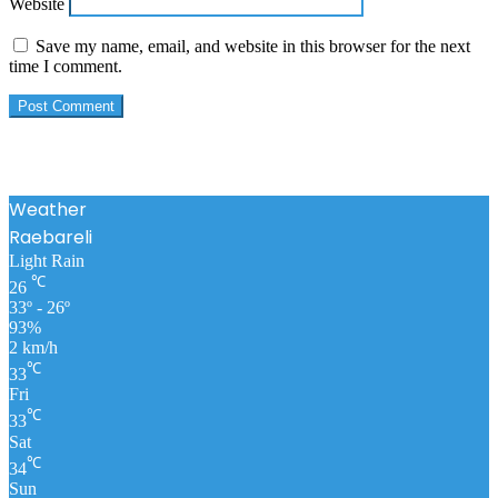
Website
Save my name, email, and website in this browser for the next
time I comment.
Weather
Raebareli
Light Rain
℃
26
33º - 26º
93%
2 km/h
℃
33
Fri
℃
33
Sat
℃
34
Sun