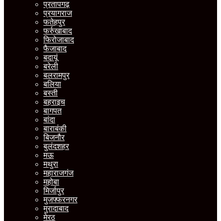
प्रतापगढ़
प्रयागराज
फतेहपुर
फर्रुखाबाद
फिरोजाबाद
फैजाबाद
बदायूं
बरेली
बलरामपुर
बलिया
बस्ती
बहराइच
बागपत
बांदा
बाराबंकी
बिजनौर
बुलंदशहर
मऊ
मथुरा
महाराजगंज
महोबा
मिर्जापुर
मुजफ्फरनगर
मुरादाबाद
मेरठ