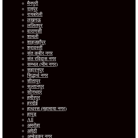
मैनपुरी
रामपुर
रायबरेली
लखनऊ
ललितपुर
वाराणसी
शामली
शाहजहाँपुर
श्रावस्ती
संत कबीर नगर
संत रविदास नगर
सम्भल (भीम नगर)
सहारनपुर
सिद्धार्थ नगर
सीतापुर
सुल्तानपुर
सोनभद्र
हमीरपुर
हरदोई
हाथरस (महामाया नगर)
हापुड़
All
अमरोहा
अमेठी
अम्बेडकर नगर