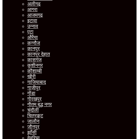
अलीगढ़
आगरा
आजमगढ़
इटावा
उन्नाव
एटा
औरैया
कन्नौज
कानपुर
कानपुर देहात
कासगंज
कुशीनगर
कौशाम्बी
खीरी
गाजियाबाद
गाज़ीपुर
गोंडा
गोरखपुर
गौतम बुद्ध नगर
चंदौली
चित्रकूट
जालौन
जौनपुर
झाँसी
देवरिया