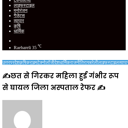
टेक्नोलॉजी
लाइफस्टाइल
मनोरंजन
गैजेट्स
व्यापार
कृषि
धार्मिक
Switch
skin
℃
Raebareli
35
उत्तरप्रदेश
कृषि
क्राइम
टेक्नोलॉजी
देश
धार्मिक
राजनीति
रायबरेली
लाइफस्टाइल
व्यापा
✍️छत से गिरकर महिला हुई गंभीर रूप
से घायल जिला अस्पताल रेफर ✍️
Send
an
email