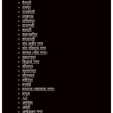
मैनपुरी
रामपुर
रायबरेली
लखनऊ
ललितपुर
वाराणसी
शामली
शाहजहाँपुर
श्रावस्ती
संत कबीर नगर
संत रविदास नगर
सम्भल (भीम नगर)
सहारनपुर
सिद्धार्थ नगर
सीतापुर
सुल्तानपुर
सोनभद्र
हमीरपुर
हरदोई
हाथरस (महामाया नगर)
हापुड़
All
अमरोहा
अमेठी
अम्बेडकर नगर