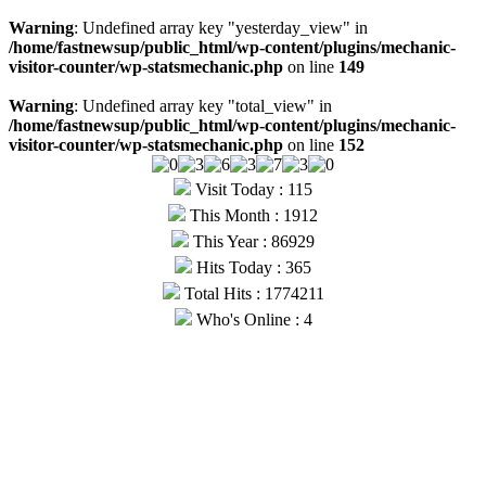
Warning
: Undefined array key "yesterday_view" in
/home/fastnewsup/public_html/wp-content/plugins/mechanic-
visitor-counter/wp-statsmechanic.php
on line
149
Warning
: Undefined array key "total_view" in
/home/fastnewsup/public_html/wp-content/plugins/mechanic-
visitor-counter/wp-statsmechanic.php
on line
152
Visit Today : 115
This Month : 1912
This Year : 86929
Hits Today : 365
Total Hits : 1774211
Who's Online : 4
© Copyright 2026, All Rights Reserved |
Fast News UP
| Hosted
by
Webmitr
Facebook
Twitter
YouTube
WhatsApp