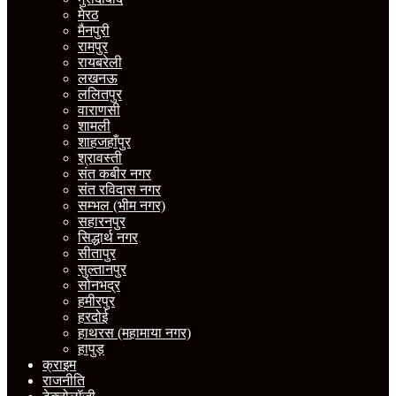
मेरठ
मैनपुरी
रामपुर
रायबरेली
लखनऊ
ललितपुर
वाराणसी
शामली
शाहजहाँपुर
श्रावस्ती
संत कबीर नगर
संत रविदास नगर
सम्भल (भीम नगर)
सहारनपुर
सिद्धार्थ नगर
सीतापुर
सुल्तानपुर
सोनभद्र
हमीरपुर
हरदोई
हाथरस (महामाया नगर)
हापुड़
क्राइम
राजनीति