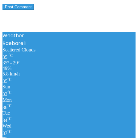
Weather
Raebareli
Scattered Clouds
℃
35
35º - 29º
49%
5.8 km/h
℃
35
Sun
℃
33
Mon
℃
36
Tue
℃
34
Wed
℃
37