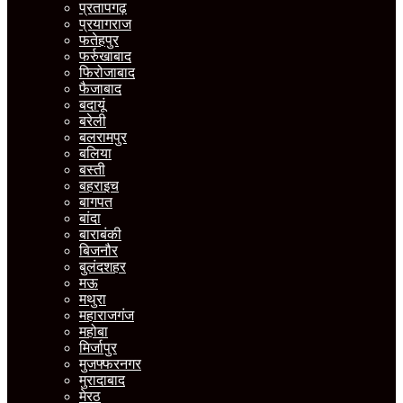
प्रतापगढ़
प्रयागराज
फतेहपुर
फर्रुखाबाद
फिरोजाबाद
फैजाबाद
बदायूं
बरेली
बलरामपुर
बलिया
बस्ती
बहराइच
बागपत
बांदा
बाराबंकी
बिजनौर
बुलंदशहर
मऊ
मथुरा
महाराजगंज
महोबा
मिर्जापुर
मुजफ्फरनगर
मुरादाबाद
मेरठ