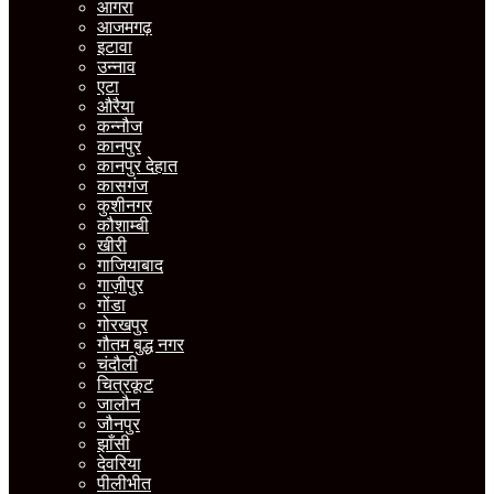
आगरा
आजमगढ़
इटावा
उन्नाव
एटा
औरैया
कन्नौज
कानपुर
कानपुर देहात
कासगंज
कुशीनगर
कौशाम्बी
खीरी
गाजियाबाद
गाज़ीपुर
गोंडा
गोरखपुर
गौतम बुद्ध नगर
चंदौली
चित्रकूट
जालौन
जौनपुर
झाँसी
देवरिया
पीलीभीत