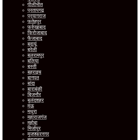
पीलीभीत
प्रतापगढ़
प्रयागराज
फतेहपुर
फर्रुखाबाद
फिरोजाबाद
फैजाबाद
बदायूं
बरेली
बलरामपुर
बलिया
बस्ती
बहराइच
बागपत
बांदा
बाराबंकी
बिजनौर
बुलंदशहर
मऊ
मथुरा
महाराजगंज
महोबा
मिर्जापुर
मुजफ्फरनगर
मुरादाबाद