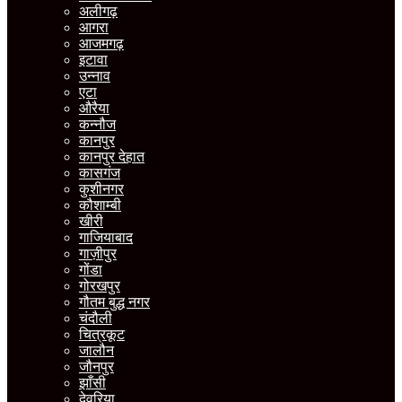
अलीगढ़
आगरा
आजमगढ़
इटावा
उन्नाव
एटा
औरैया
कन्नौज
कानपुर
कानपुर देहात
कासगंज
कुशीनगर
कौशाम्बी
खीरी
गाजियाबाद
गाज़ीपुर
गोंडा
गोरखपुर
गौतम बुद्ध नगर
चंदौली
चित्रकूट
जालौन
जौनपुर
झाँसी
देवरिया