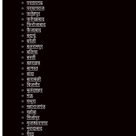
प्रतापगढ़
प्रयागराज
फतेहपुर
फर्रुखाबाद
फिरोजाबाद
फैजाबाद
बदायूं
बरेली
बलरामपुर
बलिया
बस्ती
बहराइच
बागपत
बांदा
बाराबंकी
बिजनौर
बुलंदशहर
मऊ
मथुरा
महाराजगंज
महोबा
मिर्जापुर
मुजफ्फरनगर
मुरादाबाद
मेरठ