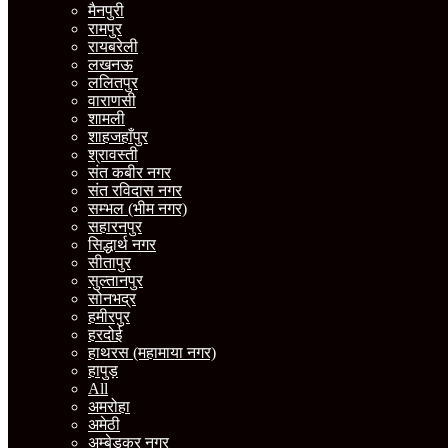
मैनपुरी
रामपुर
रायबरेली
लखनऊ
ललितपुर
वाराणसी
शामली
शाहजहाँपुर
श्रावस्ती
संत कबीर नगर
संत रविदास नगर
सम्भल (भीम नगर)
सहारनपुर
सिद्धार्थ नगर
सीतापुर
सुल्तानपुर
सोनभद्र
हमीरपुर
हरदोई
हाथरस (महामाया नगर)
हापुड़
All
अमरोहा
अमेठी
अम्बेडकर नगर