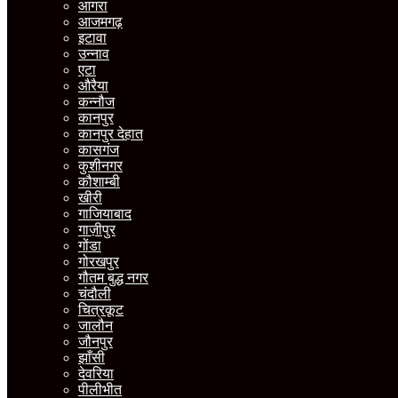
आगरा
आजमगढ़
इटावा
उन्नाव
एटा
औरैया
कन्नौज
कानपुर
कानपुर देहात
कासगंज
कुशीनगर
कौशाम्बी
खीरी
गाजियाबाद
गाज़ीपुर
गोंडा
गोरखपुर
गौतम बुद्ध नगर
चंदौली
चित्रकूट
जालौन
जौनपुर
झाँसी
देवरिया
पीलीभीत