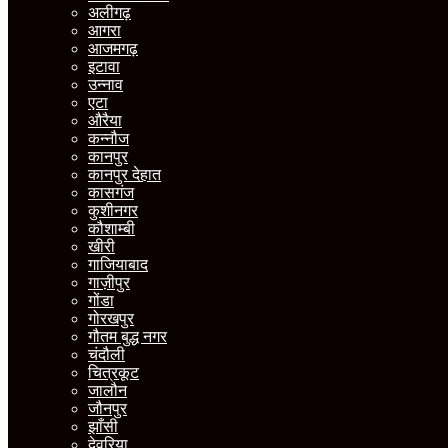
अलीगढ़
आगरा
आजमगढ़
इटावा
उन्नाव
एटा
औरैया
कन्नौज
कानपुर
कानपुर देहात
कासगंज
कुशीनगर
कौशाम्बी
खीरी
गाजियाबाद
गाज़ीपुर
गोंडा
गोरखपुर
गौतम बुद्ध नगर
चंदौली
चित्रकूट
जालौन
जौनपुर
झाँसी
देवरिया