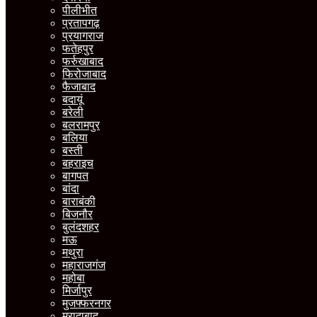
पीलीभीत
प्रतापगढ़
प्रयागराज
फतेहपुर
फर्रुखाबाद
फिरोजाबाद
फैजाबाद
बदायूं
बरेली
बलरामपुर
बलिया
बस्ती
बहराइच
बागपत
बांदा
बाराबंकी
बिजनौर
बुलंदशहर
मऊ
मथुरा
महाराजगंज
महोबा
मिर्जापुर
मुजफ्फरनगर
मुरादाबाद