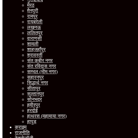
मेरठ
मैनपुरी
रामपुर
रायबरेली
लखनऊ
ललितपुर
वाराणसी
शामली
शाहजहाँपुर
श्रावस्ती
संत कबीर नगर
संत रविदास नगर
सम्भल (भीम नगर)
सहारनपुर
सिद्धार्थ नगर
सीतापुर
सुल्तानपुर
सोनभद्र
हमीरपुर
हरदोई
हाथरस (महामाया नगर)
हापुड़
क्राइम
राजनीति