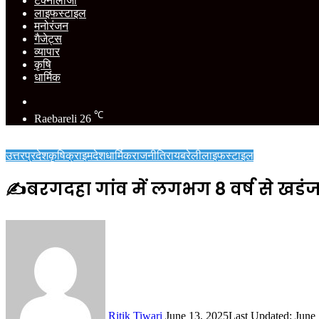
टेक्नोलॉजी
लाइफस्टाइल
मनोरंजन
गैजेट्स
व्यापार
कृषि
धार्मिक
Switch
skin
℃
Raebareli
26
उत्तरप्रदेश
कृषि
क्राइम
देश
धार्मिक
राजनीति
रायबरेली
लाइफस्टाइल
✍️बरगदहा गांव में लगभग 8 वर्ष से खडंजा
Send
an
email
Ritik Tiwari
June 13, 2025
Last Updated: June